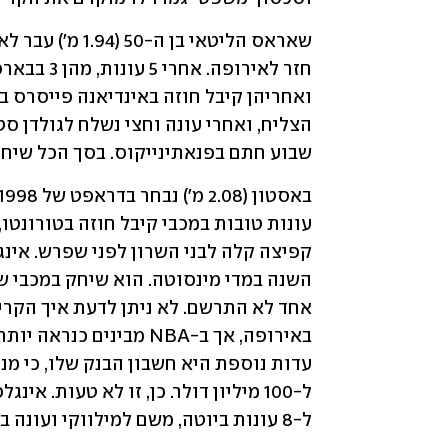
שבוע חתם בפנאתינייקוס. בסך הכל שיחק ב-138 משחקי NBA וקלע 6.8 נקודות 
ל-8 עונות ביוטה, משם למילווקי ועונה באורלנדו אצל פארקר.   