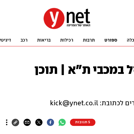
לה
ספורט
תרבות
רכילות
בריאות
רכב
דיגיטל
 במכבי ת"א | תוכן
 kick@ynet.co.il
5 תגובות