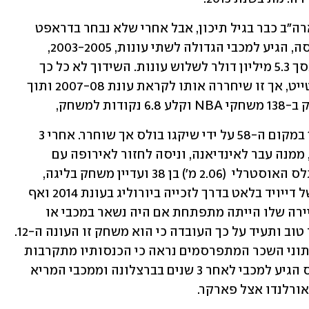
שאראס הליטאי בן ה-50 (1.94 מ') עבר לארה"ב כבר בגיל תיכון, אבל אחרי שלא נבחר בדראפט 
חזר לאירופה. אחרי 5 עונות, מהן 3 בבארסה, הגיע למכבי הגדולה לשתי עונות, 2003-2005, 
ואחריהן קיבל חוזה באינדיאנה פייסרס בסך 5.3 מיליון דולר לשלוש עונות. השידוך לא כל כך 
הצליח, ואחרי עונה וחצי נשלח לגולדן סטייט, אך זו שיחררה אותו לקראת עונת 2007-08 ותוך 
למשחק, 
באסטון (2.08 מ') נבחר בדראפט של 1998 במקום ה-58 על ידי שיקגו בולס אך שוחרר. אחרי 3 
עונות טובות במכבי קיבל חוזה בטורונטו, ממנה עבר לאינדיאנה, וניסה לחזור לאירופה עם 
קפיצה קלה לבני השרון לפני שפרש. אינגלס האוסטרלי  (2.06 מ') בן 38 ועדיין משחק בליגה, 
השנה במדי מינסוטה. הוא שיחק במכבי של דייויד בלאט בדרך לזכייה ביורוליג בעונת 2014 ואף 
אחד לא התרשם. לא ניתן לדעת איך הקריירה שלו הייתה מתפתחת אם היה נשאר במכבי או 
באירופה, אך ב-NBA מבינים כנראה יותר טוב ותעיד על כך העובדה כי הוא משחק זו העונה ה-12. 
עדות נוספת היא חשבון הבנק שלו, כי מנתוני השכר המתפרסמים נראה כי הכנסותיו מתקרבות 
ל-100 מיליון דולר. כן, זו לא טעות. אינגלס הגיע למכבי לאחר 3 שנים בברצלונה וממכבי המריא 