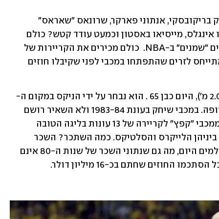
מה משותף לעומרי כספי, דני אבדיה, פרנק בריקובסקי, אנתוני פארקר, שרונאס "שאראס" 
יאסיקביצ'יוס, נייט האפמן, בנו אודריך, ג'ו אינגלס, מייסיאו באסטון וכמעט עודד קטש? כולם 
שיחקו במכבי תל אביב וממנה קפצו לחוזים "שמנים" ב-NBA.  כולם מכירים את הקריירות של 
כספי ואבדיה ב-NBA , כולל השכר. כאן אתייחס לזרים שהתפתחו במכבי לפני שקיבלו חוזים 
הראשון שאני נזכר בו הוא בריקובסקי (2.06 מ'), היום כבן 65 . הוא נבחר על ידי הניקס במקום ה- 
57 בדראפט של 1981, לא נקלט ויצא לאירופה. במכבי שיחק בעונת 1983-84 ולא השאיר רושם 
מיוחד. אבל ב-NBA חשבו עליו אחרת כי ממכבי "קפץ" לקריירה של 13 עונות בליגה הטובה 
בעולם, ושיחק 731 משחקים ב-6 קבוצות, ביניהן הלייקרס והסלטיקס. כמה השתכר? השכר 
בשנים ההן היה רחוק מאוד מהשכר שמשלמים היום, מה גם שנתוני השכר של שנות ה-80 אינם 
 החוזים שחתם בכ-16 מיליון דולר.  