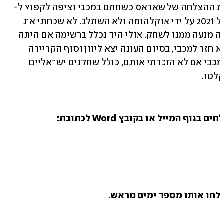
ת ההצלחה של שאראס כשחתם במכבי וציפה לקפוץ ל-
NBA? ייתכן, כי רוקאס נבחר בדראפט של 2021 על ידי אוקלהומה ולא השתלב. לא שכחתי את 
קטש שחתם עם הניקס, אך השבתת הליגה מנעה ממנו לשחק. אולי היה נכלל ברשימה אם היתה 
לו סבלנות לחכות לסיום הסכסוך. אך הוא חזר למכבי, בסיום העונה יצא ליוון וסוף הקריירה 
כשחקן ידוע. יסלחו לי אחרים ששיחקו במכבי אם לא הזכרתי אותם, כולל שחקנים ישראליים 
ו.   
איך זה עובד? פשוט מאוד: כותבים ושולחים בגוף המייל או בקובץ Word לכתובת: 
חו אותו מספר ימים מראש
.