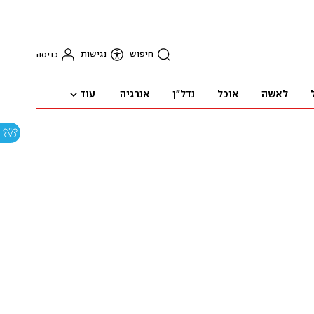
חיפוש
נגישות
כניסה
עוד
לאשה
אוכל
נדל"ן
אנרגיה