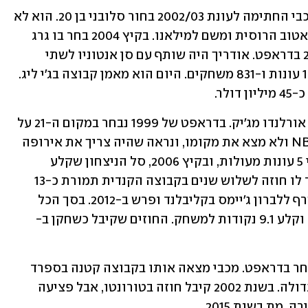
אודריך, בן 44, 1.91 מ': רבים הופתעו כשמכבי החתימה לעונת 2002/03 בחור סלובני בן 20. הוא לא 
הרשים ביד אליהו ובסוף העונה עבר לסראטוב הרוסית ומשם למילאנו. בקיץ 2004 בחר בו גרג 
פופוביץ' הגדול מסן אנטוניו במקום ה-28 בדראפט. אודריך היה שותף עם סן אנטוניו לשתי 
אליפויות NBA, ובסך הכל שיחק בליגה 13 עונות ו-831 משחקים. היום הוא מאמן קבוצה בג'י ליג. 
.  
פארקר בן 50 כיום, והוא הג'נרל מנג'ר של אורלנדו מג'יק. בדראפט של 1999 נבחר במקום ה-21 על 
ידי הנטס. במשך 3 עונות נדד בקבוצות NBA ולא מצא את מקומו, ונראה שהיה צריך את אירופה 
כדי לבנות את עצמו. פארקר שיחק במכבי 5 עונות מעולות, ובקיץ 2006, סל הניצחון שקלע 
במשחק אימון מול טורונטו רפטורס סידר לו חוזה לשלוש שנים בקבוצה הקנדית תמורת כ-13 
מיליון דולר. אחרי 3 עונות ברפטורס הצטרף ללברון ג'יימס בקליבלנד ופרש ב-2012. בסך הכל 
שיחק 494 משחקים, מהם 423 בחמישייה, וקלע 9.1 נקודות למשחק. החוזים שקיבל כשחקן ב-
נייט האפמן הענק (2.16 מ') הבלונדי לא נבחר בדראפט. מכבי מצאה אותו בקבוצה קטנה בספרד 
ובמדים הצהובים עשה קריירה אירופית גדולה. בשנת 2002 קיבל חוזה בטורונטו, אבל פציעה 
ת בשנת 2015.  