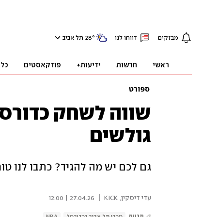
מבזקים
דווחו לנו
°
28
תל אביב
ראשי
חדשות
ידיעות+
פודקאסטים
כלכ
ספורט
שווה לשחק כדורסל
גולשים
גם לכם יש מה להגיד? כתבו לנו טורים לכתובת:
|
עדי דיסקין, KICK
27.04.26 | 12:00
תגיות
מכבי תל אביב בכדורסל
NBA