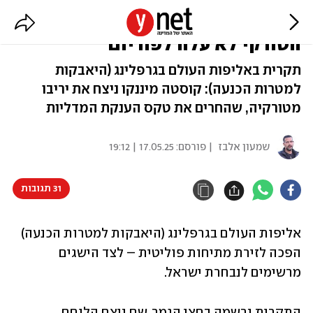
הישראלי זכה במדליית זהב - יריבו
הטורקי לא עלה לפודיום
תקרית באליפות העולם בגרפלינג (היאבקות
למטרות הכנעה): קוסטה מיננקו ניצח את יריבו
מטורקיה, שהחרים את טקס הענקת המדליות
שמעון אלבז
| פורסם:
17.05.25 | 19:12
31 תגובות
אליפות העולם בגרפלינג (היאבקות למטרות הכנעה) 
הפכה לזירת מתיחות פוליטית – לצד הישגים 
מרשימים לנבחרת ישראל.
התקרית נרשמה בחצי הגמר, שם ניצח הלוחם 