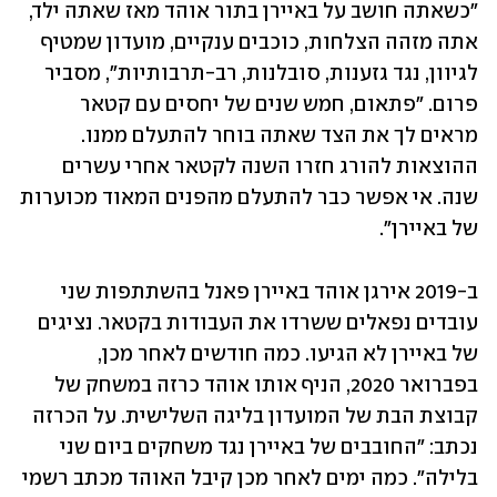
"כשאתה חושב על באיירן בתור אוהד מאז שאתה ילד, 
אתה מזהה הצלחות, כוכבים ענקיים, מועדון שמטיף 
לגיוון, נגד גזענות, סובלנות, רב-תרבותיות", מסביר 
פרום. "פתאום, חמש שנים של יחסים עם קטאר 
מראים לך את הצד שאתה בוחר להתעלם ממנו. 
ההוצאות להורג חזרו השנה לקטאר אחרי עשרים 
שנה. אי אפשר כבר להתעלם מהפנים המאוד מכוערות 
של באיירן".
ב-2019 אירגן אוהד באיירן פאנל בהשתתפות שני 
עובדים נפאלים ששרדו את העבודות בקטאר. נציגים 
של באיירן לא הגיעו. כמה חודשים לאחר מכן, 
בפברואר 2020, הניף אותו אוהד כרזה במשחק של 
קבוצת הבת של המועדון בליגה השלישית. על הכרזה 
נכתב: "החובבים של באיירן נגד משחקים ביום שני 
בלילה". כמה ימים לאחר מכן קיבל האוהד מכתב רשמי 