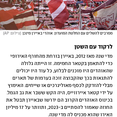
מסרבים להשלים עם החלטת המועדון. אוהדי באיירן מינכן
(
צילום: AP
)
לרקוד עם השטן
מדי שנה מאז 2012, באיירן בורחת מהחורף האירופי 
כדי להתאמן בקטאר החמימה. זו הייתה גלולה 
שהאוהדים היו מוכנים לבלוע, כל עוד היו יכולים 
להתגאות בכך שהקבוצה זוכה בערמות של תארים 
מבלי להזדקק לכסף מאוליגרכים או שייחים. האימוץ 
על ידי קטאר איירווייס, היה הקש ששבר את גב הגמל. 
בכינוס האוהדים הקרוב הם ידרשו שבאיירן תבטל את 
החוזה שאמור להסתיים ב-2023, ותוותר על 17 מיליון 
האירו שהוא מכניס לה מדי שנה.