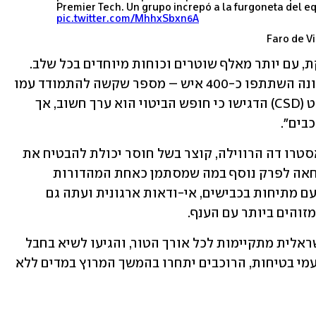
Premier Tech. Un grupo increpó a la furgoneta del e
pic.twitter.com/MhhxSbxn6A
בינתיים, האבטחה במרוץ הולכת ומתחזקת, עם יותר מאלף שוטרים וכוחות מיוחדים בכל שלב. 
אך גורמי ביטחון מודים כי בהפגנה האחרונה השתתפו כ-400 איש – מספר שקשה להתמודד עמו 
גם עם כוח גדול. במועצה העליונה לספורט (CSD) הדגישו כי חופש הביטוי הוא ערך חשוב, אך 
בים".
כאמור, הקטע, שאמור היה להסתיים בקאסטרו דה הרווילה, קוצר בשל חוסר יכולת להבטיח את 
ביטחון הרוכבים והקהל. כך מצטרפת המחאה לפרק נוסף במה שמסתמן כאחת המהדורות 
הקשות והכאוטיות ביותר של הוולטה – עם מתיחות בכבישים, אי-ודאות ארגונית ועתה גם 
והים ביותר עם הענף.
מחאות נגד השתתפותה של הקבוצה הישראלית מתקיימות לכל אורך הטור, והגיעו לשיא בחבל 
הבאסקים. בשבת הודיעה הקבוצה כי מטעמי בטיחות, הרוכבים יתחרו בהמשך המרוץ במדים ללא 