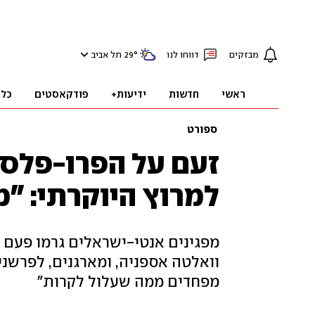
מבזקים
דווחו לנו
°
29
תל אביב
ראשי
חדשות
ידיעות+
פודקאסטים
כלכ
ספורט
זעם על הפרו-פלסט
למרוץ היוקרתי: "
מפגינים אנטי-ישראלים גרמו פעם 
וואלטה אספניה, ומארגנים, לפרשני
מפחדים ממה שעלול לקרות"