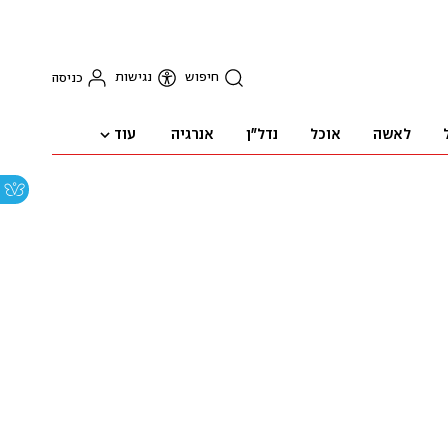
חיפוש
נגישות
כניסה
עוד
לאשה
אוכל
נדל"ן
אנרגיה