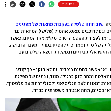
1 תגובות
ה, 
שוב חווה טלטלה בעקבות מחאות של מפגינים 
, ולמארגני המרוץ, לפרשנים וגם לרוכבים נמאס. אתמול (שלישי) המחאות נגד 
הקבוצה הישראלית "ישראל פרמייר טק" גרמו לעצירת הקטע ה-16 כ-8 ק"מ מקו הסיום, כאשר 
מאות אנשים עם דגלי פלסטין התרכזו בעלייה של סן קוסמה כדי להפגין במהלך מעבר הדבוקה. 
קבוצת מפגינים אף דפקה על רכב הקבוצה הישראלית בידיים ובמקלות, ונשאה שלטים עם 
מנהל המרוץ, חאבייר גויין, הגיב בתקיפות: "אי אפשר לחסום רוכבים, זה לא חוקי - כך קובע 
החוק הפלילי וחוק הספורט. נמשיך את הוואלטה ומחר נזנק כרגיל". מנגד, נציגים של מפלגת 
הבלוק הלאומני הגליסיאני בירכו על המחאות: "גאווה לעם הגליסיאני ולסולידריות עם פלסטין". 
נראו בסיום, תחת אבטחה משטרתית כבדה.