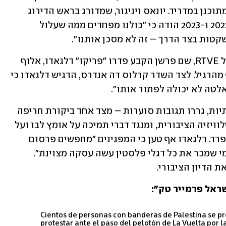
שאלה כבד על המשך המרוץ עד לסיום המתוכנן במדריד. יונאס ויניגור, שמדורג בראש הדירוג 
הכללי במרוץ ואלוף הטור דה פראנס ב-2022 ו-2023 הודה כי "כולנו מפחדים ממה שעלול 
קטות בצד הדרך – זה לא מסכן אותנו". 
האירועים עוררו סערה גם בשידור החי של RTVE, שם פרשן הקבע פדרו "פריקו" דלגאדו, אלוף 
הטור דה פראנס ב-1988, בחר בטון תקיף מהרגיל. לצד השדר קרלוס דה אנדרס, הדגיש דלגאדו כי 
אלטה לא יכולה לפתור אותו".
דבריו, שהופצו במהירות ברשתות החברתיות, גררו תגובות סוערות – מצד אחד ביקורת חריפה 
על חוסר רגישות וקריאות לפיטוריו מהטלוויזיה הציבורית, ומנגד דברי תמיכה על אומץ לבו ועל 
הדגשת הנזק שנגרם לתדמית המרוץ ולספרד. דלגאדו אף טען כי המפגינים "מחפשים פרסום 
ותשומת לב" והוסיף בהומור עוקצני כי "מי שמכר את כל דגלי פלסטין עשה עסקה מצוינת". 
 הדיון הציבורי.
ראל פרמייר טק":
Cientos de personas con banderas de Palestina se p
protestar ante el paso del pelotón de La Vuelta por l