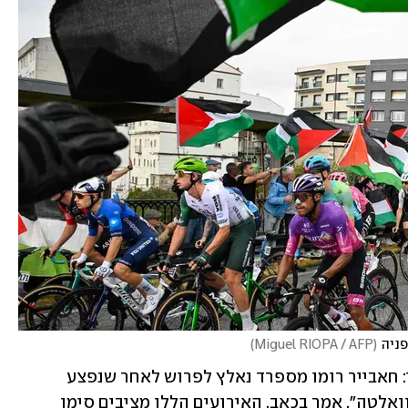
פניה
(
Miguel RIOPA / AFP
)
המתיחות לא נותרה ללא מחיר ספורטיבי: חאבייר רומו מספרד נאלץ לפרוש לאחר שנפצע 
בהתנגשות עם מפגין. "הם הרסו לי את הוואלטה", אמר בכאב. האירועים הללו מציבים סימן 