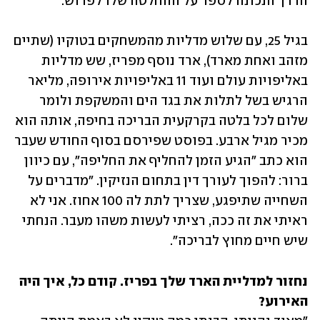
הדרך הנכונה לספר על ההחלטה שלו לפרוש.
בגיל 25, עם שלוש מדליות מהמשחקים בטוקיו (שתיים 
מזהב ואחת מארד), ארד נוסף מפריז, שש מדליות 
באליפויות עולם ועוד 11 באליפויות אירופה, מליאר 
הרגיש בשל לתלות את בגד הים והמשקפת ולומר 
שלום לכל בלטה בקרקעית הבריכה בחיפה, אותה הוא 
מכיר מגיל ארבע. בפוסט שפירסם בסוף החודש שעבר 
הוא כתב "הגיע הזמן להחליף את החליפה", עם כיוון 
ברור: להפוך לעורך דין בתחום הנזיקין. "מדברים על 
השחייה שתיפגע, שצריך לתת לה 100 אחוז. אני לא 
ראיתי את זה ככה, רציתי לעשות משהו מעבר. הנחתי 
שיש חיים מחוץ לבריכה".
נחזור למדליית הארד שלך בפריז. קודם כל, איך היה 
האירוע?