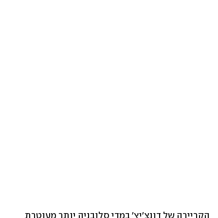
הקריירה של דונצ'יץ' במדי סלובניה יותר מעוטרת 