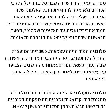
ספורט תמיד היה השדרה שבה סלובניה יכלה לקבל 
הכרה בינלאומית, להניף את הדגל האלמוני שלה, 
הפודיום שעליו יכלה להרים את עיניה ולזקוף את 
ראשה בגאווה. פה יודה פטיש, שם רוכב אופניים נדיר. 
תמיד אינדיבידואלים. עד האליפות של 2017, הפעם 
הראשונה שבה דונצ'יץ' ייצג את הנבחרת הלאומית.
סלובניה תמיד הייתה עצמאית. כשברית־המועצות 
התחילה להתפרק, היא הייתה בין המדינות הראשונות 
שבהן נערך משאל עם ו־90 אחוז מהתושבים הצביעו 
על עצמאות. שנה לאחר מכן היא כבר קיבלה הכרה 
בינלאומית.
סלובניה מעולם לא הייתה אימפריית כדורסל כחלק 
מיוגוסלביה. קרואטיה וסרביה היו ספקיות הכוכבים. 
רק ב־1997 הגיע השחקן הסלובני הראשון ל־NBA. 