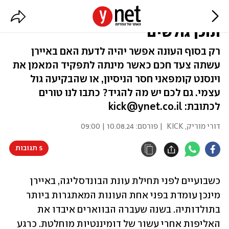
ההימור הגדול של באיירן מינכן |
תוכן גולשים
רק בסוף העונה אפשר יהיה לדעת האם באיירן
עשתה צעד חכם כאשר מינתה לתפקיד המאמן את
וינסנט קומפאני חסר הניסיון, או שהבקיעה גול
עצמי. גם לכם יש מה להגיד? כתבו לנו טורים
לכתובת: kick@ynet.co.il
דורי מוריק, KICK
| פורסם:
10.08.24 | 09:00
5 תגובות
כשבועיים לפני תחילת עונת הבונדסליגה, באיירן 
מינכן עומדת בפני אחת העונות המאתגרות ביותר 
בתולדותיה. בשנה שעברה הבווארים איבדו את 
האליפות אחרי עשור של דומיננטיות מוחלטת. כרגע 