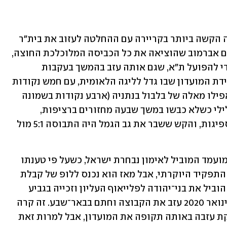
אבוקסיס חווה בשנה האחרונה את העונה הקשה ביותר בקריירה עם ההחלטה לעזוב את בית"ר 
ירושלים, כולל ההתנגשות המתוקשרת עם אברמוב שהוציאה את כל הכביסה המלוכלכת החוצה, 
ובעיקר הבחירה לעשות את המעבר המיידי להפועל ת"א, שגם אותה עזב בהמשך בעקבות 
הכישלון המקצועי. יש לו מניות רבות בירידת המועדון שבו גדל לליגה הלאומית, עם חמש נקודות 
בעשרה משחקים, אחוזי הצלחה נמוכים אפילו מאלה של בלבול בנתניה (ארבע נקודות בשמונה 
משחקים). תחתיו האדומים שברו שיא שלילי כשלא כבשו במשך שבעה מחזורים ברציפות, 
הבקיעו בסך הכל ארבעה שערים מול 15 ספיגות, והקש ששבר את גב הגמל היה התבוסה 5:1 מול 
רק לפני ארבע שנים אבוקסיס עוד היה המועמד המוביל לאימון נבחרת ישראל, כשעל פי טענתו 
פוליטיקות פנימיות מנעו ממנו לקבל את התפקיד היוקרתי, אבל מאז הוא נכנס ללופ של קבלת 
החלטות לא נכונות. לפני חמש שנים הוא הוביל את בני־יהודה לפלייאוף העליון וזכייה בגביע 
המדינה עם ניצחון בגמר על נתניה, אבל בינואר 2020 עזב את הקבוצה וחתם בבאר־שבע. זה קרה 
בתחילתו של משבר הקורונה, ואלונה ברקת עזבה באותה תקופה את המועדון, אבל למרות זאת 