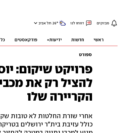
מבזקים
דווחו לנו
°
26
תל אביב
ראשי
חדשות
ידיעות+
פודקאסטים
כלכ
ספורט
פרויקט שיקום: יוס
להציל רק את מכבי 
הקריירה שלו
אחרי שורת החלטות לא טובות שקי
כולל עזיבת בית"ר ירושלים בטריקת
מגיע למכבי נתניה במטרה להחזיר א