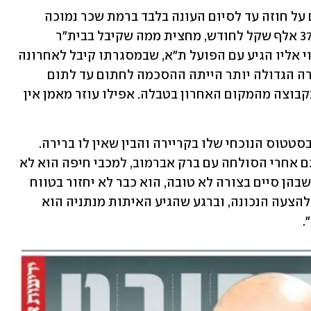
אחרי שאליניב ברדה סירב להצעה לחתום על חוזה עד לסיום העונה בלבד ברמת שכר נמוכה 
יחסית, אבוקסיס הסכים להתפשר על כ־37 אלף שקל לחודש, מחצית ממה שקיבל בבית"ר 
ירושלים ובהפועל ת"א. אולי הסדר הפיצוי אליו הגיע עם הפועל ת"א, שבמסגרתו קיבל לאחרונה 
ארבע המשכורות, הקל עליו. אלא שהפשרה הגדולה יותר הייתה ההסכמה לחתום עד לתום 
העונה בלבד, בלי התחייבות להמשכיות, בקבוצה מהמקום האחרון בטבלה. אפילו עוזר מאמן אין 
אבוקסיס עשה את המיפוי של הקבוצות בסטטוס הנוכחי שלו בקריירה והבין שאין לו ברירה. 
במכבי ת"א ובבית"ר ירושלים הוא חסום גם אחרי הסולחה עם ברק אברמוב, למכבי חיפה הוא לא 
מועמד, ולהפועל באר־שבע והפועל ת"א, שבהן סיים בצורה לא טובה, הוא כבר לא יחזור בטווח 
הקרוב. ולכן, הוא המתין מפתיחת העונה להצעה הנכונה, וברגע שהגיע האיתות מנתניה הוא 
.