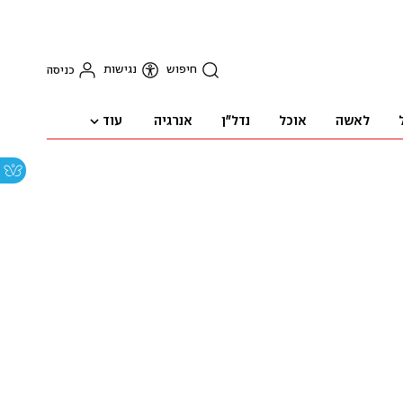
חיפוש
נגישות
כניסה
עוד
לאשה
אוכל
נדל"ן
אנרגיה