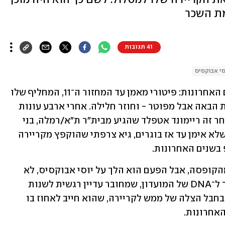
מת השכר
41 תגובות
סי אבוקסיס
זו כבר רוטינה קבועה במכבי נתניה בשנים האחרונות: פיטורי מאמן עד המחזור ה־11, המחליף שלו 
מגיע לקו הסיום של אותה עונה, פותח את הבאה אבל מפוטר - וחוזר חלילה. אחרי ארבע עונות 
יציבות עם סלובודן דראפיץ', נחתו בזה אחר זה ריימונד אטפלד שהגיע מבית"ר ת"א/רמלה, בני 
לם שאימן בעיקר קבוצות נוער, רן קוז'וך שלא אימן עד אז בוגרים, גיא צרפתי שהוקפץ מקריירה 
בשנים האחרונות. 
הבעלים אייל סגל ניסה בכל פעם לצאת מהקופסה, אבל הפעם הוא הלך על יוסי אבוקסיס, לא 
בדיוק פנים חדשות וגם לא מאמן שמחובר ל־DNA של המועדון, שמחובר עדיין רגשית לשנות 
ה־80 העליזות. מבחינת אבוקסיס מדובר בחבל הצלה של ממש לקריירה, שהוא חייב לאחוז בו 
אחרונות.