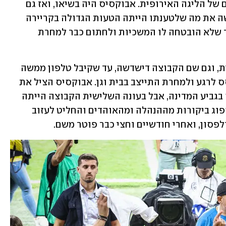
הקבוצה זכתה בגביע ועלתה לשלב הבתים של הליגה האירופית. אבוקסיס היה בשיאו, ואז גם 
היה מועמד לנבחרת, אבל בינואר 2021 עשה את מה שלטענתו הייתה הטעות הגדולה בקריירה 
שלו כשהחליט לעזוב את באר־שבע מאחר שלא הובטחה לו המשכיות ולחתום כבר למחרת 
אבוקסיס ירד עם הזהובים לליגה הלאומית, וגם שם הקבוצה דישדשה, עד שקיבל טלפון ממשה 
חוגג להגיע לבית"ר ירושלים. הוא לא היסס לרגע ולמחרת התייצב בבית וגן. אבוקסיס הציל את 
בית"ר מירידה ועונה לאחר מכן זכה איתה בגביע המדינה, אבל בעונה השלישית הקבוצה הייתה 
חסרת כלים משמעותיים, המאמן החל לספוג ביקורות מההנהלה ומהאוהדים והחליט לעזוב 
פסון, ואחרי חודשיים וחצי כבר פוטר משם. 