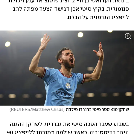
בינואר. הקרואטי בן ה-21 הציג פוטנציאל ענק ויכולת 
פנומנלית. בקיץ סיטי אכן הגישה הצעה מפתה לר.ב. 
לייפציג הגרמנית על הבלם.
שחקן מנצ'סטר סיטי ברנרדו סילבה
(
REUTERS/Matthew Childs
)
בשבוע שעבר הפכה סיטי את גברדיול לשחקן ההגנה 
היקר בהיסטוריה, כאשר שילמה תמורתו ללייפציג 90 