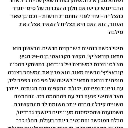
ושהוא מבין את המשחק בצורה שאין שנייה לה. אחד 
הדברים שיכריעו אם חלון ההעברות של סיטי יוגדר 
כהצלחה - עוד לפני החתמות חדשות - וכמובן שאר 
העונה, הוא האם היא תצליח להשאיר אצלה את 
סילבה.
סיטי רכשה בנתיים 2 שחקנים חדשים. הראשון הוא 
מתאו קובאצ׳יץ׳. הקשר הקרואטי בן ה-29 הגיע 
מצ’לסי ונכנס למשבצת של גונדואן. במשחקי ההכנה 
קובאצ׳יץ׳ הרשים מאוד. הוא מבין את המשחק בצורה 
מופתית ונראה מתאים לשיטה של פפ כמו כפפה ליד, 
עם זריזות ופיזיות, יכולת התקפית וגם הגנתית. ייתכן 
מאד שסיטי פגעה בול עם ההחתמה הזו. ההחתמה 
השנייה קיבלה הרבה יותר תשומת לב מהתקשורת. 
השמועות שהסיטיזנס מעוניינים ביושקו גברדיול, 
הבלם המוכשר והמבטיח ביותר בעולם, החלו כבר 