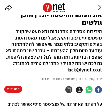
האם מנצ'סטר סיטי מסוגלת לשחזר
את העונה ההיסטורית? | תוכן
גולשים
היריבות מסביבה מתחזקות ולא מעט שחקנים
משמעותיים עזבו הקיץ, אבל עם המאמן הטוב
בעולם ותקציב בלתי נגמר שיאפשר לה להתחזק
עוד עד סיום חלון ההעברות – טרבל שני רצוף זו לא
אופציה בדיונית. ומה נותר לנו? רק לצפות וליהנות.
גם לכם יש מה להגיד? כתבו לנו טורים לכתובת:
kick@ynet.co.il
יניב קאין, KICK
| פורסם:
11.08.23 | 03:11
3 תגובות
על העונה האחרונה של מנצ’סטר סיטי אפשר לכתוב 