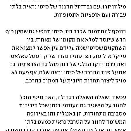
מיליון יורו. עם גברדיול ההגנה של סיטי נראית בלתי 
עבירה ועם אופציות אינסופיות.
בנוסף להחתמות שכבר היו, סיטי תחפש גם שחקן כנף 
חדש שינסה למלא את מקומו של מאחרז. בין 
השחקנים שסיטי שמה עליהם עין אפשר למצוא את 
מייקל אוליסה, הצרפתי הנהדר של קריסטל פאלאס 
ואת ג׳רמי דוקו הבלגי של רנה מהליגה הצרפתית. גם 
אם על פניו ההרכב של סיטי נראה שלם, אף פעם לא 
מזיק ליצור תחרות חיובית על המקום בהרכב.
עכשיו נשאלת השאלה הגדולה, האם סיטי תוכל 
לחזור על הישגיה גם העונה? בזמן שכל היריבות 
מסביבה מתחזקות, הן באנגליה והן באירופה, 
המשימה לחזור על הטרבל נראית כמעט בלתי 
אפשרית. אבל אם תשאלו את פפ, אולי תקבלו תשובה 