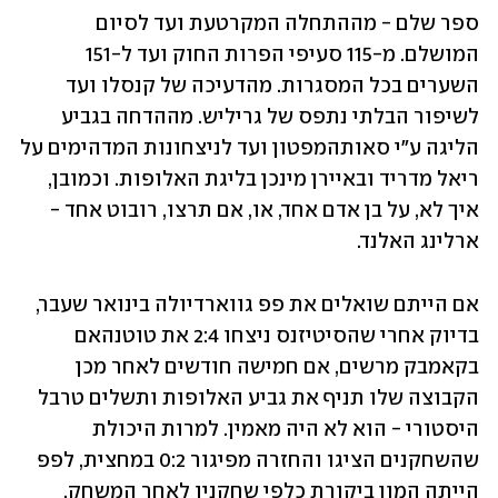
ספר שלם - מההתחלה המקרטעת ועד לסיום 
המושלם. מ-115 סעיפי הפרות החוק ועד ל-151 
השערים בכל המסגרות. מהדעיכה של קנסלו ועד 
לשיפור הבלתי נתפס של גריליש. מההדחה בגביע 
הליגה ע"י סאותהמפטון ועד לניצחונות המדהימים על 
ריאל מדריד ובאיירן מינכן בליגת האלופות. וכמובן, 
איך לא, על בן אדם אחד, או, אם תרצו, רובוט אחד - 
ארלינג האלנד.
אם הייתם שואלים את פפ גווארדיולה בינואר שעבר, 
בדיוק אחרי שהסיטיזנס ניצחו 2:4 את טוטנהאם 
בקאמבק מרשים, אם חמישה חודשים לאחר מכן 
הקבוצה שלו תניף את גביע האלופות ותשלים טרבל 
היסטורי - הוא לא היה מאמין. למרות היכולת 
שהשחקנים הציגו והחזרה מפיגור 0:2 במחצית, לפפ 
הייתה המון ביקורת כלפי שחקניו לאחר המשחק.