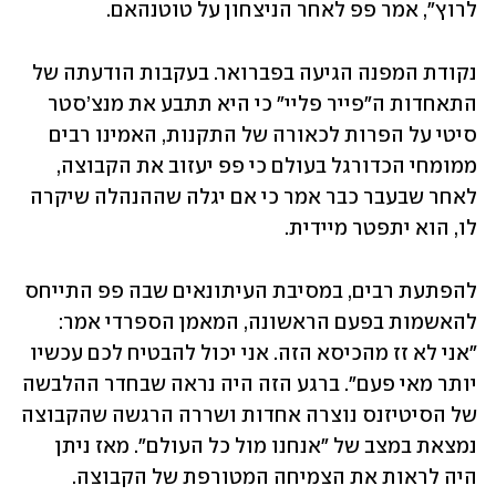
לרוץ", אמר פפ לאחר הניצחון על טוטנהאם.
נקודת המפנה הגיעה בפברואר. בעקבות הודעתה של 
התאחדות ה״פייר פליי״ כי היא תתבע את מנצ’סטר 
סיטי על הפרות לכאורה של התקנות, האמינו רבים 
ממומחי הכדורגל בעולם כי פפ יעזוב את הקבוצה, 
לאחר שבעבר כבר אמר כי אם יגלה שההנהלה שיקרה 
לו, הוא יתפטר מיידית.
להפתעת רבים, במסיבת העיתונאים שבה פפ התייחס 
להאשמות בפעם הראשונה, המאמן הספרדי אמר: 
״אני לא זז מהכיסא הזה. אני יכול להבטיח לכם עכשיו 
יותר מאי פעם״. ברגע הזה היה נראה שבחדר ההלבשה 
של הסיטיזנס נוצרה אחדות ושררה הרגשה שהקבוצה 
נמצאת במצב של ״אנחנו מול כל העולם״. מאז ניתן 
היה לראות את הצמיחה המטורפת של הקבוצה. 