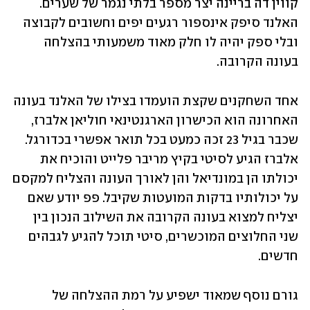
קווין דה בריינה יצר מספר בלתי נגמר של שערים. 
האלנד סיפק אינספור רגעים יפים וחשובים לקבוצה 
ובלי ספק יהיה לו חלק מאוד משמעותי בהצלחה 
בעונה הקרובה.
אחד השחקנים שקצת הועמדו בצילו של האלנד בעונה 
האחרונה הוא הכישרון הארגנטינאי חוליאן אלברז, 
שכבר בגיל 23 זכה כמעט בכל תואר אפשרי בכדורגל. 
אלברז הגיע לסיטי בקיץ מריבר פלייט והוכיח את 
יכולתו הן במונדיאל והן לאורך העונה והצליח למקסם 
על יכולותיו בדקות המועטות שקיבל. פפ יודע שאם 
יצליח למצוא בעונה הקרובה את השילוב הנכון בין 
שני החלוצים המוכשרים, סיטי תוכל להגיע לגבהים 
חדשים.
גורם נוסף שמאוד ישפיע על רמת ההצלחה של 