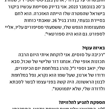
התבשרתי על בן דודי, ארנון בנבניסטי וספי ז"ל, שנהרג 
ב־20 בנובמבר 2023. אני בדיוק מסיימת עכשיו ביקור 
בישראל שהמטרה שלו הייתה האזכרה. הוא לחם 
בסיירת גבעתי, נהרג בגיל 26. שאבתי כוחות 
מתעצומות הנפש שלו, ששמעתי מסיפורים עליו, אליי 
לספורט. גם הוא היה ספורטאי".
באיזה ענף?
"רכיבה על סוסים. אני לוקחת איתי היום הרבה 
תכונות אופי שלו. אנחנו דור שלישי של שכול, סבא 
שלי, יואב וספי ז"ל, נהרג במלחמת יום הכיפורים, 
ודודו של ארנון, שעל שמו הוא נקרא, נפל במלחמת 
לבנון הראשונה. היה קשה בפני עצמו לבשר לסבתא 
ולדודה שלי, שלא יתמוטטו".
הספקת להגיע להלוויה?