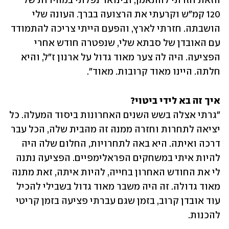
הזאת חזרתי להתאמן, ובינואר נפלתי במהירות של 
120 קמ"ש וקרעתי את הרצועה בברך. העונה שלי 
הושבתה. חזרתי לארץ, והפעם הייתי צריכה להתמודד 
עם האובדן של סבתא שלי, שנפטרה חודש אחרי 
הפציעה. היה לה צער מאוד גדול על ארנון ז"ל, והיא 
חלתה. היינו מאוד קרובות. מאוד".
איך זה בא לידי ביטוי?
"גרתי אצלה בשש השנים האחרונות ביסוד המעלה. כל 
יציאה לתחרות וחזרה ממנה זה מהבית שלה, הכל עבר 
דרכה ואיתה. היא באה לתחרויות, החלום שלה היה 
להיות איתי במשחקים הפראלימפיים. הפציעה נתנה 
לי את החודש האחרון בחייה, להיות איתה, זאת מתנה 
מאוד גדולה. זה היה משבר מאוד גדול בשבילי להכיל 
עוד אובדן קרוב, בזמן שגם עברתי פציעה בזמן קריטי 
להכנות.