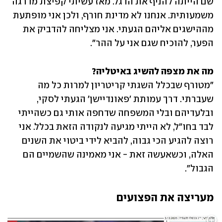
שם הייתה להניף את הדגל. מאז עשיתי קפיצת מדרגה 
משמעותית. אנחנו לא מדינת חורף, ולכן אני מופתעת 
מההישגים אליהם הגעתי. אני מצליחה להדביק את 
הפער, להוכיח שגם אני על ההר".
מה את מצפה להשיג באיטליה?
"מטורף שבכלל השגתי קריטריון למרות כל מה 
שעברתי. דרך עמותת 'פאונדיישן' הגעתי לסקי, 
ובלעדיהם ובלי המשפחה שדחפה אותי גם כשהייתי 
לבד בחו"ל, לא הייתי מגיעה לנקודה הזאת בכלל. אני 
רוצה להגיע הכי גבוה, להביא לידי ביטוי את השנים 
האלה, וכשאעשה זאת - אני מאמינה שהשמיים הם 
הגבול".
מעריצה את הפצועים