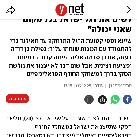
"למרות החשש מאנטישמיות - רוצה
לשים את דגל ישראל בכל מקום
שאני יכולה"
שיינא וספי קטועת הרגל התרחקה עד תאילנד כדי
להתמודד עם המכות שנחתו עליה: נפילת בן דודה
בעזה, אובדן סבתה אליה הייתה קרובה במיוחד
ופציעה רצינית. אבל שום דבר לא יעצור את גולשת
הסקי בדרך למשחקי החורף הפראלימפיים
סתיו איפרגן
| עודכן:
03.12.25 | 13:15
6 תגובות
השנתיים החולפות שעברו על שיינא וספי (24), גולשת 
הסקי שתייצג את ישראל במשחקי החורף 
הפראלימפיים באיטליה (ייפתחו ב־6 במארס), הרגישו 