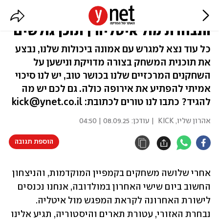
משימה בלתי אפשרית? המפתח של
הנבחרת מול איטליה | תוכן גולשים
כל עוד נצא למגרש עם אמונה ביכולות שלנו, נבצע
את תוכנית המשחק בצורה מדויקת ונישען על
השחקנים המרכזיים שלנו בכושר טוב, יש לנו סיכוי
אמיתי להפתיע את אירופה כולה. גם לכם יש מה
להגיד? כתבו לנו טורים לכתובת: kick@ynet.co.il
אהרון שליו, KICK
| עודכן:
08.09.25 | 04:50
הוספת תגובה
אחרי שלושה משחקים בקמפיין המוקדמות, והניצחון 
החשוב ביום שישי האחרון במולדובה, אנחנו נכנסים 
לישורת האחרונה לקראת המפגש מול איטליה. 
נבחרת האזורי, עטורת תארים והיסטוריה, תגיע אלינו 