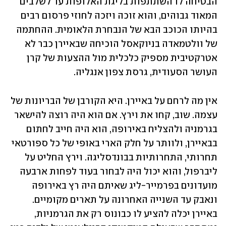
הבטיחה לו השתתפות בליגת האלופות עד לשלבים 
המאוד גבוהים, והוא זוכה ויזכה לחוזי פרסום רבים 
בהיותו הכוכב הבא של הנבחרת הלאומית. ההחתמה 
של וולטמאדה בניוקאסל הוכיחה שבאיירן כבר לא 
אטרקטיבית מספיק כלכלית מול ההצעות של קרן 
העושר הסעודית, גרסת צפון אנגליה. 
אין מה לרחם על באיירן. היא הקורבן של הבריונות של 
עצמה. שוב, קחו את וירץ. אם הוא היה רוצה להישאר 
בגרמניה ולהצליח באירופה, הוא היה חייב לחתום 
בבאיירן, ולוותר על חלק הארי באופי של כל ספורטאי 
תחרותי, התחרותיות בבונדסליגה. וירץ החליט על 
ליברפול, והוא יכול היה לבחור בעוד לפחות ארבעה 
מועדונים בפרמייר-ליג שאיתם היה רץ באירופה 
ונאבק עד השנייה האחרונה על תארים מקומיים. 
באיירן יכלה להציע לו כבונוס רק את הגרמניות, 