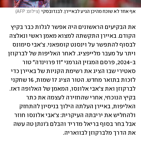
אף אחד לא שוכח מהיכן הגיע לבאיירן. לבנדובסקי
(
צילום: AFP
)
את הבקיעים הראשונים היה אפשר לגלות כבר בקיץ 
הקודם. באיירן התקשתה למצוא מאמן ראשי ונאלצה 
לבסוף להתפשר על וינסנט קומפאני. צ'אבי סימונס 
ויתר על מעבר מלייפציג. לאחר האליפות של לברקוזן 
ב-2024, פרסם המגזין הגרמני "11 פרוינדה" טור 
סאטירי שבו הציג את רשימת הקניות של באיירן כדי 
לזכות בתואר מחדש. הטור הציג 17 שמות, 16 שחקני 
לברקוזן ואת צ'אבי אלונסו, המאמן של האלופה דאז. 
בקיץ הנוכחי, אחרי שהחזירה לעצמה את כתר 
האליפות, באיירן העלתה הילוך בניסיון להתחזק 
ולהחליש את יריבתה העיקרית: צ'אבי אלונסו חוזר 
אבל בחר בסוף בריאל מדריד והבלם ג'ונתן טה עשה 
את הדרך מלברקוזן לבוואריה. 