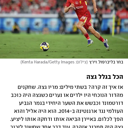
בחר בליברפול. וירץ
(
צילום: Kenta Harada/Getty Images
)
הכל בגלל גצה
אז איך זה קרה? בשתי מילים: מריו גצה. שחקנים 
מהדור הנוכחי היו ילדים או נערים כשגצה היה כוכב 
דורטמונד וכבשש את השער היחידי בגמר הגביע 
העולמי נגד ארגנטינה ב-2014. הוא היה אליל והוא 
הפך לכלום. באיירן הביאה אותו ודחקה אותו ליציע. 
גצה היה תמרור אזהרה. עוד דבר אחד שחשוב לזכור 