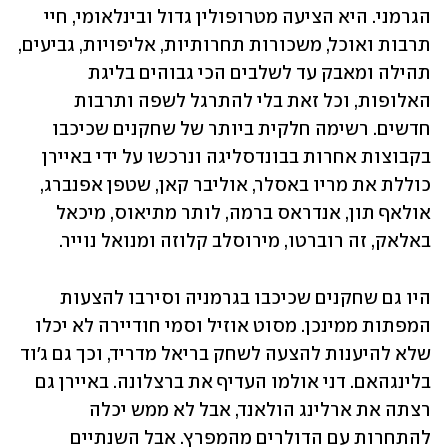
הגרמני. היא הציעה מטרופולין גדול ובינלאומי, חיי 
תרבות ואוכל, משכורות תחרותיות, אליפויות, גביעים, 
תהילה ומאבק עד לשלבים הכי גבוהים בליגת 
האלופות, וכל זאת בלי להתרגל לשפה ותרבות 
חדשים. רשימה חלקית ביותר של שחקנים שכיכבו 
בקבוצות אחרות בבונדסליגה ונרכשו על ידי באיירן 
כוללת את מריו באסלר, אוליבר קאן, שטפן אפנברג, 
אולאף תון, אנדראס ברמה, לותר מתיאוס, מיכאל 
באלאק, זה רוברטו, מירוסלב קלוזה ומנואל נוייר. 
היו גם שחקנים שכיכבו בגרמניה וסירבו להצעות 
המפתות ממינכן. מסוט אוזיל וסמי חודיירה לא יכלו 
שלא להיענות להצעה לשחק בריאל מדריד, וכך גם ג'וד 
בלינגהאם. דני אולמו העדיף את ברצלונה. באיירן גם 
רצתה את ארלינג הולאנד, אבל לא ממש יכלה 
להתחרות עם הדולרים מהמפרץ. אבל השנתיים 