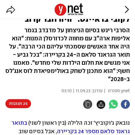
ג'וקוביץ' הקדיש את הזכייה שלו
לקובי בראיינט: "היה חבר קרוב"
הסרבי ריגש בסיום הניצחון על מדבדב בגמר
אליפות ארה"ב עם מחווה לכדורסלן המנוח: "הוא
היה אחד האנשים שסמכתי עליהם הכי הרבה". על
תואר הגראנד סלאם ה-24 בקריירה: "בכל גביע -
אני מגשים את חלום הילדות שלי מחדש". מאמנו
חשף: "הוא מתכנן לשחק באולימפיאדת לוס אנג'לס
ב-2028"
ynet ספורט
| עודכן:
11.09.23 | 03:10
25 תגובות
נובאק ג'וקוביץ' זכה הלילה (בין ראשון לשני) 
בתואר 
גראנד סלאם מספר 24 בקריירה
, אבל בסיום שוב 