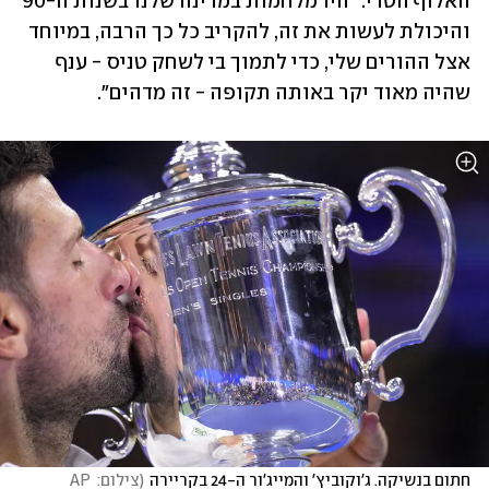
האלוף הטרי. "היו מלחמות במדינה שלנו בשנות ה-90 
והיכולת לעשות את זה, להקריב כל כך הרבה, במיוחד 
אצל ההורים שלי, כדי לתמוך בי לשחק טניס - ענף 
שהיה מאוד יקר באותה תקופה - זה מדהים".
חתום בנשיקה. ג'וקוביץ' והמייג'ור ה-24 בקריירה
(
צילום: AP 