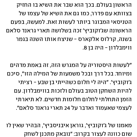
הראשון בעולם. בכך הוא שבר את השיא בו החזיק 
בצוותא עם פדרר, כמו גם את השיא של עצמו של 
הטניסאי המבוגר ביותר לעשות זאת. למעשה, בפעם 
הראשונה שג'וקוביץ' זכה בשלושה תארי גראנד סלאם 
בשנה, קרלוס אלקארס - שניצח אותו השנה בגמר 
ווימבלדון - היה בן 8.
"לעשות היסטוריה על המגרש הזה, זה באמת מדהים 
ומיוחד. בכל דרך ובכל משמעות של המילה הזו", סיכם 
ג'וקוביץ'. "היה לי חלום כשהייתי בן שבע - רציתי 
להיות השחקן הטוב בעולם ולזכות בווימבלדון. עם 
הזמן התחלתי לחלום חלומות חדשים. לא תיארתי 
לעצמי שאעמוד ואדבר על 24 תארי גראנד סלאם".
מאמנו של ג'וקוביץ', גוראן איבניסביץ', הבהיר שאין לו 
שום כוונה לעצור בקרוב: "נובאק מתכנן לשחק 