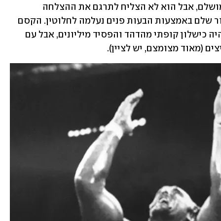
לסמל של עוצמה. בזירה הוא היה שחקן מושלם, אבל הוא לא הצליח לתרגם את ההצלחה 
לקולנוע. פתאום היכולת שלו לספר סיפור שלם באמצעות הבעות פנים נעלמה לחלוטין. הקסם 
הזה עבד רק בזירה. "אומנת עם שרירים" היה כישלון קופתי מהדהד והפסיד מיליונים, אבל עם 
 (מאוד מצומצם, יש לציין). 