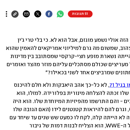
51 תגובות
בלי האלק הוגאן, לא היה WWE. המשפט הזה אולי נשמע מוגזם, אבל הוא לא. כי בלי טרי ג’ין 
בוליאה - הגבר הגבוה, השרירי, הצבוע בצהוב, שמשום מה גרם למיליוני אמריקאים להאמין שהוא 
באמת נלחם עליהם - היאבקות בידורית הייתה נשארת מופע חצי-קרקסי שמסתובב בין מדינות 
הדרום. בידור נישתי עם קהל מצומצם של מעריצים שכולם מסתכלים עליהם מוזר מהצד ואומרים 
ונים שמרביצים אחד לשני בכאילו?" 
גיל 71
, לא כל-כך אהב היאבקות ולא חלם להיכנס 
לזירה. הוא רצה להיות מוזיקאי, והלהקה שלו זכתה להצלחה מינורית בפלורידה. למזלו, הוא 
התאמן בחדר כושר שבו היו מתאבקים רבים - והם התרשמו מהפיזיות המיוחדת שלו. הוא היה 
בלונדיני ענק שנראה כאילו יצא מקומיקס, וגרם להם להיראות קטנטנים לידו (האם הגובה שלו 
באמת היה 2.03? לעולם לא נדע). ההתחלה לא הייתה קלה, לקח לו כמעט שש שנים עד שיחד עם 
וינס מקמהן, הבעלים הכל יכול לשעבר של ה-WWE, הוא הצליח לבנות דמות של גיבור 