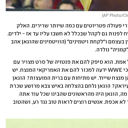
)
AP Photo/Chr
האייטיז היה העשור בו ארה"ב אהבה גיבורי פעולה פטריוטים עם כמה שיותר שרירים. האלק 
הוגאן נכנס לתבנית הזאת, אבל הוא הצליח לפנות גם לקהל שבכלל לא חשבו עליו עד אז - ילדים. 
הם השתגעו מהגיבור שאומר להם להאמין בעצמם ו"לקחת ויטמינים" (הוויטמינים שהוגאן אהב 
קמניה" נולדה. 
הוא שכנע כל ילד שהוא נלחם בשבילו, על אמת. הוא סיפק להם את פנטזיה של סרט מצויר עם 
אדם אמיתי. גם מבוגרים נשאבו לפנטזיה כי WWE ידעה למכור להם את האמריקאי המנצח. יש 
משבר בני ערובה באיראן? תראו את הוגאן מנצח שייח'. יש מתיחות עם ברית המועצות? הוגאן 
מכסח את וולקוף הסובייטי. מלחמה עם עיראק? הוגאן נלחם בהצלחה באיש צבא מרושע שכרת 
ברית עם סדאם חוסיין. זה לא אמיתי? אז מה, הוגאן היה מהראשונים שהבינו שכל עוד אתה 
מצליח לבדר ולמכור כרטיסים - לאף אחד לא אכפת. אנשים רוצים לראות טוב נגד רע, ושהטוב 