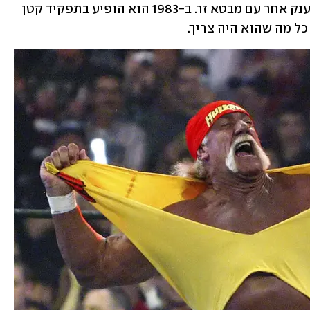
כל-אמריקאי שנלחם ב"רעים", בדרך כלל ענק אחר עם מבטא זר. ב-1983 הוא הופיע בתפקיד קטן 