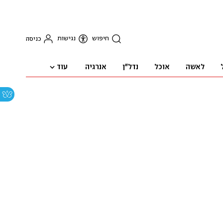
חיפוש
נגישות
כניסה
עוד
לאשה
אוכל
נדל"ן
אנרגיה