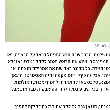
צילום: AP
)
הוגאן ידע לספר את הסיפור הזה בצורה מושלמת. הדרך שבה הוא התפתל בכאב על הרצפה, ואז 
"התעורר" בזעם, ביצע את ה־Hulking Up המפורסם, נענע את הראש ואמר לקהל במבט: "אני לא 
מוותר". כל ילד הרגיש שהוא רואה את עצמו בזירה. כל מבוגר ראה שם את אמריקה מנצחת. או 
לכל הפחות אמר לעצמו: "אוקיי זה לא אמיתי, אבל זה כיף". וינס מקמהן היה האסטרטג, הוגאן 
היה המוציא לפועל. המותג "רסלמניה" הומצא, סלבס באו להתארח ולחטוף מכות, האולמות 
התמלאו וחשוב יותר: אנשים חיכו לראות אותו בכל שבוע בטלוויזיה. ההיאבקות מבוימת, אבל 
אף אחד לא היה טוב בלהעביר את הרגש כמותו, הוגאן גרם גם לקריעת חולצה דקיקה להפוך 