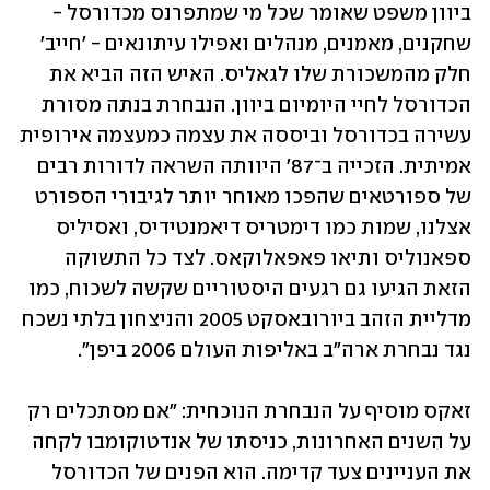
ביוון משפט שאומר שכל מי שמתפרנס מכדורסל - 
שחקנים, מאמנים, מנהלים ואפילו עיתונאים - 'חייב' 
חלק מהמשכורת שלו לגאליס. האיש הזה הביא את 
הכדורסל לחיי היומיום ביוון. הנבחרת בנתה מסורת 
עשירה בכדורסל וביססה את עצמה כמעצמה אירופית 
אמיתית. הזכייה ב־87' היוותה השראה לדורות רבים 
של ספורטאים שהפכו מאוחר יותר לגיבורי הספורט 
אצלנו, שמות כמו דימטריס דיאמנטידיס, ואסיליס 
ספאנוליס ותיאו פאפאלוקאס. לצד כל התשוקה 
הזאת הגיעו גם רגעים היסטוריים שקשה לשכוח, כמו 
מדליית הזהב ביורובאסקט 2005 והניצחון בלתי נשכח 
נגד נבחרת ארה"ב באליפות העולם 2006 ביפן".
זאקס מוסיף על הנבחרת הנוכחית: "אם מסתכלים רק 
על השנים האחרונות, כניסתו של אנדטוקומבו לקחה 
את העניינים צעד קדימה. הוא הפנים של הכדורסל 