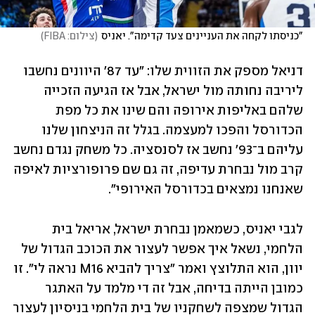
"כניסתו לקחה את העניינים צעד קדימה". יאניס
(
צילום: FIBA
)
דניאל מספק את הזווית שלו: "עד 87' היוונים נחשבו 
ליריבה נחותה מול ישראל, אבל אז הגיעה הזכייה 
שלהם באליפות אירופה והם שינו את כל מפת 
הכדורסל והפכו למעצמה. בגלל זה הניצחון שלנו 
עליהם ב־93' נחשב אז לסנסציה. כל משחק נגדם נחשב 
קרב מול נבחרת עדיפה, זה גם שם פרופורציות לאיפה 
שאנחנו נמצאים בכדורסל האירופי".
לגבי יאניס, כשמאמן נבחרת ישראל, אריאל בית 
הלחמי, נשאל איך אפשר לעצור את הכוכב הגדול של 
יוון, הוא התלוצץ ואמר "צריך להביא M16 נראה לי". זו 
כמובן הייתה בדיחה, אבל זה די מלמד על האתגר 
הגדול שמצפה לשחקניו של בית הלחמי בניסיון לעצור 