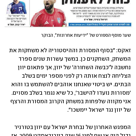
שער מוסף הספורט של "ידיעות אחרונות", הבוקר
זאקס: "בסוף המסורת וההיסטוריה לא משחקות את 
המשחק, השחקנים כן. במשך עשרות שנים ספרד 
נחשבה ל'כבשה השחורה' של יוון, אך פתאום יוון 
הצליחה לנצח אותה רק לפני מספר ימים בשלב 
הבתים. יש ביטוי שאנחנו אוהבים להשתמש בו והוא 
'מסורות נועדו להישבר', כל שיא נגמר בשלב מסוים. 
אני מקווה שלפחות במשחק הקרוב המסורת והרצף 
של יוון נגד ישראל יימשכו".
המפגש האחרון של נבחרת ישראל עם יוון בטורניר 
גדול היה אי שם לפני 16 שנה ביורובאסקט 2009, אז 