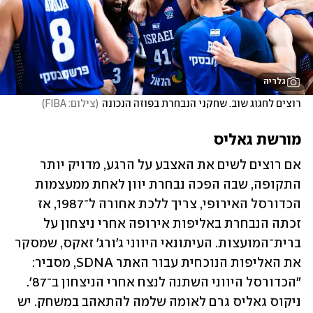
גלריה
רוצים לחגוג שוב. שחקני הנבחרת בפוזה הנכונה
(
צילום: FIBA
)
מורשת גאליס
אם רוצים לשים את האצבע על הרגע, מדויק יותר 
התקופה, שבה הפכה נבחרת יוון לאחת ממעצמות 
הכדורסל האירופי, צריך ללכת אחורה ל־1987, אז 
זכתה הנבחרת באליפות אירופה אחרי ניצחון על 
ברית־המועצות. העיתונאי היווני ג'ורג' זאקס, שמסקר 
את האליפות הנוכחית עבור האתר SDNA, מסביר: 
"הכדורסל היווני השתנה לנצח אחרי הניצחון ב־87'. 
ניקוס גאליס גרם לאומה שלמה להתאהב במשחק. יש 