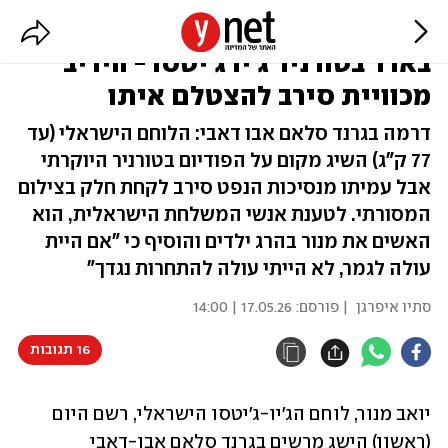
"אתם הורגים ילדים": יואב מנור זכה
בארד בטורניר ג'יו ג'יטסו - היריב
מכוויית סירב להצטלם איתו
דרמה בגרנד סלאם אבו דאבי: הלוחם הישראלי (עד
77 ק"ג) השיג מקום על הפודיום בטורניר היוקרתי
אבל עמיתו מנסיכות הנפט סירב לקחת חלק בצילום
המסורתי. לטענת אנשי המשלחת הישראלית, הוא
האשים את מנור בהרג ילדים והוסיף כי "אם היית
עולה לגמר, לא הייתי עולה להתחרות נגדך"
סתיו איפרגן
| פורסם:
17.05.26 | 14:00
16 תגובות
יואב מנור, לוחם הג'יו-ג'יטסו הישראלי, רשם היום 
(ראשון) הישג מרשים בגרנד סלאם אבו-דאבי 