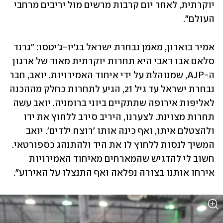
יוקרתית, לאחר יום קרבות מרשים מול יריבים מרחבי 
העולם".
אמיר בוארון, מאמן נבחרת ישראל בג'יו-ג'יטסו: "גרנד 
סלאם אבו דאבי היא תחרות יוקרתית מאוד של ארגון 
ה-AJP, שמנוהלת על ידי איחוד האמירויות. יואב, חבר 
נבחרת ישראל עד גיל 21, הגיע לתחרות כחלק מההכנה 
לאליפות אירופה שתתקיים ביוני ברומניה. יואב עשה 
תחרות מצוינת. לצערנו, היריב סירב ללחוץ את ידו 
ולהצטלם איתו, ואף כינה אותו 'רוצח ילדים'. יואב 
המשיך לנסות ללחוץ לו את היד ולהתנהג כספורטאי. 
חשוב לי להדגיש שהמארחים מאיחוד האמירויות 
אירחו אותנו בצורה נפלאה ואף התנצלו על האירוע". 