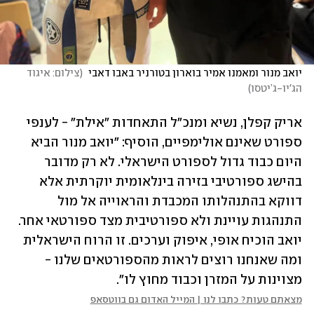
יואב מנור ומאמנו אמיר בוארון בטורניר באבו דאבי 
(
צילום: איגוד 
הג'יו-ג’יטסו
)
אריק קפלן, נשיא ומנכ"ל התאחדות "אילת" - לענפי 
ספורט שאינם אולימפיים, הוסיף: "יואב מנור הביא 
היום כבוד גדול לספורט הישראלי. לא רק מדובר 
בהישג ספורטיבי בזירה בינלאומית יוקרתית אלא 
דווקא בהתנהלותו המכבדת והראוייה אל מול 
התנהגות עויינת ולא ספורטיבית מצד ספורטאי אחר. 
יואב הוכיח אופי, איפוק וערכים. זו הרוח הישראלית 
ומה שאנחנו רוצים לראות מהספורטאים שלנו - 
מצוינות על המזרן וכבוד מחוץ לו".
מצאתם טעות? כתבו לנו | המייל האדום גם בווטסאפ