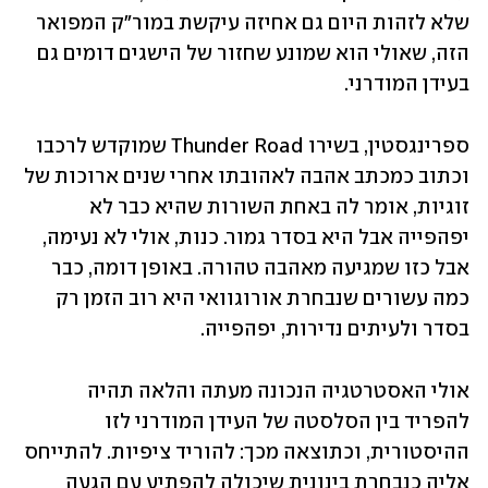
שלא לזהות היום גם אחיזה עיקשת במור"ק המפואר 
הזה, שאולי הוא שמונע שחזור של הישגים דומים גם 
בעידן המודרני.
ספרינגסטין, בשירו Thunder Road שמוקדש לרכבו 
וכתוב כמכתב אהבה לאהובתו אחרי שנים ארוכות של 
זוגיות, אומר לה באחת השורות שהיא כבר לא 
יפהפייה אבל היא בסדר גמור. כנות, אולי לא נעימה, 
אבל כזו שמגיעה מאהבה טהורה. באופן דומה, כבר 
כמה עשורים שנבחרת אורוגוואי היא רוב הזמן רק 
בסדר ולעיתים נדירות, יפהפייה.
אולי האסטרטגיה הנכונה מעתה והלאה תהיה 
להפריד בין הסלסטה של העידן המודרני לזו 
ההיסטורית, וכתוצאה מכך: להוריד ציפיות. להתייחס 
אליה כנבחרת בינונית שיכולה להפתיע עם הגעה 