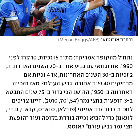
נבחרת אורוגוואי
(
Megan Briggs/AFP
)
נתחיל מהקופה אמריקה: מתוך 15 זכיות, 10 קרו לפני 
1960. אורוגוואי עם גביע אחד ב-20 השנים האחרונות, 
2 זכיות ב-30 השנים האחרונות, או 4 זכיות אם 
מרחיקים 40 שנה אחורה. גביע העולם? מאז הזכייה 
האחרונה ב-1950, ההישג הכי גדול ב-75 שנים התבטא 
ב-3 הופעות בחצי גמר ('54, '70, 2010). היינו צריכים 
לחכות לדור זהב אמיתי (פורלאן, סוארס, קבאני, גודין, 
לוגאנו) כדי להביא זכייה בודדת בקופה ועוד "הופעת 
חצי גמר גביע עולם" לאוסף. 