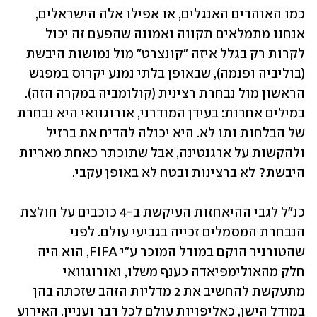
כמו האוהדים האנגלים, או אפילו אלה הישראלים, 
אנחנו מתמלאים תקווה ואמונה שהפעם זה יכול 
לקרות רק בגלל איזה "קונצרט" מול נמושות היבשת 
(בוליביה ופנמה), שבאופן בלתי נמנע יקרוס במפגש 
הראשון מול נבחרת רצינית (קולומביה במקרה הזה). 
במילים אחרות: בעידן המודרני, אורוגוואי היא נבחרת 
של הבלחות ותו לא. היא יכולה להדיח את ברזיל 
ולהקשות על ארגנטינה, אבל שתוכתר כאחת מאריות 
היבשת? לא ברצינות ובטח לא באופן עקבי.
כנ"ל לגבי ההיאחזות העיקשת ב-4 כוכבים על חולצת 
הנבחרת המסמלים זכייה בגביעי עולם. לפני 
שהטורניר הוקם במודל המוכר ע"י FIFA, הוא היה 
חלק מהאולימפיאדה כענף משלו, ואורוגוואי 
מתעקשת להחשיב את 2 מדליות הזהב שזכתה בהן 
במודל הישן, כאליפויות עולם לכל דבר ועניין. האירוע 