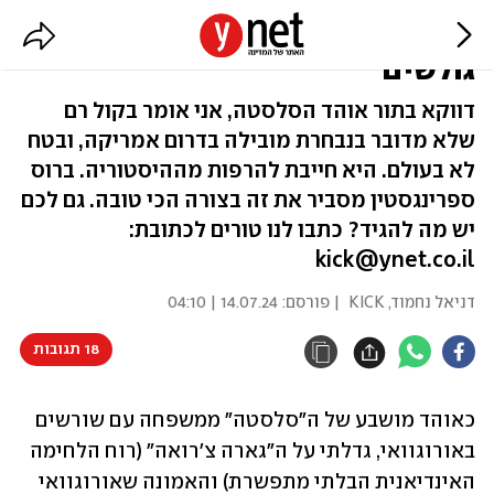
אורוגוואי חיה יותר מדי בעבר | תוכן
גולשים
דווקא בתור אוהד הסלסטה, אני אומר בקול רם
שלא מדובר בנבחרת מובילה בדרום אמריקה, ובטח
לא בעולם. היא חייבת להרפות מההיסטוריה. ברוס
ספרינגסטין מסביר את זה בצורה הכי טובה. גם לכם
יש מה להגיד? כתבו לנו טורים לכתובת:
kick@ynet.co.il
דניאל נחמוד, KICK
| פורסם:
14.07.24 | 04:10
18 תגובות
כאוהד מושבע של ה"סלסטה" ממשפחה עם שורשים 
באורוגוואי, גדלתי על ה"גארה צ'רואה" (רוח הלחימה 
האינדיאנית הבלתי מתפשרת) והאמונה שאורוגוואי 