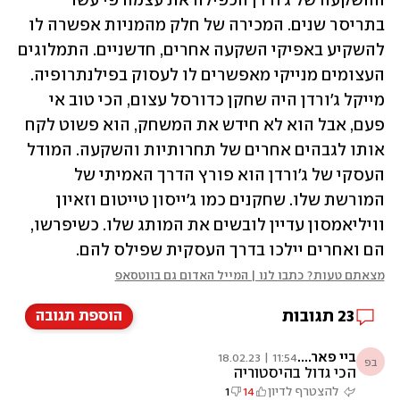
ההשקעה של ג'ורדן הכפילה את עצמה פי עשר 
בתריסר שנים. המכירה של חלק מהמניות אפשרה לו 
להשקיע באפיקי השקעה אחרים, חדשניים. התמלוגים 
העצומים מנייקי מאפשרים לו לעסוק בפילנתרופיה. 
מייקל ג'ורדן היה שחקן כדורסל עצום, הכי טוב אי 
פעם, אבל הוא לא חידש את המשחק, הוא פשוט לקח 
אותו לגבהים אחרים של תחרותיות והשקעה. המודל 
העסקי של ג'ורדן הוא פורץ הדרך האמיתי של 
המורשת שלו. שחקנים כמו ג'ייסון טייטום וזאיון 
וויליאמסון עדיין לובשים את המותג שלו. כשיפרשו, 
הם ואחרים יילכו בדרך העסקית שפילס להם.
מצאתם טעות? כתבו לנו | המייל האדום גם בווטסאפ
23
תגובות
הוספת תגובה
ביי פאר....
11:54 | 18.02.23
בפ
הכי גדול בהיסטוריה
להצטרף לדיון
14
1