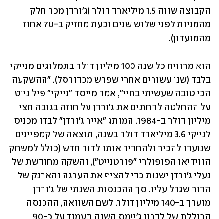
הקבוצה שווה 1.5 מיליארד דולר (ג'ורדן מכר חלק 
מהמניות לפני שלוש שנים וכעת מחזיק ב-70 אחוז 
מהמועדון).
הוא מרוויח כל שנה 100 מיליון דולר בתמלוגים מנייקי 
בלבד (שני עשורים אחרי שפרש מכדורסל). "ההשקעה 
הכי טובה שעשיתי בחיי", אמר מייסד "נייקי" פיל נייט 
על ההחלטה להחתים את ג'ורדן על חוזה בגובה חצי 
מיליון דולר ב-1984. המותג "אייר ג'ורדן" לבדו מכניס 
לנייקי 3.6 מיליארד דולר בשנה, תוצאה של קמפיינים 
שנועדו להכיר ולהחדיר אותו לדור חדש (כולל למשחק 
הווידיאו הפופולרי "פורטנייט"), והשקה מחודשת של 
נעלי ג'ורדן ישנות כדי להציף את הערגה והארנק של 
הדור שגדל עליו. סך ההכנסות השנתי של ג'ורדן 
מוערך ב-140 מיליון דולר. לשם השוואה, ההכנסה 
הכוללת של לברון ג'יימס השנה תעמוד על כ-90 