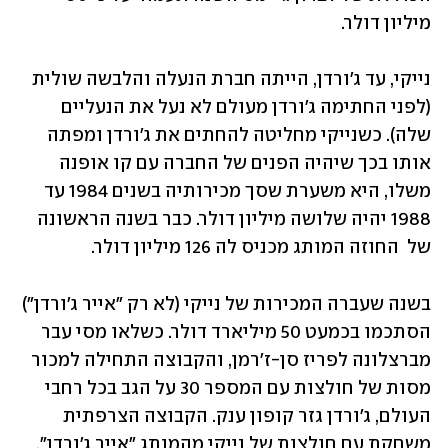
מיליון דולר.
נייקי, עד ג'ורדן, הייתה חברת הנעלה והלבשה שולית 
(לפני החתימה ג'ורדן מעולם לא נעל את הנעליים 
שלה). כשנייקי מחליטה להחתים את ג'ורדן ומפתה 
אותו בכך שיהיה הפנים של החברה עם קו אופנה 
משלו, היא משערת שסך מכירותיה בשנים 1984 עד 
1988 יהיה שלושה מיליון דולר. כבר בשנה הראשונה 
של  החוזה המותג מכניס לה 126 מיליון דולר.
בשנה שעברה המכירות של נייקי (לא רק "אייר ג'ורדן") 
הסתכמו בכמעט 50 מיליארד דולר. כשלאו מסי עבר 
מברצלונה לפריז סן-ז'רמן, והקבוצה התחילה למכור 
מסות של חולצות עם המספר 30 על הגב בכל רחבי 
העולם, ג'ורדן גזר קופון ענק. הקבוצה הצרפתית 
משחקת עם חולצות של נייקי מהמותג "אייר ג'ורדן". 