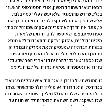
יותר. הוא שאף לעצמאות כלכלית אמיתית. הוא היה 
הספורטאי השחור הראשון, אולי הספורטאי הראשון 
בכלל, שדרש מהתאגיד שלא יעשה עליו כסף בלבד, 
אלא שיהפוך אותו לשותף חלקי ברווחים. ג'ורדן, אם 
כן, פתח את הדרך לאימפריות עסקים שמנוהלות בידי 
ספורטאים, צעד שאיפשר להם רווחים של מאות 
מיליוני דולרים, עיסוק בצדקה והתערבות ללא מורא 
בבעיות חברתיות שמעסיקות את אמריקה (גם מג'יק 
ג'ונסון הוא מולטי מיליונר, אבל הוא מינף את השם 
שלו כספורטאי כדי להרוויח הון אחרי הפרישה). בלי 
ג'ורדן, אין אימפריה עסקית כמו זו של לברון ג'יימס.
זו המורשת של ג'ורדן, שאגב היה איש עסקים רע מאוד 
בכדורסל: הוא הרוויח 94 מיליון דולר מהמשחק עצמו 
בכל הקריירה שלו, מהם 63 מיליון בשנתיים האחרונות 
שלו בשיקגו. לשם השוואה: לבאדי הילד יש חוזה על 