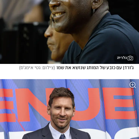
גלריה
ג'ורדן עם כובע של המותג שנושא את שמו
(
צילום: גטי אימג'ס
)