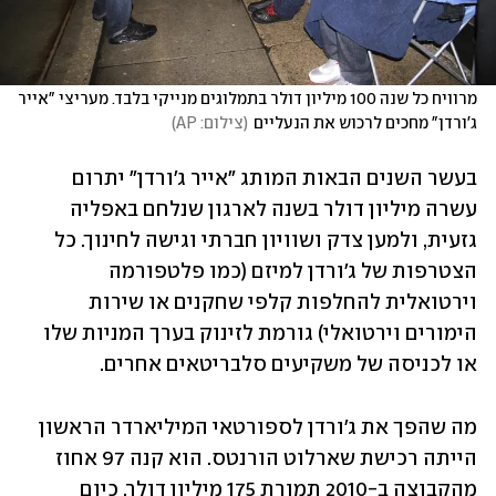
מרוויח כל שנה 100 מיליון דולר בתמלוגים מנייקי בלבד. מעריצי "אייר 
ג'ורדן" מחכים לרכוש את הנעליים
(
צילום: AP
)
בעשר השנים הבאות המותג "אייר ג'ורדן" יתרום 
עשרה מיליון דולר בשנה לארגון שנלחם באפליה 
גזעית, ולמען צדק ושוויון חברתי וגישה לחינוך. כל 
הצטרפות של ג'ורדן למיזם (כמו פלטפורמה 
וירטואלית להחלפות קלפי שחקנים או שירות 
הימורים וירטואלי) גורמת לזינוק בערך המניות שלו 
או לכניסה של משקיעים סלבריטאים אחרים.
מה שהפך את ג'ורדן לספורטאי המיליארדר הראשון 
הייתה רכישת שארלוט הורנטס. הוא קנה 97 אחוז 
מהקבוצה ב-2010 תמורת 175 מיליון דולר. כיום 