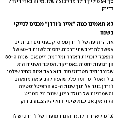
סך 94 מיליון דולר מהקבוצה שלו. מי זה באדי הילד? 
בדיוק.
לא תאמינו כמה "אייר ג'ורדן" מכניס לנייקי 
בשנה
את הרתיעה של ג'ורדן מעיסוק בעניינים חברתיים 
אפשר לתרץ בשתי דרכים. יחסית לשנות ה-60 של 
המאבק לזכויות האזרח ומלחמת וייטנאם, שנות ה-80 
הן רגועות יחסית באמריקה. הסיבה השנייה היא 
שג'ורדן היה סטודנט טוב. הוא ראה איזה מחיר שילמו 
ביל ראסל ומוחמד עלי, שהעזו להביע את מחאתם. 
ג'ורדן בוגר אל תוך שנות ה-80 הקפיטליסטיות 
והשמרניות של רונלד רייגן, שנות וול סטריט. 
הקוקאין. אם יבוא שינוי, הוא יהיה צבוע בירוק.
1.6 מיליארד דולר, זה הונו המוערך של ג'ורדן. יש לו 