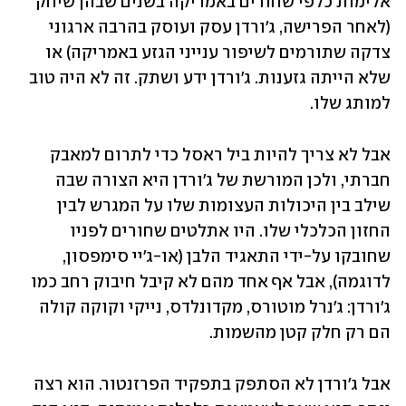
אלימות כלפי שחורים באמריקה בשנים שבהן שיחק 
(לאחר הפרישה, ג'ורדן עסק ועוסק בהרבה ארגוני 
צדקה שתורמים לשיפור ענייני הגזע באמריקה) או 
שלא הייתה גזענות. ג'ורדן ידע ושתק. זה לא היה טוב 
למותג שלו.
אבל לא צריך להיות ביל ראסל כדי לתרום למאבק 
חברתי, ולכן המורשת של ג'ורדן היא הצורה שבה 
שילב בין היכולות העצומות שלו על המגרש לבין 
החזון הכלכלי שלו. היו אתלטים שחורים לפניו 
שחובקו על-ידי התאגיד הלבן (או-ג'יי סימפסון, 
לדוגמה), אבל אף אחד מהם לא קיבל חיבוק רחב כמו 
ג'ורדן: ג'נרל מוטורס, מקדונלדס, נייקי וקוקה קולה 
הם רק חלק קטן מהשמות.
אבל ג'ורדן לא הסתפק בתפקיד הפרזנטור. הוא רצה 