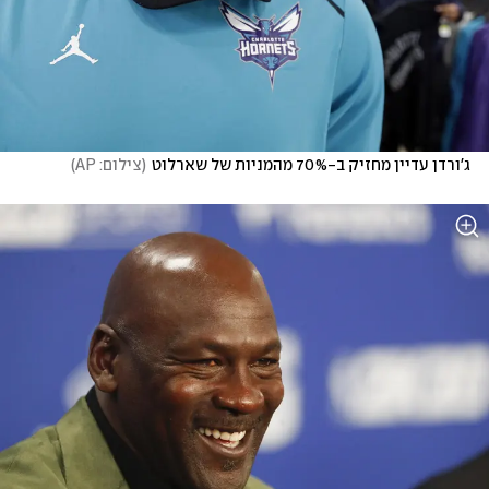
ג'ורדן עדיין מחזיק ב-70% מהמניות של שארלוט
(
צילום: AP
)