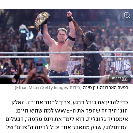
גלריה
בפעם האחרונה. ג'ון סינה
(
צילום: Ethan Miller/Getty Images
)
כדי להבין את גודל הרגע, צריך לחזור אחורה. האלק 
הוגן היה זה שהפך את ה-WWE למה שהיא היום: 
אימפריה גלובלית. הוא לימד את וינס מקמהן, הבעלים 
המיתולוגי, שרק מתאבק אחד יכול להיות ה"פנים" של 