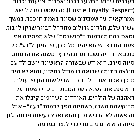
הערכים שהוא חרט על דגלו: נאמנות, צניעות וכבוד 
(Hustle, Loyalty, Respect). זה נשמע כמו קלישאה 
אמריקאית, עד שמבינים שסינה באמת חי ככה. במשך 
עשור שלם, חלקים גדולים מהקהל הבוגר שרקו לו בוז. 
נמאס להם מהדמות ה"מושלמת" שלא מפסידה אף 
פעם. הם רצו שהוא יהיה מלוכלך, שיהפוך ל"רע". כל 
כוכב אחר היה נשבר תחת הלחץ ומשנה את הדמות. 
סינה סירב. הוא ידע שבשורה הראשונה יושב ילד עם 
חולצה כתומה שרואה בו מודל לחיקוי, והוא לא היה 
מוכן לאכזב את הילד הזה בשביל שום הון שבעולם. 
הוא ספג את השנאה של המבוגרים כדי לשמור על 
האהבה של הילדים. האוהדים השרופים קיבלו את 
מבוקשתם השנה, כשסינה הפך לדמות "רעה" - אבל 
זה פשוט לא הרגיש נכון והוא נאלץ לעשות פרסה. ג'ון 
סינה הוא אדם טוב מדי כדי לנצח במרמה.