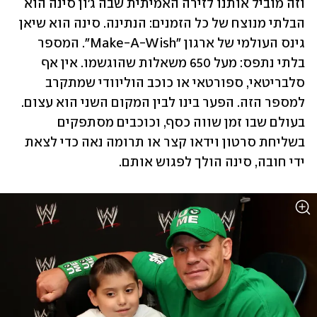
וזה מוביל אותנו לזירה האמיתית שבה ג'ון סינה הוא 
הבלתי מנוצח של כל הזמנים: הנתינה. סינה הוא שיאן 
גינס העולמי של ארגון "Make-A-Wish". המספר 
בלתי נתפס: מעל 650 משאלות שהוגשמו. אין אף 
סלבריטאי, ספורטאי או כוכב הוליוודי שמתקרב 
למספר הזה. הפער בינו לבין המקום השני הוא עצום. 
בעולם שבו זמן שווה כסף, וכוכבים מסתפקים 
בשליחת סרטון וידאו קצר או תרומה נאה כדי לצאת 
ידי חובה, סינה הולך לפגוש אותם.