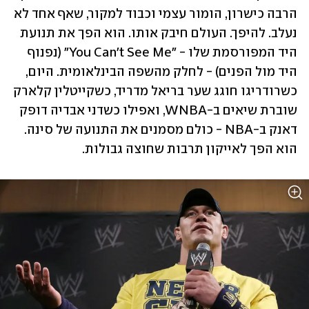
הרבה כישרון, הומור עצמי וכבוד למקור, שאף אחד לא 
נעלב. להיפך. העולם חיבק אותו. הוא הפך את תנועת 
היד המפורסמת שלו - "You Can't See Me" (נפנוף 
היד מול הפנים) - לחלק מהשפה הבינלאומית. היום, 
כשרודריגו חוגג שער בריאל מדריד, כשקייטלין קלארק 
שוברת שיאים ב-WNBA, ואפילו כשדני אבדיה דופק 
דאנק ב-NBA - כולם מסמנים את התנועה של סינה. 
הוא הפך לאייקון תרבות שחוצה גבולות.