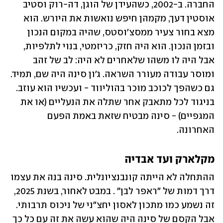
החברה. ב-2002, כשהעידן של הוגן, דה-רוק וסטיב 
אוסטין דעך, מקמהן חיפש נואשות את היורש. הוא 
מצא בחור צעיר ממסצ'וסטס, שהיה במקום הנכון 
ובזמן הנכון. הוא היה חזק, כריזמטי, בנוי לתלפיות, 
אבל היה לו משהו שלאחרים לא היה: לב של זהב 
ומוסר עבודה מעורר השראה. ג'ון סינה היה שם, תמיד. 
גם כשהפך לכוכב מוכר בהוליווד - ועכשיו הוא עוזב. 
בניגוד לכל מתאבק אחר שתלה את הנעליים (או את 
המגפיים) - סינה מבטיח שזאת באמת הפעם 
האחרונה.
מקלארק ועד אבדיה
ההתחלה לא הייתה קונבנציונלית. סינה בנה את עצמו 
דרך דמות של "ראפר לבן" . במבט לאחור, בשנת 2025, 
זה נשמע כמו מתכון לאסון יחצ"ני של ניכוס תרבותי. 
אבל הקסם של סינה היה שהוא עשה את זה עם כל כך 