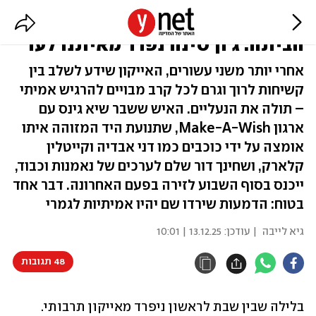
הלילה שבו גיבור הילדות יילך
הביתה: ג'ון סינה נפרד מאיתנו לעד
אחרי יותר משני עשורים, האייקון שידע לשלב בין
קשיחות לרוך וגרם לכל קרב מבויים להרגיש אמיתי
– תולה את הנעליים. האיש ששבר שיא גינס עם
ארגון Make-A-Wish, שתנועת היד המזוהה איתו
אומצה על ידי כוכבים כמו דני אבדיה וקייטלין
קלארק, ושחינך דור שלם לערכים של נאמנות וכבוד,
ייכנס בסוף השבוע לזירה בפעם האחרונה. דבר אחד
בטוח: הדמעות שירדו שם יהיו אמיתיות לגמרי
גיא לייבה
| עודכן:
13.12.25 | 10:01
48 תגובות
בלילה שבין שבת לראשון ניפרד מאייקון תרבותי. 