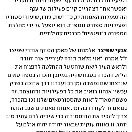
ולפעילות כדורסל וכדורעף בשעות היום, ובמקביל 
יאפשר אחר הצהריים קיום פעילות של ענף 
ההתעמלות האמנותית, כדורשת, ג'ודו, שיעורי סטודיו 
ופעילויות ספורט נוספות. הוא יופעל על ידי מחלקת 
הספורט ב"נפגשים" מרכזים קהילתיים.
אנקי שפיצר
, אלמנתו של מאמן הסיוף אנדרי שפיצר 
ז"ל, אמרה: "אני מלאת תודה לעיריית אור יהודה 
ולראש העיר ליאת שוחט על ההחלטה להנציח את 
הי"א. ההכרה בטבח שהיה במינכן והכרה בספורטאים 
שנרצחו שם נמשכה זמן רב ועברנו דרך ארוכה כשרק 
עכשיו אנחנו רואים את כל הפעילויות וההנצחה. זה 
משמח מאוד לראות שהספורטאים שלנו זכו בהכרה, 
גם אם זה לקח הרבה זמן. אנחנו מאמינים שגם הנוער 
צריך להכיר את ההיסטוריה כדי שיהיה להם עתיד טוב 
יותר. זו גאווה ענקית שבאור יהודה יהיה אולם על 