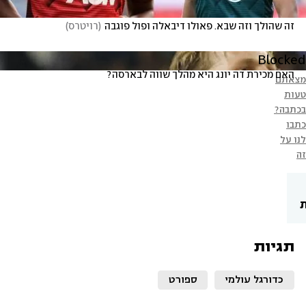
זה שהולך וזה שבא. פאולו דיבאלה ופול פוגבה
(
רויטרס
)
Blocked
האם מכירת דה יונג היא מהלך שווה לבארסה?
מצאתם
טעות
בכתבה?
כתבו
לנו על
זה
ת
תגיות
כדורגל עולמי
ספורט