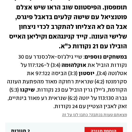
תומפסון. הפיסטונס שוב הראו שיש אצלם 
פוטנציאל עם שישה קלעים בדאבל פיגרס, 
אבל הם לא הצליחו להתקרב לכדי ניצחון 
שלישי העונה. קייד קנינגהאם וקיליאן האייס 
הובילו עם 21 נקודות כ”א. 
במשחקים נוספים
: שיי גילג’וס-אלכסנדר עם 30 
נקודות הוביל את 
אוקלהומה
 (3:4) ל-117:126 על 
אטלנטה (3:4), 
יוסטון
 (3:3) הביסה 97:122 את 
סקרמנטו (4:2) שנראית רחוקה מאוד מהפתעת העונה 
הקודמת, ג’יילן גרין הוביל עם 23 נקודות. 
שיקגו
 (5:3) 
גברה 113:130 על יוטה (6:2) שנראית רע מאוד בינתיים, 
זאק לאבין הצטיין עם 24 נקודות. 
מצאתם טעות בכתבה? כתבו לנו על זה
2 תגובות
הוספת תגובה