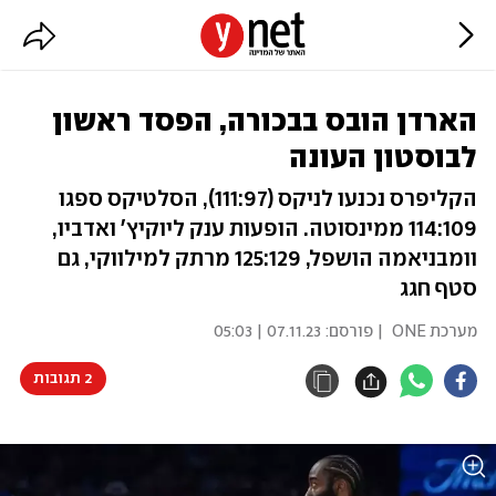
הארדן הובס בבכורה, הפסד ראשון
לבוסטון העונה
הקליפרס נכנעו לניקס (111:97), הסלטיקס ספגו
114:109 ממינסוטה. הופעות ענק ליוקיץ' ואדביו,
וומבניאמה הושפל, 125:129 מרתק למילווקי, גם
סטף חגג
מערכת ONE
| פורסם:
07.11.23 | 05:03
2 תגובות