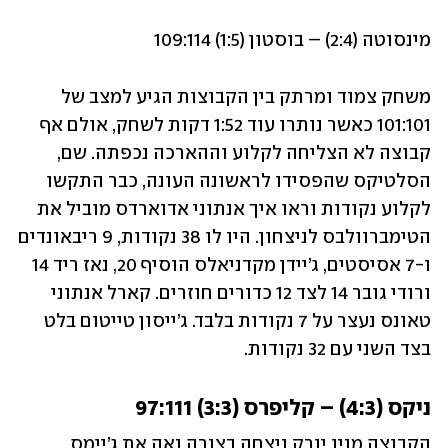
מינסוטה (2:4) – בוסטון (1:5) 109:114
משחק צמוד ומרתק בין הקבוצות הגיע למצב של 
101:101 כאשר נותרו עוד 1:52 דקות לשחק, אולם אף 
קבוצה לא הצליחה לקלוע וההארכה נכפתה. שם, 
הסלטיקס שהפסידו לראשונה העונה, כבר התקשו 
לקלוע נקודות וראו איך אנתוני אדוארדס מוביל את 
הטימברוולבס לניצחון. היו לו 38 נקודות, 9 ריבאונדים 
ו-7 אסיסטים, ג’יידן מקדניאלס הוסיף 20, נאז ריד 14 
ורודי גובר 14 לצד 12 כדורים חוזרים. קארל אנתוני 
טאונס נעצר על 7 נקודות בלבד. ג’ייסון טייטום בלט 
בצד השני עם 32 נקודות. 
ניקס (4:3) – קליפרס (3:3) 97:111
הקבוצה מניו יורק ניצחה בצורה נאה את ג’יימס 