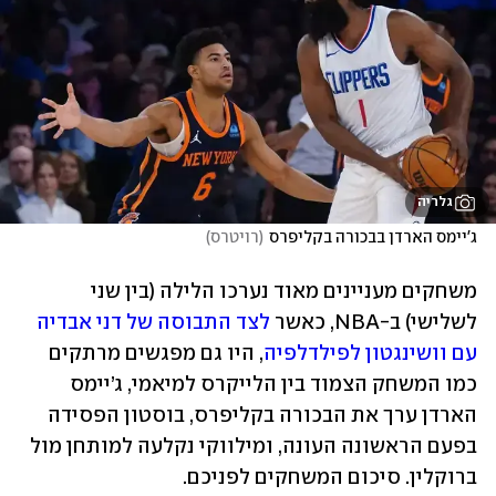
גלריה
ג'יימס הארדן בבכורה בקליפרס
(
רויטרס
)
משחקים מעניינים מאוד נערכו הלילה (בין שני 
לשלישי) ב-NBA, כאשר 
לצד התבוסה של דני אבדיה 
עם וושינגטון לפילדלפיה
, היו גם מפגשים מרתקים 
כמו המשחק הצמוד בין הלייקרס למיאמי, ג’יימס 
הארדן ערך את הבכורה בקליפרס, בוסטון הפסידה 
בפעם הראשונה העונה, ומילווקי נקלעה למותחן מול 
ברוקלין. סיכום המשחקים לפניכם. 