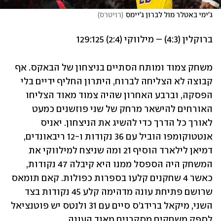
ג'ימי באטלר מול לברון ג'יימס
(
רויטרס
)
ברוקלין (4:3) – מילווקי (2:4) 129:125
משחק צמוד ומותח הסתיים בניצחון של הבאקס. אף 
קבוצה לא הצליחה לברוח, היתרון החליף ידיים בלי 
הפסקה, וברבע האחרון שהיה צמוד מאוד הצליחו 
האורחים להישאר מרחק של שני פוזשנים כמעט 
לאורך כל הדרך כדי להשיג את הניצחון. יאניס 
אנטטוקומפו הוביל עם 36 נקודות ו-12 ריבאונדים, 
דמיאן לילארד הוסיף 21 ומה שניצח למילווקי את 
המשחק היה הספסל ממנו היא קיבלה 47 נקודות, 
כאשר 4 שחקנים קלעו בספרות כפולות. קאם תומאס 
שרושם פתיחת עונה מדהימה קלע 45 נקודות בצד 
השני, מיקאל ברידג’ס סיים עם 31 ולנטס יש פוטנציאל 
לספק משחקים מסקרנים מאוד העונה. 