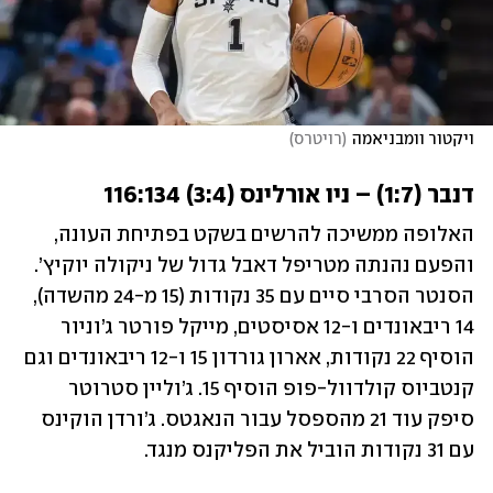
ויקטור וומבניאמה
(
רויטרס
)
דנבר (1:7) – ניו אורלינס (3:4) 116:134
האלופה ממשיכה להרשים בשקט בפתיחת העונה, 
והפעם נהנתה מטריפל דאבל גדול של ניקולה יוקיץ’. 
הסנטר הסרבי סיים עם 35 נקודות (15 מ-24 מהשדה), 
14 ריבאונדים ו-12 אסיסטים, מייקל פורטר ג’וניור 
הוסיף 22 נקודות, אארון גורדון 15 ו-12 ריבאונדים וגם 
קנטביוס קולדוול-פופ הוסיף 15. ג’וליין סטרוטר 
סיפק עוד 21 מהספסל עבור הנאגטס. ג’ורדן הוקינס 
עם 31 נקודות הוביל את הפליקנס מנגד. 