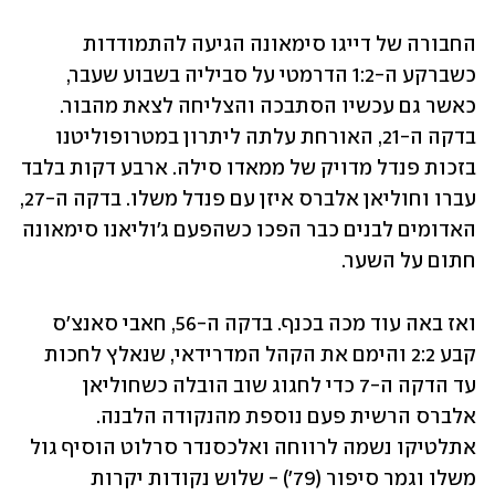
החבורה של דייגו סימאונה הגיעה להתמודדות 
כשברקע ה-1:2 הדרמטי על סביליה בשבוע שעבר, 
כאשר גם עכשיו הסתבכה והצליחה לצאת מהבור. 
בדקה ה-21, האורחת עלתה ליתרון במטרופוליטנו 
בזכות פנדל מדויק של ממאדו סילה. ארבע דקות בלבד 
עברו וחוליאן אלברס איזן עם פנדל משלו. בדקה ה-27, 
האדומים לבנים כבר הפכו כשהפעם ג'וליאנו סימאונה 
חתום על השער.
ואז באה עוד מכה בכנף. בדקה ה-56, חאבי סאנצ'ס 
קבע 2:2 והימם את הקהל המדרידאי, שנאלץ לחכות 
עד הדקה ה-7 כדי לחגוג שוב הובלה כשחוליאן 
אלברס הרשית פעם נוספת מהנקודה הלבנה. 
אתלטיקו נשמה לרווחה ואלכסנדר סרלוט הוסיף גול 
משלו וגמר סיפור (79') - שלוש נקודות יקרות 