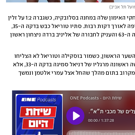
על תל אביב
)
הפועל תל אביב פתחה ברגל ימין את משחקי האימון שלה במחנה בסלובקיה, כשגברה 1:2 על זלין 
הצ׳כית בתום התמודדות שבה הייתה עדיפה לאורך דקות רבות. סתיו טוריאל כבש בדקה ה-35, 
ועמנואל בואטנג השלים את המהפך בדקה ה-63 והעניק לחבורה של אליניב ברדה ניצחון ראשון 
האדומים הגיעו למספר מצבים עוד לפני השער הראשון, כשמור בוסקילה וטוריאל לא הצליחו 
להכניע את השוער הצ׳כי. דווקא זלין כבשה ראשונה מרגליו של דניאל סמיגה בדקה ה-33, אלא 
שדקה וחצי בלבד לאחר מכן טוריאל איזן מקרוב בתום מהלך שהחל אצל עמרי אלטמן ונמשך 