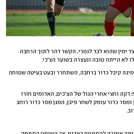
טוריאל קיבל כדור עומק נפלא בצד ימין שהוא לבד לגמרי, הקשר דהר לתוך הרחבה 
 לא הייתה טובה ונעצרה בשוער הצ׳כי.
 דניאל סמיגה קיבל כדור ברחבה, השתחרר ובעט בעיטה שטוחה 
דקה וחצי אחרי הגול של הצ׳כים, האדומים חזרו 
למשחק. עמרי אלטמן קיבל כדור בצד ימין ומסר כדור עומק לשחר פיבן, המגן מסר כדור רוחב 
ב.
כניסה חריפה בעמית למקין שהייתה אמורה להסתיים באדום, אך השופט הסתפק 