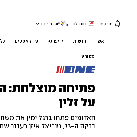
מבזקים
דווחו לנו
°
31
תל אביב
ראשי
חדשות
ידיעות+
פודקאסטים
כל
ספורט
על זלין
האדומים פתחו ברגל ימין את משחקי
בדקה ה-33, טוריאל איזן כעבור שתי דקות ובואטנג השלים מהפך בדקה ה-63