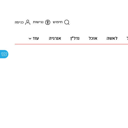
חיפוש
נגישות
כניסה
עוד
לאשה
אוכל
נדל"ן
אנרגיה