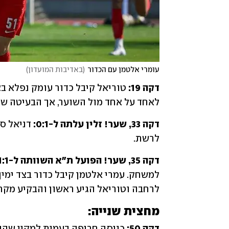
עומרי אלטמן עם הכדור
(
באדיבות המועדון
)
דקה 19: 
לאחד על אחד מול השוער, אך הבעיטה שלו
דקה 33, שער! זלין עלתה ל-0:1:
לרשת.
דקה 35, שער! הפועל ת״א השוותה ל-1:1: 
לרחבה וטוריאל הגיע ראשון והבקיע מקרו
מחצית שנייה:
דקה 50: 