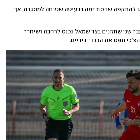
מצב ראשון גם לזלין. הצ׳כים יצאו להתקפה שהסתיימה בבעיטה שטוחה למסגרת, אך 
מור בוסקילה במהלך אישי יפה עבר שני שחקנים בצד שמאל, נכנס לרחבה ושיחרר 
צ׳כי תפס את הכדור בידיים.