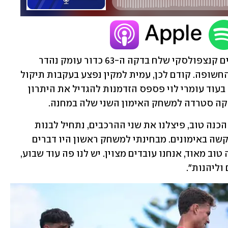
במחצית השנייה הגיע המהפך, כאשר אל ים קנצפולסקי שלח בדקה ה-63 כדור עומק נהדר 
לבואטנג, שעבר את השוער וגלגל לרשת החשופה. קודם לכן, עמית למקין נפצע בעקבות תיקול 
חריף ונאלץ לצאת זמן קצר לאחר שנכנס, בעוד עומרי לוי פספס הזדמנות להגדיל את היתרון 
קה סטרדה למשחק האימון השני שלה במחנה.
המאמן אליניב ברדה אמר בסיום: "משחק הכנה טוב, פיצלנו את שני ההרכבים, נתחיל לבנות 
לשחקנים את הכושר הגופני, הם עובדים קשה באימונים. מבחינתי למשחק ראשון היו דברים 
מעודדים". טל ארצ'ל הוסיף: "משחק הכנה טוב מאוד, אנחנו עובדים מצוין. יש לנו פה עוד שבוע, 
וליהנות".