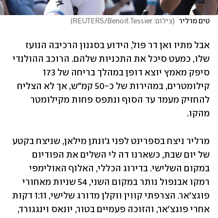
טים מרליר 
(
צילום: REUTERS/Benoit Tessier
)
אבל מתיו ואן דר פול, הידוע בסגנון הרכיבה הנועז 
שלו, כמעט סיכל את התכניות שלהם. הרוכב ההולנדי 
סיפק מאמץ יוצא דופן במהלך בריחה של 173 
קילומטרים, במהירות של כ-50 קמ"ש, אך לא הצליח 
להחזיק מעמד עד הסוף ונתפס פחות מקילומטר 
מהקו.
מרליר ניצח בספרינט לפני ג'ונתן מילאן, שניצח בקטע 
של יום שבת, כשארנו דה לי השלים את הפודיום 
במקום השלישי. בדירוג הכללי, האלוף האולימפי 
רמקו אבנפול נותר במקום השני, 54 שניות מאחורי 
פוגצ'אר. הצרפתי קווין ווקלן מדורג שלישי, 1:11 דקות 
אחרי פוגצ'אר, והזוכה פעמיים בטור, יונאס וינגגורד, 