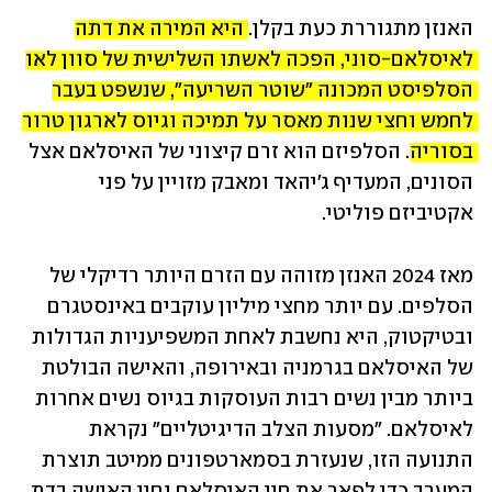
האנזן מתגוררת כעת בקלן. 
היא המירה את דתה 
לאיסלאם-סוני, הפכה לאשתו השלישית של סוון לאו 
הסלפיסט המכונה "שוטר השריעה", שנשפט בעבר 
לחמש וחצי שנות מאסר על תמיכה וגיוס לארגון טרור 
בסוריה.
 הסלפיזם הוא זרם קיצוני של האיסלאם אצל 
הסונים, המעדיף ג'יהאד ומאבק מזויין על פני 
אקטיביזם פוליטי. 
מאז 2024 האנזן מזוהה עם הזרם היותר רדיקלי של 
הסלפים. עם יותר מחצי מיליון עוקבים באינסטגרם 
ובטיקטוק, היא נחשבת לאחת המשפיעניות הגדולות 
של האיסלאם בגרמניה ובאירופה, והאישה הבולטת 
ביותר מבין נשים רבות העוסקות בגיוס נשים אחרות 
לאיסלאם. "מסעות הצלב הדיגיטליים" נקראת 
התנועה הזו, שנעזרת בסמארטפונים ממיטב תוצרת 
המערב כדי לפאר את חיי האיסלאם וחיי האישה בדת, 