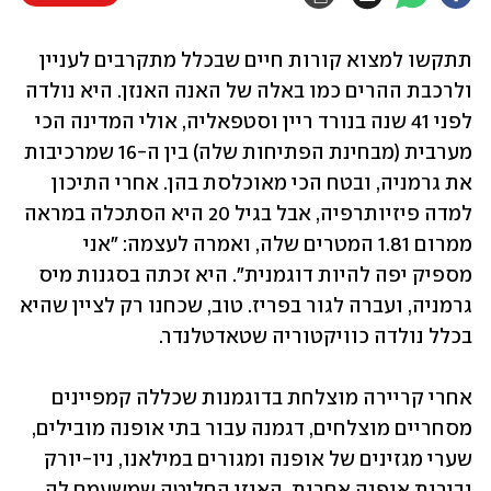
תתקשו למצוא קורות חיים שבכלל מתקרבים לעניין 
ולרכבת ההרים כמו באלה של האנה האנזן. היא נולדה 
לפני 41 שנה בנורד ריין וסטפאליה, אולי המדינה הכי 
מערבית (מבחינת הפתיחות שלה) בין ה-16 שמרכיבות 
את גרמניה, ובטח הכי מאוכלסת בהן. אחרי התיכון 
למדה פיזיותרפיה, אבל בגיל 20 היא הסתכלה במראה 
ממרום 1.81 המטרים שלה, ואמרה לעצמה: "אני 
מספיק יפה להיות דוגמנית". היא זכתה בסגנות מיס 
גרמניה, ועברה לגור בפריז. טוב, שכחנו רק לציין שהיא 
בכלל נולדה כוויקטוריה שטאדטלנדר.
אחרי קריירה מוצלחת בדוגמנות שכללה קמפיינים 
מסחריים מוצלחים, דגמנה עבור בתי אופנה מובילים, 
שערי מגזינים של אופנה ומגורים במילאנו, ניו-יורק 
ובירות אופנה אחרות, האנזן החליטה שמשעמם לה 