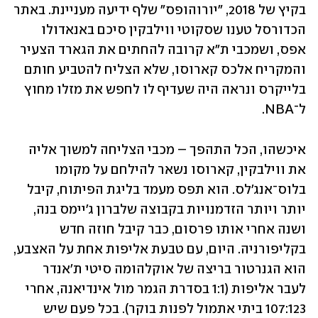
בקיץ של 2018, "יורוהופס" שלף ידיעה מעניינת. באתר 
הכדורסל טענו שסקוטי ווילבקין סיכם באנאדולו 
אפס, ושמכבי ת"א קרובה להחתים את הגארד הצעיר 
והמקריח אלכס קארוסו, שלא הצליח להטביע חותם 
בלייקרס ונראה היה שעדיף לו לחפש את מזלו מחוץ 
ל־NBA.
איכשהו, הכל התהפך – מכבי הצליחה למשוך אליה 
את ווילבקין, קארוסו נשאר להילחם על מקומו 
בלוס־אנג'לס. הוא תפס מעמד בליגת הפיתוח, קיבל 
יותר ויותר הזדמנויות בקבוצה שלברון ג'יימס בנה, 
ושנה אחרי אותו פרסום, כבר קיבל חוזה חדש 
בקליפורניה. היום, עם טבעת אליפות אחת על האצבע, 
הוא הגנרטור בריצה של אוקלהומה סיטי ת'אנדר 
לעבר אליפות (1:1 בסדרת הגמר מול אינדיאנה, אחרי 
107:123 ביתי אתמול לפנות בוקר). בכל פעם שיש 