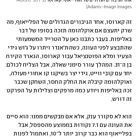
אחד הגיבורים הגדולים של הפלייאוף. קארוסו
(
צילום: Alonzo 
)
Adams-Imagn Images
זה קארוסו, אחד הגיבורים הגדולים של הפלייאוף, מה 
שרק יתעצם אם אוקלהומה תזכה בסופו של דבר 
באליפות. בעבר כתבנו כאן על הטרייד המשמעותי 
שהתבצע לפני העונה, כשהת'אנדר ויתרו על ג'וש גידי 
הצעיר ומלא הפוטנציאל עבור קארוסו, הגארד הקירח 
בן ה־31. המהלך עורר סימני שאלה, אבל הצליח לכולם: 
יחד עם קובי ווייט, גידי יצר בשיקגו קו אחורי מעולה, 
ואוקלהומה קיבלה את החלק החסר, השחקן שכבר 
זכה באליפות ויודע כמה מרפקים וצלילות על הפרקט 
זה דורש.
הוא לא סקורר ענק, אלא אם מבקשים ממנו: הוא סיים 
את העונה עם 7.1 נקודות בממוצע מהספסל, אבל 
בפלייאוף הוא כבר קרוב יותר ל־10, ואתמול לפנות 