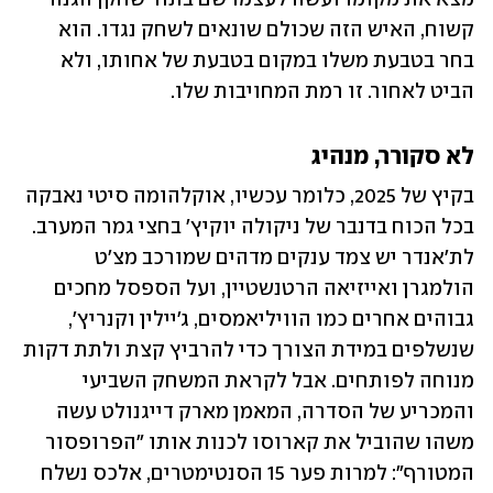
קשוח, האיש הזה שכולם שונאים לשחק נגדו. הוא 
בחר בטבעת משלו במקום בטבעת של אחותו, ולא 
הביט לאחור. זו רמת המחויבות שלו.
לא סקורר, מנהיג
בקיץ של 2025, כלומר עכשיו, אוקלהומה סיטי נאבקה 
בכל הכוח בדנבר של ניקולה יוקיץ' בחצי גמר המערב. 
לת'אנדר יש צמד ענקים מדהים שמורכב מצ'ט 
הולמגרן ואייזיאה הרטנשטיין, ועל הספסל מחכים 
גבוהים אחרים כמו הוויליאמסים, ג'יילין וקנריץ', 
שנשלפים במידת הצורך כדי להרביץ קצת ולתת דקות 
מנוחה לפותחים. אבל לקראת המשחק השביעי 
והמכריע של הסדרה, המאמן מארק דייגנולט עשה 
משהו שהוביל את קארוסו לכנות אותו "הפרופסור 
המטורף": למרות פער 15 הסנטימטרים, אלכס נשלח 