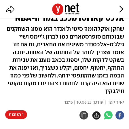
הוא כמעט חתם במכבי ת"א. עכשיו
אלכס קארוסו מככב בגמר ה-NBA
שחקן אוקלהומה סיטי ת'אנדר הוא מסוג השחקנים
שבזכותם סופרסטארים כמו לברון ג'יימס ושיי
גילג'ס-אלכסנדר משיגים את התארים, גם אם זה
אומר שצריך לוותר על החתונה של האחות. יחכה
בשקט לדקות שלו, יספוג בכאב מענג את עבירות
התוקף, יחטוף, יחסום, יקלע כשצריך, ואז יפנה את
הבמה בזמן שהקונפטי ירחף. ולחשוב שלפני כמה
שנים הוא היה קרוב לחתום בצהובים במקום סקוטי
ווילבקין
יאיר קטן
| עודכן:
10.06.25 | 12:15
1 תגובות