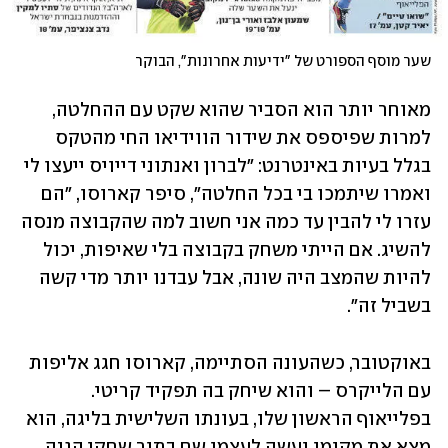
שער מוסף הספורט של "ידיעות אחרונות", הבוקר
מאוחר יותר הוא הסביר שהוא שקט עם ההחלטה, 
למרות שפיספס את שידור הווידיאו החי מהטקס 
בגלל בעיות באינטרנט: "לברון ואנתוני דייויס ייעצו לי 
ואמרו שיתמכו בי בכל החלטה", סיפר קארוסו, "הם 
עזרו לי להבין עד כמה אני חשוב למה שהקבוצה מנסה 
להשיג. אם הייתי משחק בקבוצה בלי שאיפות, יכול 
להיות שהמצב היה שונה, אבל עבדנו יותר מדי קשה 
בשביל זה".
באוקטובר, כשהעונה הסתיימה, קארוסו חגג אליפות 
עם הלייקרס – והוא שיחק בה תפקיד קריטי. 
בפלייאוף הראשון שלו, בעונתו השלישית בליגה, הוא 
מצא את מקומו ועשה לעצמו שם בתור שחקן הגנה 