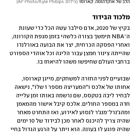
הלב של אוקלהומה. קארוסו
(
צילום: AP Photo/Kyle Phillips
)
מלכוד הבידוד
בקיץ של 2020, אדם סילבר עשה הכל כדי שעונת 
ה־NBA תימשך בצורה כלשהי בזמן מגפת הקורונה, 
ואחרי הפסקה הכרחית, יצר את הבועה באורלנדו 
שהייתה צינור חמצן עבור הליגה וכל אוהדי הספורט 
ברחבי העולם שחיפשו משהו להיאחז בו.
שבועיים לפני החזרה למשחקים, מייגן קארוסו, 
אחותו של אלכס ו"המעריצה מספר 1 שלו", נישאה 
לבחיר ליבה בטקסס, שם נרשמה באותו זמן עלייה 
חדה במספר החולים. אלכס קיבל אישור מהמאמן 
ומהג'נרל־מנג'ר לנסוע לאירוע, ואז התחרט מאחר 
שהיה צריך להיכנס לאחר מכן לבידוד של 10 ימים 
שהיה פוגע לו בעונה. הוא ויתר על הרגע הגדול בחיי 