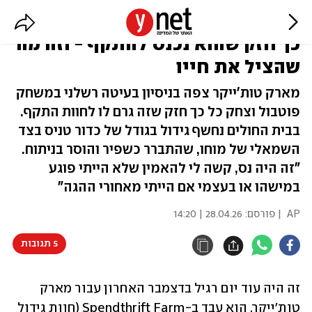
החמצת הבעיטה גרמה לו לצחוק כל
כך חזק שהוא נכנס להתקף - וזה מה
שהציל את חייו
מארק טות'ייקר צפה בניסיון בעיטה רשלני במשחק
פוטבול וצחק כל כך חזק שזה גרם לו לחוות התקף.
בבית החולים נחשף גידול בגודל של כדור טניס בצד
השמאלי של מוחו, שהתברר כשפיר והוסר בניתוח.
"זה היה נס, קשה לי להאמין שלא הייתי פוגע
במישהו או בעצמי אם הייתי מאחורי ההגה"
AP
| פורסם:
28.04.26 | 14:20
5 תגובות
זה היה עוד יום רגיל בדצמבר האחרון עבור מארק 
טות'ייקר. הוא עבד ב-Spendthrift Farm (חוות גידול 