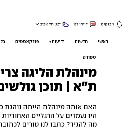
מבזקים
דווחו לנו
°
32
תל אביב
ראשי
חדשות
ידיעות+
פודקאסטים
כלכ
ספורט
מינהלת הליגה צרי
ת"א | תוכן גולשים
האם אותה מינהלת הייתה נוהגת כך
היו נעמדים על הרגליים האחוריות 
מה להגיד? כתבו לנו טורים לכתובת: ck@ynet.co.il