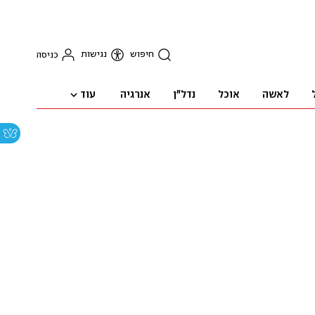
חיפוש
נגישות
כניסה
עוד
לאשה
אוכל
נדל"ן
אנרגיה