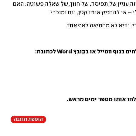
וזה כבר לא רק עניין של הפועל תל אביב. זה עניין של תפיסה. של חזון. של שאלה פשוטה: האם 
– או להחזיק אותו קטן, נוח ומוכר?
. והיא לא מחמיאה לאף אחד.
איך זה עובד? פשוט מאוד: כותבים ושולחים בגוף המייל או בקובץ Word לכתובת: 
חו אותו מספר ימים מראש.
הוספת תגובה