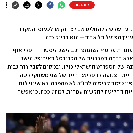
2 תגובות
יש רגעים שבהם המציאות כל כך מקוממת, עד שקשה להחליט אם לצחוק או לכעוס. המקרה 
יין הפועל תל אביב – הוא בדיוק כזה.
הנה קבוצה ישראלית, הפועל תל אביב, שעומדת על סף השתתפות בהישג היסטורי – פלייאוף 
ביורוליג. לא ביורוקאפ, לא במפעל שולי, אלא בבמה המרכזית של הכדורסל האירופי. הישג 
שמרים את קרנה של כל הליגה, של כל הענף, של הספורט הישראלי כולו. ובמקום לקבל רוח גבית 
– היא מקבלת רגליים מקופלות. הבקשה הייתה צנועה להפליא: דחייה של שני משחקי ליגה 
צפופים, שמתקיימים יום אחרי יום, רגע לפני טיסה קריטית לחו"ל. לא מהפכה, לא שינוי לוח 
ליגה החליטה להקשיח עמדות. למה? ככה. כי אפשר.