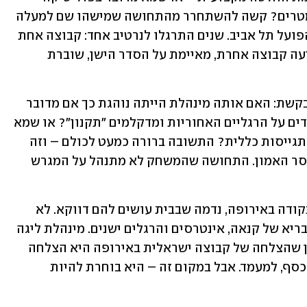
קטנה, צרת אופקים, כזו שמריחה מקילומטרים? קשה להשתחרר מהתחושה שמישהו שם למעלה 
פשוט לא מסוגל לעכל את ההצלחה של הפועל תל אביב. שנים התרגלו לנרטיב אחד: קבוצה אחת 
דומיננטית, כל היתר ניצבים. ופתאום, מגיעה קבוצה אחרת, מאיימת על הסדר הישן, שוברת 
ואי אפשר שלא לשאול את השאלה המתבקשת: האם אותה מינהלת הייתה נוהגת כך אם מדובר 
היה במכבי תל אביב? האם גם אז היו נעמדים על הרגליים האחוריות ומדקלמים "תקנון"? או שמא 
היינו עדים לגמישות יצירתית, להבנה, להתגייסות כללית? התשובה ברורה כמעט לכולם – וזה 
אולי הדבר החמור ביותר בסיפור הזה. חוסר האמון. התחושה שהמשחק לא מתנהל על המגרש 
ובזמן שבהפועל תל אביב נלחמים על כל נקודה באירופה, נדמה שבבית עושים להם דווקא. לא 
מתוך שיקול ענייני, אלא מתוך שילוב לא בריא של קנאה, אינטרסים והרגלים ישנים. מינהלת ליגה 
אמורה לראות את התמונה הרחבה. להבין שהצלחה של קבוצה ישראלית באירופה היא הצלחה 
של כולם. שהיא מנוף לשיפור, לחשיפה, לכסף, למעמד. אבל במקום זה – היא בוחרת להיות 