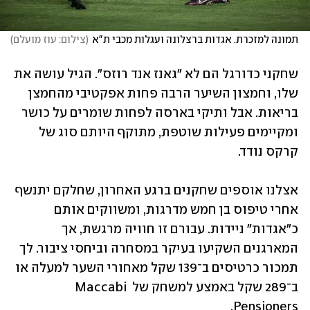
תמונה למזכרת. אגדות ברצלונה ועגלות מכבי ת"א
(
צילום: עוז מועלם
)
שחקני כדורגל הם לא "גאנז אנד רוזס". הגיל עושה את 
שלו, וחמצון השיער הרבה פחות אפקטיבי מהחמצן 
בריאות. אבל ותיקי בארסה לפחות שומרים על כושר 
ומקיימים פעילות שוטפת, מתוקף היותם סוג של 
קרקס נודד. 
אצלנו אוספים שחקנים ברגע האחרון, שחלקם יתנשף 
אחרי טיפוס בן חמש מדרגות, ומשווקים אותם 
כ"אגדות" ניידות. עבורם זו חוויה מרגשת, אך 
המארגנים השקיעו בעיקר במסחרה וביחסי ציבור. לך 
תמכור כרטיסים ב־139 שקל מאחורי השער למעלה או 
ב־289 שקל באמצע למשחק של Maccabi 
Pensioners. 