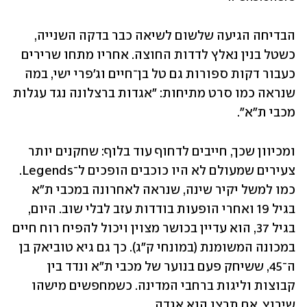
הבדיחה הגיעה שלשום לשיאה כבר בדקה השנייה, 
כשטל בנין נאלץ לדדות החוצה. אחריו מתחו שרירים 
כעבור דקות ספורות גם טל בן־חיים וג'פרי ישי, במה 
שנראה כמו סרט מתיחות: "אגדות ברצלונה נגד עגלות 
מכבי ת"א".
ומכיוון שכך, חייבים לדחוף עוד בלוף: שחקנים יותר 
צעירים שמעולם לא היו כוכבים הופכים ל־Legends. 
כמו למשל יקיר שינה, שנראה לאחרונה במכבי ת"א 
בגיל 19 ואחרי הופעות בודדות עזב לבלי שוב. היום, 
בגיל 37, הוא עדיין בכושר מצוין ויכול להפיח רוח חיים 
במכונה המשומנת (במונחי ק"ג). כך גם גיא טוביאק בן 
ה־45, ששיחק פעם בנוער של מכבי ת"א ונדד בין 
קבוצות וליגות ברחבי המדינה. כשמחפשים מישהו 
שירוץ, אם תרצו הוא אגדה. 