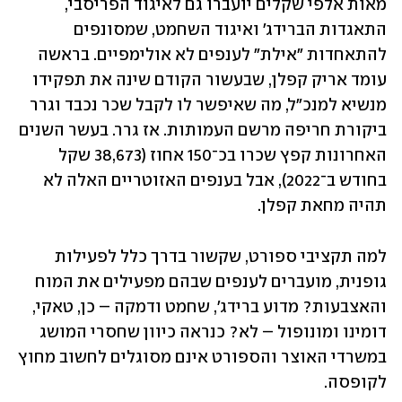
מאות אלפי שקלים יועברו גם לאיגוד הפריסבי, 
התאגדות הברידג' ואיגוד השחמט, שמסונפים 
להתאחדות "אילת" לענפים לא אולימפיים. בראשה 
עומד אריק קפלן, שבעשור הקודם שינה את תפקידו 
מנשיא למנכ"ל, מה שאיפשר לו לקבל שכר נכבד וגרר 
ביקורת חריפה מרשם העמותות. אז גרר. בעשר השנים 
האחרונות קפץ שכרו בכ־150 אחוז (38,673 שקל 
בחודש ב־2022), אבל בענפים האזוטריים האלה לא 
תהיה מחאת קפלן. 
למה תקציבי ספורט, שקשור בדרך כלל לפעילות 
גופנית, מועברים לענפים שבהם מפעילים את המוח 
והאצבעות? מדוע ברידג', שחמט ודמקה – כן, טאקי, 
דומינו ומונופול – לא? כנראה כיוון שחסרי המושג 
במשרדי האוצר והספורט אינם מסוגלים לחשוב מחוץ 
לקופסה.