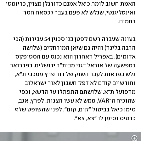
האמת חשוב לומר. כיאל אמנם כדורגלן מצוין, כריזמטי 
ואינטליגנטי, שגלש לא פעם בעבר לכסאח חסר 
רחמים.
בעונה שעברה רשם קפטן בני סכנין 54 עבירות (הכי 
הרבה בליגה) והיה גם שיאן המורחקים (שלושה 
אדומים). באפריל האחרון הוא נכנס עם הסטופקס 
במפשעה של אוראל דגני מבית"ר ירושלים. בפברואר 
גלש בפראות לעבר השוק של דור פרץ ממכבי ת"א, 
וחודשיים קודם לא דפק חשבון לאור ישראלוב 
מהפועל ת"א. שלושתם התפתלו על הדשא, וכפי 
שהוכיח ה־VAR, ממש לא עשו הצגות. לפרץ, אגב, 
סימן כיאל בביטול "קום, קום", לפני שהשופט שלף 
כרטיס וסימן לו "צא, צא".