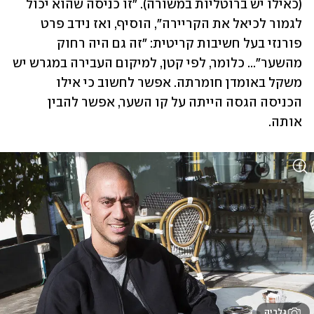
(כאילו יש ברוטליות במשורה). "זו כניסה שהוא יכול 
לגמור לכיאל את הקריירה", הוסיף, ואז נידב פרט 
פורנזי בעל חשיבות קריטית: "זה גם היה רחוק 
מהשער"... כלומר, לפי קטן, למיקום העבירה במגרש יש 
משקל באומדן חומרתה. אפשר לחשוב כי אילו 
הכניסה הגסה הייתה על קו השער, אפשר להבין 
אותה. 
גלריה