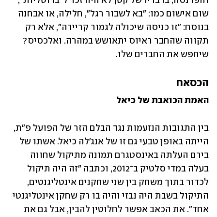
והפרנסה, בדבריו של קטן לא היה זכר ל"ברוטליות", 
שום אישום כמו: "בא לשבור רגל", חלילה, או אבחנה 
בנוסח: "זו כניסה שיכולה לגמור קריירה", אלא רק 
תקווה שהחבר ראיוס יתאושש במהרה. ואלכסיס? 
שיחפש את החברים שלו.  
הכסאח
האמת הכואבת של כיאל
בין התגובות הנזעמות נגד הבלם הזר של הפועל פ"ת, 
הייתה באופן טבעי גם זו של אנג'לה כיאל. אשתו של 
בירם העלתה באינסטגרם תמונה מתיקול שחווה 
בעלה במדי סלטיק ב־2012, וכתבה "זה היה תיקול 
לכדור בתוך משחק בין שני שחקנים אינטליגנטים, 
התיקול בשבת היה נבזי והיה בו רק שחקן אינטליגנטי 
אחד". את הכאב אפשר לחלוטין להבין, אבל גם את 