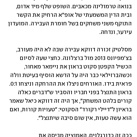
בנואה טרמולינה מכאבים. השופט שלף מיד אדום, 
ובית הדין המשמעתי של אופ"א הרחיק את הקשר 
התוקף משני משחקים בשל חומרת העבירה. המועדון 
עירער, ונדחה.
מסלטיק זכורה דווקא עבירה שבה לא היה מעורב, 
בצ'מפיונס 2013 מול ברצלונה. כחצי שעה לסיום 
הכשיל הקפטן סקוט בראון את ניימאר מאחור, 
וכשהברזילאי כבר היה על הדשא הוסיף בעיטת וולה 
פראית בידו. האורחים ניצלו את ההרחקה וניצחו 0:1. 
בראון התנצל בפני חבריו והסביר ש"דברים כאלה 
קורים בלהט המשחק", אך היה זה דווקא כיאל שאמר 
בראיון ל"דיילי רקורד" הסקוטי: "טעויות קורות, ואם 
הוא עשה טעות, אין שום סיבה שיתנצל".
ככה זה כדורגלנים, האמוציה מביסה את 