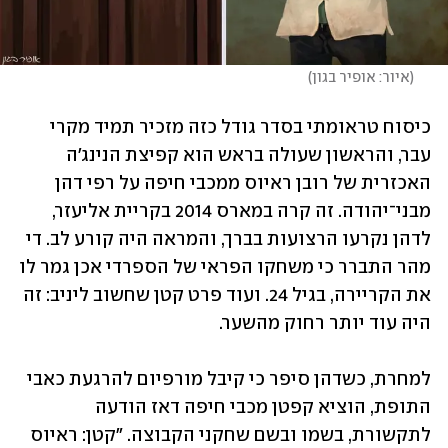
(
איור: אופיר בגון
)
כיסוח טראומתי בסדר גודל כזה מזכיר תמיד מקרי 
עבר, והראשון שעולה בראש הוא קפיצת הנינג'ה 
האכזרית של רובן ראיוס ממכבי חיפה על רפי דהן 
מבני־יהודה. זה קרה במארס 2014 בקריית אליעזר, 
לדהן נקרעו הרצועות בברך, והמראה היה קורע לב. די 
מהר התברר כי משחקו הפראי של הספרדי אכן גמר לו 
את הקריירה, בגיל 24. ועוד פרט קטן שחשוב ליניב: זה 
היה עוד יותר רחוק מהשער. 
למחרת, כשדהן סיפר כי קיבל מורפיום להרגעת כאבי 
התופת, הוציא קפטן מכבי חיפה דאז הודעה 
לתקשורת, בשמו ובשם שחקני הקבוצה. "קטן: ראיוס 