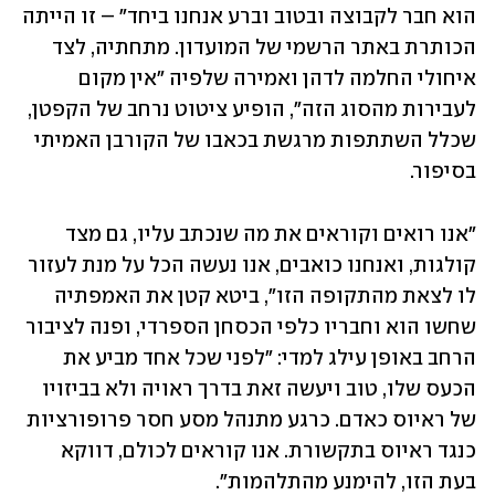
הוא חבר לקבוצה ובטוב וברע אנחנו ביחד" – זו הייתה 
הכותרת באתר הרשמי של המועדון. מתחתיה, לצד 
איחולי החלמה לדהן ואמירה שלפיה "אין מקום 
לעבירות מהסוג הזה", הופיע ציטוט נרחב של הקפטן, 
שכלל השתתפות מרגשת בכאבו של הקורבן האמיתי 
בסיפור.
"אנו רואים וקוראים את מה שנכתב עליו, גם מצד 
קולגות, ואנחנו כואבים, אנו נעשה הכל על מנת לעזור 
לו לצאת מהתקופה הזו", ביטא קטן את האמפתיה 
שחשו הוא וחבריו כלפי הכסחן הספרדי, ופנה לציבור 
הרחב באופן עילג למדי: "לפני שכל אחד מביע את 
הכעס שלו, טוב ויעשה זאת בדרך ראויה ולא בביזויו 
של ראיוס כאדם. כרגע מתנהל מסע חסר פרופורציות 
כנגד ראיוס בתקשורת. אנו קוראים לכולם, דווקא 
בעת הזו, להימנע מהתלהמות".