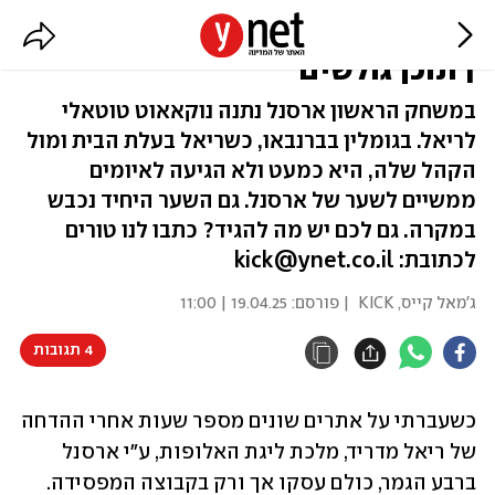
למה לא נותנים את הכבוד לארסנל?
| תוכן גולשים
במשחק הראשון ארסנל נתנה נוקאאוט טוטאלי
לריאל. בגומלין בברנבאו, כשריאל בעלת הבית ומול
הקהל שלה, היא כמעט ולא הגיעה לאיומים
ממשיים לשער של ארסנל. גם השער היחיד נכבש
במקרה. גם לכם יש מה להגיד? כתבו לנו טורים
לכתובת: kick@ynet.co.il
ג'מאל קייס, KICK
| פורסם:
19.04.25 | 11:00
4 תגובות
כשעברתי על אתרים שונים מספר שעות אחרי ההדחה 
של ריאל מדריד, מלכת ליגת האלופות, ע"י ארסנל 
ברבע הגמר, כולם עסקו אך ורק בקבוצה המפסידה. 