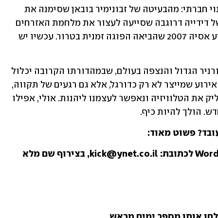
כדורגל הוכיח שוב ושוב שיש לו כוח לשינוי חברתי: מהבעיטה של זבונימיר בובאן שסימנה את 
הדרך לעצמאות קרואטיה, דרך קריאתו של דידייה דרוגבה שסייעה לעצור את מלחמת האזרחים 
בחוף השנהב, ועד זכייתה של עיראק בגביע אסיה 2007 שהביאה הפוגה זמנית בטרור. עכשיו יש 
אין אירוע מתאים יותר מהמונדיאל – הטורניר הגדול והנצפה בעולם, שבמהדורתו הקרובה יכלול 
48 נבחרות, הגדול ביותר שנערך אי פעם. אירוע שמייצר לא רק כדורגל, אלא גם רגעים של תקווה, 
אנושיות וחיבור. אז נתרווח על הספה, נדליק את הטלוויזיה ונאפשר לעצמנו ליהנות. אולי, אפילו 
. הולך להיות כיף.
ובד? פשוט מאוד:
חו אותו מספר ימים מראש