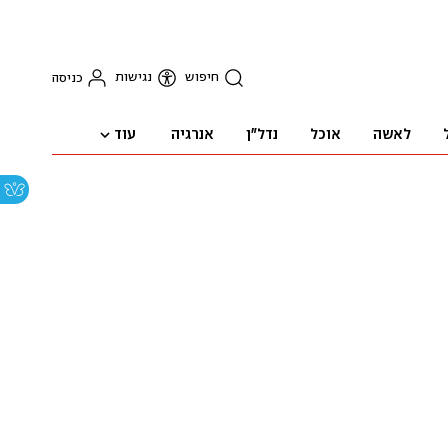
חיפוש
נגישות
כניסה
עוד
לאשה
אוכל
נדל"ן
אנרגיה