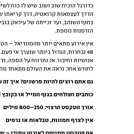
הזדמנות נוספת.
לחודש אחד, נראה את העולם מתאחד מחדש
גם אתם רוצים להיות פרשנים? איך זה ע
כותבים ושולחים בגוף המייל או בקובץ Word לכתובת: kick@ynet.co.il, בצירוף שם מלא
אורך הטקסט הרצוי: 250–800 מילים
אין לצרף תמונות, טבלאות או גרפים
אם הטקסט מתייחס לאירוע עתידי – של