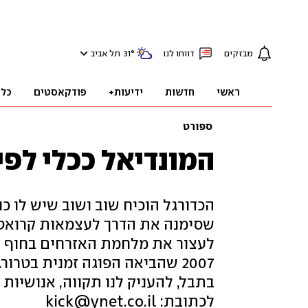
מבזקים
דווחו לנו
°
31
תל אביב
ראשי
חדשות
ידיעות+
פודקאסטים
כלכ
ספורט
המונדיאל ככלי לפי
הכדורגל הוכיח שוב ושוב שיש לו כו
שסימנה את הדרך לעצמאות קרואטיה
לעצור את מלחמת האזרחים בחוף הש
2007 שהביאה הפוגה זמנית בטרו
בתבל, להעניק לנו תקווה, אנושיות ו
לכתובת: kick@ynet.co.il