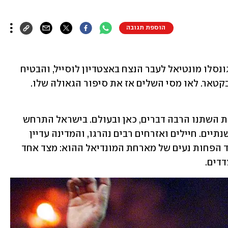
הוספת תגובה
לפני קצת פחות משלוש שנים וחצי בעט גונסלו מונטיאל לעבר הנצח באצטדיון לוסייל, והבטיח 
לארגנטינה את הזכייה במונדיאל 2022 שבקטאר. לאו מסי השלים אז את סיפור הגאולה שלו. 
מאז אותו גמר דרמטי בין ארגנטינה לצרפת השתנו הרבה דברים, כאן ובעולם. בישראל התרחש 
טבח 7.10 ופרצה מלחמה קשה שנמשכה שנתיים. חיילים ואזרחים רבים נהרגו, והמדינה עדיין 
מלקקת את פצעיה. במקביל נחשף גם הצד הפחות נעים של מארחת המונדיאל ההוא: מצד אחד 
דדים.