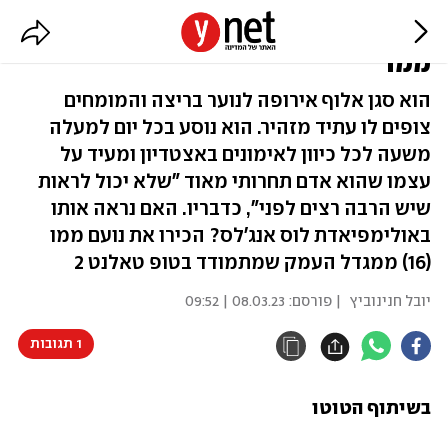
בדרך לטופ טאלנט: תכירו את נועם
ממו
הוא סגן אלוף אירופה לנוער בריצה והמומחים
צופים לו עתיד מזהיר. הוא נוסע בכל יום למעלה
משעה לכל כיוון לאימונים באצטדיון ומעיד על
עצמו שהוא אדם תחרותי מאוד "שלא יכול לראות
שיש הרבה רצים לפני", כדבריו. האם נראה אותו
באולימפיאדת לוס אנג'לס? הכירו את נועם ממו
(16) ממגדל העמק שמתמודד בטופ טאלנט 2
יובל חנינוביץ
| פורסם:
08.03.23 | 09:52
1 תגובות
בשיתוף הטוטו