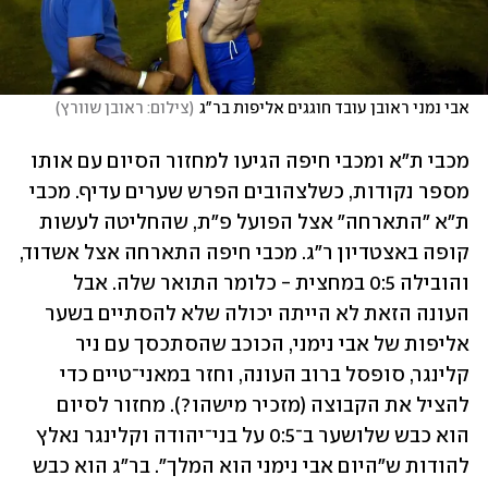
אבי נמני ראובן עובד חוגגים אליפות בר"ג
(
צילום: ראובן שוורץ
)
מכבי ת"א ומכבי חיפה הגיעו למחזור הסיום עם אותו 
מספר נקודות, כשלצהובים הפרש שערים עדיף. מכבי 
ת"א "התארחה" אצל הפועל פ"ת, שהחליטה לעשות 
קופה באצטדיון ר"ג. מכבי חיפה התארחה אצל אשדוד, 
והובילה 0:5 במחצית - כלומר התואר שלה. אבל 
העונה הזאת לא הייתה יכולה שלא להסתיים בשער 
אליפות של אבי נימני, הכוכב שהסתכסך עם ניר 
קלינגר, סופסל ברוב העונה, וחזר במאני־טיים כדי 
להציל את הקבוצה (מזכיר מישהו?). מחזור לסיום 
הוא כבש שלושער ב־0:5 על בני־יהודה וקלינגר נאלץ 
להודות ש"היום אבי נימני הוא המלך". בר"ג הוא כבש 