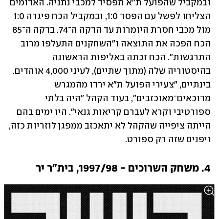
ובמקביל שהפועל ת"א תפסיד למכבי נתניה. האדומים 
הצליחו לפשל עם הפסד 1:0, ובמקביל הכח פיגרה 1:0 
מול מכבי חסרת היומרות עד הדקה ה־74. בדקה ה־85 
הכח הפכה את התוצאה ו"השחקנים התעלפו מרוב 
התרגשות". הכח זכתה באליפות הראשונה 
בהיסטוריה שלה (מתוך שתיים), לעיני 4,000 אוהדים. 
בינתיים, "צעירי הפועל ת"א ירדו מהמגרש 
מדוכאים־מאוכזבים", בעוד הקהל "היה בלתי 
ספורטיבי וקרא לעברם קריאות גנאי". היו ימים בהם 
הייתה ציפייה שהקהל לא יתאכזב ממפגן לוזריות כזה, 
ויפנים שזה רק ספורט.
4. משחק השרוכים - 1997/98, בית"ר יר