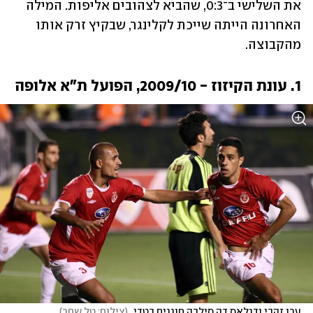
את השלישי ב־0:3, שהביא לצהובים אליפות. המילה 
האחרונה הייתה שייכת לקלינגר, שבקיץ זרק אותו 
מהקבוצה.
1. עונת הקיזוז - 2009/10, הפועל ת"א אלופה
ערן זהבי ודגלאס דה סילבה חוגגים בטדי 
(
צילום: טל שחר
)