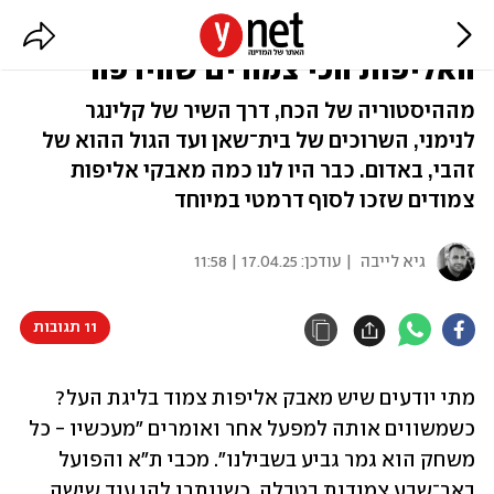
מהשרוכים עד עונת הקיזוז: מאבקי
האליפות הכי צמודים שהיו פה
מההיסטוריה של הכח, דרך השיר של קלינגר
לנימני, השרוכים של בית־שאן ועד הגול ההוא של
זהבי, באדום. כבר היו לנו כמה מאבקי אליפות
צמודים שזכו לסוף דרמטי במיוחד
גיא לייבה
| עודכן:
17.04.25 | 11:58
11 תגובות
מתי יודעים שיש מאבק אליפות צמוד בליגת העל? 
כשמשווים אותה למפעל אחר ואומרים "מעכשיו - כל 
משחק הוא גמר גביע בשבילנו". מכבי ת"א והפועל 
באר־שבע צמודות בטבלה, כשנותרו להן עוד שישה 