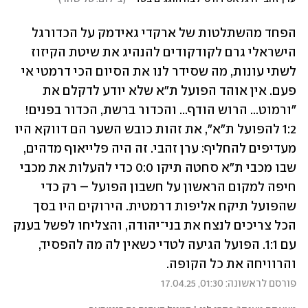
הפחד מהשתלטות של ארקדי גאידמק על הכדורגל 
הישראלי גרם לקודקודים להנהיג את שיטת הקיזוז 
לשתי עונות, מה שסידר לנו את הסיום הכי דרמטי אי 
פעם. אין אוהד הפועל ת"א שלא יודע לדקלם את 
"ורמוט... הרוש הודף... והכדור ברשת, הכדור בפנים! 
1:2 להפועל ת"א", את זהות כובש השער הם דווקא היו 
מעדיפים להחליף: ערן זהבי. זה היה פלייאוף מדהים, 
שבו מכבי ת"א סחטה תיקו 0:0 כדי להעלות את מכבי 
חיפה למקום הראשון על חשבון הפועל – רק כדי 
שהפועל תיקח אליפות דרמטית. הירוקים היו בסך 
הכל צריכים לנצח את בני־יהודה, והצליחו לפשל בענק 
עם 1:1. הפועל הגיעה לטדי כשאין לה מה להפסיד, 
והרוויחה את כל הקופה.
פורסם לראשונה: 01:30, 17.04.25