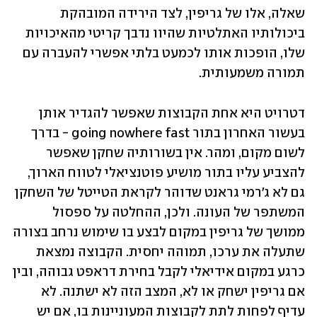
שאלה, אלו של גריפין, לצד הירידה המובהקת 
ביכולותיו האתלטיות שהיוו נדבך קריטי מהאיכויות 
שלו, הופכות אותו לכמעט בלתי אפשרי להעברה עם 
תמורה משמעותית.
דטרויט היא אחת הקבוצות שאפשר להגדיר אותן 
בעשור האחרון בתור going nowhere fast - בדרך 
לשום מקום, ומהר. אין בשורותיה שחקן שאפשר 
להצביע עליו בתור מושיע פוטנציאלי לטווח הארוך, 
גם לא ג'רמי גראנט שדוהר לקראת הטייטל של השחקן 
המשתפר של העונה. ולכן, ההחלטה על ספסול 
ממושך של גריפין במקום לבצע בו שימוש נרחב בצורה 
שתעלה את ערכו, תמוהה יחסית. הקבוצה נמצאת 
כרגע במקום אידיאלי לקבל בחירת דראפט גבוהה, ובין 
אם גריפין ישחק או לא, המצב הזה לא ישתנה. לא 
עדיף לפחות לתת לקבוצות המעוניינות בו, אם יש 