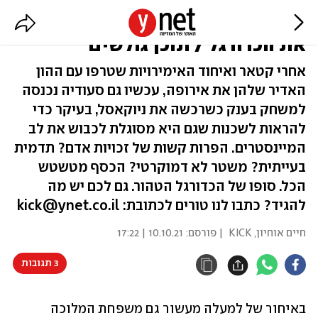
הכסף של מדינות המפרץ מכתים
את הכדורגל / תוכן גולשים
אחרי קטאר ואיחוד האימירויות שטרפו עם ההון
האדיר שלהן את אירופה, עכשיו גם סעודיה נכנסה
למשחק בענק כשרכשה את ניוקאסל, בעיקר כדי
להראות לשכנות שגם היא מסוגלת לכבוש את לב
המיינסטרים. הפרות קשות של זכויות אדם? תדמית
בעייתית? משטר לא דמוקרטי? הכסף מטשטש
הכל. סופו של הכדורגל הטהור. גם לכם יש מה
להגיד? כתבו לנו טורים לכתובת: kick@ynet.co.il
חיים אוחיון, KICK
| פורסם:
10.10.21 | 17:22
3 תגובות
באיחור של למעלה מעשור גם משפחת המלוכה 