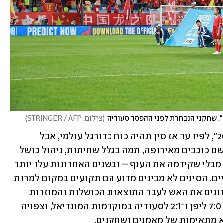
. שחקני הנבחרת לפני ההפסד סעודיה
(
צילום: STRINGER / AFP
)
בעשור שעבר הוכרז במדינה על "חזון 2050", לפיו עד אז סין תהיה כוח כדורגל עולמי, אבל 
תקופת השקעות הענק בליגה, שמשכה לשם כוכבים מאירופה, תמה בגלל שחיתות, ניהול כושל 
והקורונה והותירה מועדונים בבור כלכלי מבלי שקידמה את הענף – ובשנים האחרונות עלו יותר 
ויותר חשדות וטענות מצד אוהדים מקומיים. הסינים לא מבינים מדוע הם תקועים במקום למרות 
ההצלחה כמעט בכל ענף אחר, ובעיקר מכוונים את האש לעבר התוצאות הכושלות והמוזרות 
לעיתים של הנבחרת – שהפסידה השבוע 7:0 ליפן ו־2:1 לסעודיה במוקדמות המונדיאל, וצפויה 
 מתאימות של מאמנים ושחקנים. 