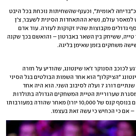
כיום מתארים בסין את הכדורגל המקומי כ"בדיחה לאומית", וכענף שהשחיתות נוכחת בכל היבט 
בו. בינואר האחרון, חודשיים לפני שנשפט למאסר עולם, נשיא ההתאחדות הסינית לשעבר, צ'ן 
שויואן, הודה בטלוויזיה כי קיבל סכומי כסף גדולים מקבוצות שהיו זקוקות לעזרה. עוד אדם 
ששיחד אותו היה מאמן הנבחרת בעבר, לי טייה, ששיחק בין השאר באברטון – והואשם בכך שקנה 
ישה משחקים בזמן שאימן בליגה.
המקרה החשוב השני שהתרחש אתמול נוגע לכוכב הסנוקר ז'או שינטונג, שהודיע על חזרה 
לפעילות אחרי השעיה של 20 חודשים. שינטונג "הציקלון" הוא אחד השמות הבולטים בגל הסיני 
ששוטף את הענף, ובאליפות העולם לפני שנתיים דורג 7 ועלה לסיבוב השני. הוא היה אחד 
מעשרה שחקנים סינים שספגו עונשים במסגרת שערוריית הטיית המשחקים הגדולה בתולדות 
הסנוקר, וקיבל את העונש הקל מהם (שילם בנוסף קנס של 10,000 יורו) מאחר שהודה במעורבותו 
 אם כי הכחיש כי עשה זאת בעצמו.