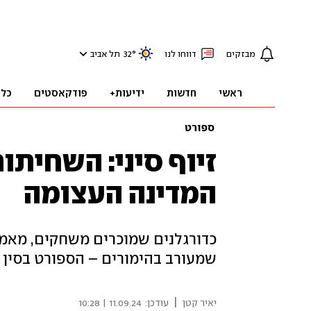
מבזקים
דווחו לנו
°
32
תל אביב
ראשי
חדשות
ידיעות+
פודקאסטים
כלכ
ספורט
זיוף סיני: השחית
המדינה העצומה
כדורגלנים שמוכרים משחקים, מאמן
שמעורב בהימורים – הספורט בסין
|
יאיר קטן
עודכן:
11.09.24 | 10:28