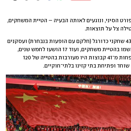
שני מקרים מרתקים התרחשו אתמול בספורט הסיני, ונוגעים לאותה הבעיה – הטיית המשחקים, 
ילה צל על תוצאות.
המקרה הראשון הרעיד את סין העצומה: 43 שחקני כדורגל (חלקם עם הופעות בנבחרת) ועסקנים 
הורחקו מפעילות לכל החיים אחרי שהואשמו בהטיית משחקים, ועוד 17 הושעו לחמש שנים, 
בסיום חקירה של שנתיים שמצאה כי לא פחות מ־41 קבוצות היו מעורבות בהטייה של 120 
שוחד ופתיחת בתי קזינו בלתי־חוקיים. 