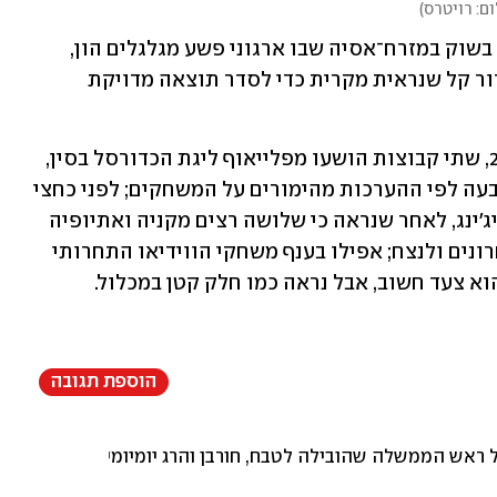
ם: רויטרס
)
הסנוקר הוא זירה פרוצה להימורים, בטח בשוק במזרח־אסיה שבו ארגוני פשע מגלגלים הון, 
והשחקנים מתפתים לאיזו החמצה של כדור קל שנראית מקרית כדי לסדר תוצאה מדויקת 
אבל כאמור, זה לא נגמר שם: באפריל 2023, שתי קבוצות הושעו מפלייאוף ליגת הכדורסל בסין, 
בגלל התנהלות חשודה בסדרה ביניהן שנבעה לפי ההערכות מהימורים על המשחקים; לפני כחצי 
שנה נפתחה חקירה בנוגע לחצי מרתון בייג'ינג, לאחר שנראה כי שלושה רצים מקניה ואתיופיה 
נתנו לרץ סיני לעקוף אותם במטרים האחרונים ולנצח; אפילו בענף משחקי הווידיאו התחרותי 
א צעד חשוב, אבל נראה כמו חלק קטן במכלול.
הוספת תגובה
ראש הממשלה שהובילה לטבח, חורבן והרג יומיומי שלא רואים לו