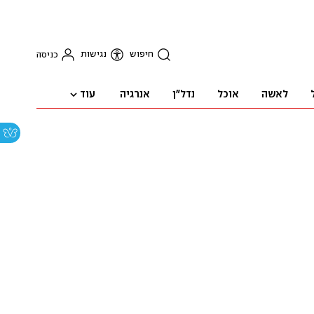
חיפוש
נגישות
כניסה
עוד
לאשה
אוכל
נדל"ן
אנרגיה