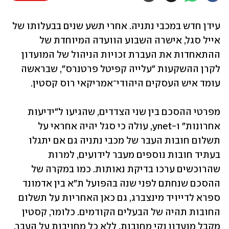
עידן חדש במכבי נתניה. אחרי תשע שנים בבעלותו של 
אייל סגל, אישרה השבוע הוועדה המיוחדת של 
ההתאחדות את העברת זכויות הניהול של המועדון 
לקרן ההשקעות "עלייה קפיטל פרטנרס", שבראשה 
עומד איש העסקים היהודי־אמריקאי רוס קסטין.  
מפרטי ההסכם בין שני הצדדים, שהגיעו ל"ידיעות 
אחרונות" ו-ynet, עולה כי סגל יהיה אחראי על 
תשלום חובות העבר של מכבי נתניה גם אם יתגלו 
בעתיד חובות נוספים מעבר לידועים, למרות 
שהרוכשים ערכו בדיקת נאותות. כמו במקרה של 
ההסכם שנחתם לפני שנה בהפועל ת"א בין אדמונד 
ספרא לדייויד מינצברג, גם כאן האחריות על תשלום 
החובות תהיה של הבעלים הקודמים. כלומר, קסטין 
מקבל מועדון נקי מחובות, ללא כל מחויבות על העבר. 