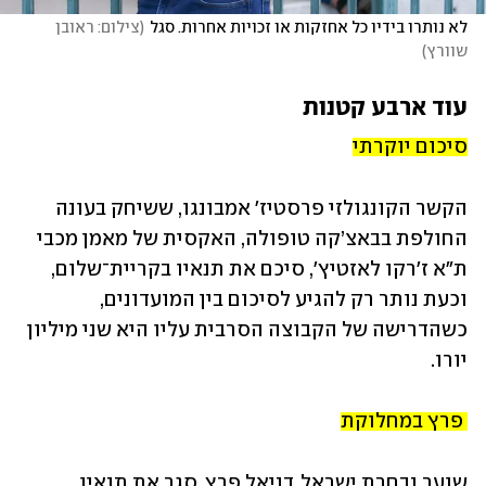
לא נותרו בידיו כל אחזקות או זכויות אחרות. סגל
(
צילום: ראובן 
שוורץ
)
עוד ארבע קטנות
סיכום יוקרתי
הקשר הקונגולזי פרסטיז' אמבונגו, ששיחק בעונה 
החולפת בבאצ’קה טופולה, האקסית של מאמן מכבי 
ת״א ז'רקו לאזטיץ', סיכם את תנאיו בקריית־שלום, 
וכעת נותר רק להגיע לסיכום בין המועדונים, 
כשהדרישה של הקבוצה הסרבית עליו היא שני מיליון 
יורו.  
 פרץ במחלוקת
שוער נבחרת ישראל, דניאל פרץ, סגר את תנאיו 