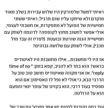
ראיתי למשל שלסורקין היו שלוש עבירות בשלב מאוד 
מוקדם ולא שיחקו עליו שום תרגיל; ראיתי ששתי 
חמישיות של הפועל לא מתפקדות, אז חשבתי לעצמי, 
אולי אפשר לחשוב מחוץ לקופסה? לדוגמה לשחק עם 
חמישיית הגנה שורטת ובועטת  (לפריז זה עבד מול 
מכבי), אולי לשחק עם שלושה גבוהים?
אז היו לי מחשבות... אילו מחשבות היו לאיטודיס 
בראש? הוא בחר לא להגיב, קפא בזמן: "time of no 
reply". אז אני מקווה שאיטודיס חושב טוב טוב על 
הדרבי הבא, כי אולי לא נפל לו האסימון: אם הוא 
מפסיד בעוד דרבי, הוא בקזינו של עופר ינאי והפעם 
הוא על הרולטה.
עוד כמה נקודות לסיום: יש אחד מיציץ' עם שכר של 