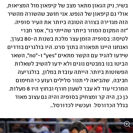
בשיר, ניק הגאון מתאר מצב של קיפאון מול המציאות, 
אולי גם קיפאון של הנפש. אני חושב שהשורה מהשיר 
הזה מגדירה בצורה הטובה ביותר את העיר סופיה. 
"זה המקום המוזר ביותר שהייתי בו", אמר חברי 
לטיסה: בסופיה הזמן עצר מלכת בשנות ה-80 בערך, 
ואנחנו היינו תפאורה בתוך סרט. היו בולגרים בודדים 
שידעו להגיד עם הקשר מתאים "yes" ו-"no", השאר 
הביטו בנו במבטים נוגים ולא ידעו להשיב לשאלות 
הפשוטות ביותר. הייתה עובדת במלון,  בולגריעה 
חביבה,  שהביאה לי תנור סלילים רעוע כי החימום 
המרכזי עוד לא עבר לשעון חורף ובחוץ היו 8 מעלות. 
כן כן, היה קר ומצחיק בסופיה והיה גם עצוב מאוד 
בגלל הכדורסל.  ועכשיו לכדורסל...