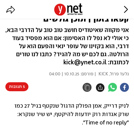
העיר המארחת ומאמן הפועל ת"א
קפאו בזמן | תוכן גולשים
אני מקווה שאיטודיס חושב טוב טוב על הדרבי הבא,
כי אולי לא נפל לו האסימון: אם הוא מפסיד בעוד
דרבי, הוא בקזינו של עופר ינאי והפעם הוא על
הרולטה. גם לכם יש מה להגיד? כתבו לנו טורים
לכתובת: kick@ynet.co.il
גלעד פרול, KICK
| פורסם:
10.10.25 | 04:00
5 תגובות
לניק דרייק, אמן הפולק הדגול שנקטף בגיל 27 כמו 
שרק אגדות רוק יודעות להיקטף, יש שיר שנקרא: 
"Time of no reply".