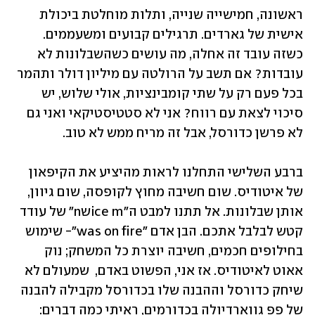
ראשונה, חמישייה שנייה, ותלות מוחלטת ביכולת 
אישית של גארדים. תרגילים קבועים ומשעממים. 
כשזה עובד זה אחלה, מה עושים כשהשבלונות לא 
עובדות? אם תשב על הרולטה עם מיליון דולר ותהמר 
בכל פעם רק על שתי קומבינציות, אולי שלוש, יש 
סיכוי לצאת עם רווח? אני לא סטטיסטיקאי ואני גם 
לא פרשן כדורסל, אבל זה מריח ממש לא טוב.
ברבע השלישי התחלנו לראות מהיציע את הקיפאון 
של איטודיס. שום חשיבה מחוץ לקופסה, שום גיוון, 
אותן שבלונות. אל תתנו למבט ה"ice mשn" של עודד 
קטש לבלבל אתכם. הבן אדם "was on fire"- שימוש 
בחילופים חכמים, חשיבה יוצרת כל המשחק; נוק 
אאוט לאיטודיס. אז אני, הפשוט באדם,  שמעולם לא 
שיחק כדורסל וההבנה שלו בכדורסל מקבילה להבנה 
של פפ גווארדיולה בכדורמים, ראיתי כמה דברים: