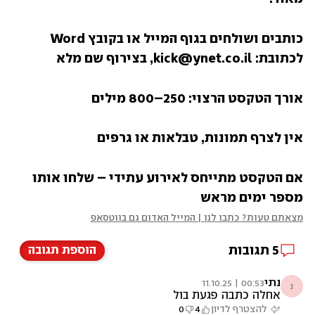
כותבים ושולחים בגוף המייל או בקובץ Word 
לכתובת: kick@ynet.co.il, בצירוף שם מלא
אורך הטקסט הרצוי: 250–800 מילים
אין לצרף תמונות, טבלאות או גרפים
אם הטקסט מתייחס לאירוע עתידי – שלחו אותו 
מספר ימים מראש
מצאתם טעות? כתבו לנו | המייל האדום גם בווטסאפ
5
תגובות
הוספת תגובה
נתי
00:53 | 11.10.25
נ
אחלה כתבה פגעת בול
להצטרף לדיון
4
0