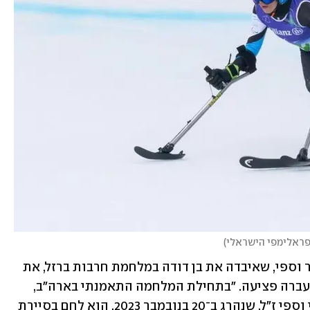
פראלימפי הישראלי
)
השנתיים האחרונות היו לא פשוטות עבור וספי, שאיבדה את בן דודה במלחמת חרבות ברזל, את 
סבתה אליה הייתה קשורה מאוד ובנוסף עברה פציעה. "בתחילת המלחמה התאמנתי בארה"ב, 
ואז התבשרתי על בן דודי, ארנון בנבניסטי וספי ז"ל, שנהרג ב־20 בנובמבר 2023. הוא לחם בסיירת 