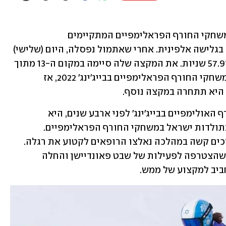
שינא וספי, הנציגה היחידה של ישראל במשחקי החורף הפראלימפיים המתקיימים 
במילאנו-קורטינה, המשיכה את הופעתה בגלישה אלפינית. אחרי שאתמול נפסלה, היום (שלישי) 
היא סיימה במקום ה-12 הכללי בזמן של 57.97 שניות. את המקצה שלה סיימה במקום ה-13 מתוך 
ה-14. מדובר בשיפור למיקומה הקודם, במשחקי החורף הפראלימפיים בבייג'ינג' 2022, אז 
וספי בת ה-25, שהתחרתה במשחקי החורף האולימפיים בבייג'ינג' לפני ארבע שנים, היא 
הספורטאית הראשונה - גבר או אישה- בתולדות ישראל במשחקי החורף הפראלימפיים. 
כשהייתה בת שלוש, היא עברה תאונת דרכים קשה במהלכה נאלצו הרופאים לקטוע את רגלה. 
עשר שנים לאחר מכן היא נחשפה לסקי כשהצטרפה לפעילות של שבט פאונדיישן והחלה 
ביב למקצוע של ממש.