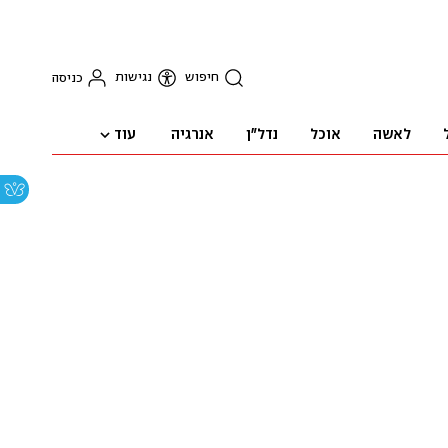
חיפוש
נגישות
כניסה
עוד
לאשה
אוכל
נדל"ן
אנרגיה