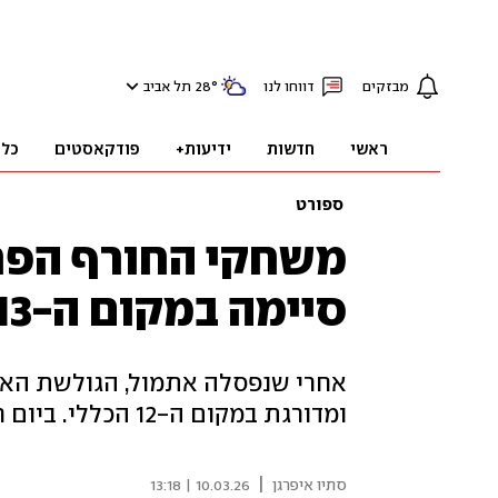
מבזקים
דווחו לנו
°
28
תל אביב
ראשי
חדשות
ידיעות+
פודקאסטים
כלכ
ספורט
משחקי החורף הפרא
סיימה במקום ה-13
ומדורגת במקום ה-12 הכללי. ביום חמישי היא תתחרה במקצה נוסף
|
סתיו איפרגן
10.03.26 | 13:18