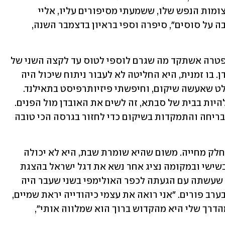
גבעתי, נהרג בגיל 26. שאבתי כוחות מתעצומות הנפש שלו, ששמעתי מסיפורים עליו, אליי 
לספורט. גם הוא היה ספורטאי בענף רכיבה על סוסים", סיפרה וספי בראיון בדצמבר השנה, 
גם סבתה, אצלה התגוררה במשך שנים, נפטרה אשתקד מה שגרם לוספי לטוס עד לקצה השני של 
העולם, לתאילנד, על מנת לעבד את האובדן. בו זמנית, היא החליטה לא לעבור ניתוח שיכול היה 
למנוע ממנה השתתפות במשחקים. "הוחלט שאעשה שיקום, וחיפשתי פיזיותרפיסט בתאילנד. 
אחרי השבעה טסתי לשם. היה קשה מדי להיות בבית של סבתא, זה לשים את האובדן מול הפנים. 
התקופה בתאילנד הייתה בין שקט נפשי, בריחה והתמקדות בשיקום כדי לחזור בגרסה הכי טובה 
פירוש שמה הוא 'יפה' ביידיש, והדת היא חלק מחייה. משום שהיא שומרת שבת, היא לא יכולה 
הייתה להשתתף בטקס הפתיחה שנערך בשישי ובמקומה נציג אחר נשא את דגל ישראל בהצגת 
המשלחות. וספי שיתפה שהדבר הראשון שעשתה עם הגעתה לכפר האולימפי בשני שעבר היה 
קריאת מגילת אסתר, שכן ההגעה הייתה בערב פורים. "אני רואה את עצמי כיהודייה יראת שמיים, 
מאוד מאמינה, יודעת שחלק בלתי נפרד מהדרך שלי היא מהקדוש ברוך הוא שמלווה אותי", 