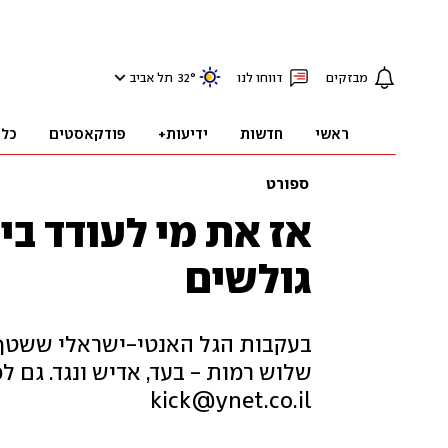
מבזקים
דווחו לנו
°
32
תל אביב
ראשי
חדשות
ידיעות+
פודקאסטים
כלכ
ספורט
אז את מי לעודד בי
גולשים
בעקבות הגל האנטי-ישראלי ששטף 
שלוש רמות - בעד, אדיש ונגד. גם ל
kick@ynet.co.il