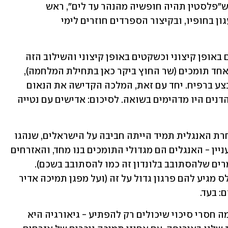
שלהם. רק לאחרונה הבטיחה שרת החוץ ש"פלסטין תהיה חופשיה מהנהר עד לים", ראש 
הממשלה מנע מספינות בדרך לישראל לעגון בחופיו, ובקיצור הספרדים חוזרים לימי 
דנמרק - האוהדים הדנים ידועים כמסורים באופן קיצוני וכשקטים באופן קיצוני והשילוב הזה 
נכון גם לגבי היחס שלהם לישראל - מצד אחד תומכים (שר החוץ ביקר כאן בתחילת המלחמה), 
מצד שני דרשו לאחרונה את הפסקת המבצע ברפיח. יחד עם זאת, המלכה הקדישה את הנאום 
השנתי למאבק באנטישמיות ואין ספק שהדנים היו מדהימים בשואה. לסיכום: אדישים עם נטייה 
אנגליה - למרות ימי המנדט הבריטי, הנבחרת האנגלית תמיד הייתה חביבה על הישראלים, שנהגו 
להתאכזב פעם אחר פעם. השנה המצב מעניין - האנגלים הם מגדולי התומכים בנו מחד, והאזרחים 
אצלם הם מגדולי המפגינים נגדנו (יש אומרים שלהסתובב בלונדון זה כמו להסתובב בשכם). 
הממשלה מנסה לתמרן בין הדברים ובתכלס מגיע להם פרגון גדול על זה (ועל מפגן תמיכה אדיר 
: בעד.
גיאורגיה - אם אתם בקטע של שחקני נשמה חסרי סיכוי שיכולים רק להפתיע - גיאורגיה היא 