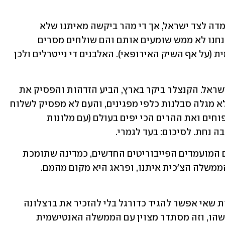
אלבניה - אמנם למחרת הטבח אלבניה נעמדה לצד ישראל, אך די מהר ביקשה מאיתנו שלא 
"נשתגע מדי" בתגובה שלנו. סבבה. מאז אנחנו לא ממש שומעים אותם והם שולחים מסרים 
מעומעמים, כיאות למדינה שרובה מוסלמית (על אף השיק האירופאי). האלבנים די נייטרלים ולכן 
אוסטריה - אחת התומכות הגדולות של ישראל. הקנצלר ביקר בארץ, הביע הזדהות והפסיק את 
התמיכה באונר"א. המשטרה האוסטרית לא מגלה סבלנות כלפי מפגינים, והעם לא מפסיק לשלוח 
תרומות. חוצמזה שיש להם אחלה פאי תפוחים ואת ההרים הכי יפים בעולם (עם מלונות 
ה נחת. לסיכום: בעד לגמרי.
צ'כיה - קבלו אותם בתשואות. הצ'כים הם המועמדים הפייבוריטים החדשים, כמדינה שתומכת 
בישראל יותר מכולם. העם הצ׳כי איתנו, הממשלה הצ׳כית איתנו, ופראג היא מקום מהמם. 
ספרד - צר לנו לשבור לכם את הלב. למרות שאי אפשר להגיד כדורגל בלי להזכיר את ברצלונה 
וריאל, הנבחרת הספרדית כבר מזמן לא משהו, וזה מסתדר מצוין עם הממשלה האנטישמית 