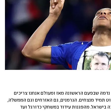
גרמניה - עד כמה שזה יהיה קשה לשמוע, נדמה שבפעם הראשונה מאז ומעולם אנחנו צריכים 
להיות עם הגרמנים. עזבו את זה שהם פשוט תמיד מנצחים. הגרמנים, גם האזרחים וגם הממשלה, 
מוכיחים את עצמם פעם אחר פעם בתמיכה בישראל. מהפגנות עידוד במשחקי כדורגל ועד 