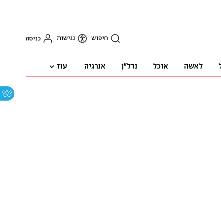
חיפוש
נגישות
כניסה
עוד
לאשה
אוכל
נדל"ן
אנרגיה