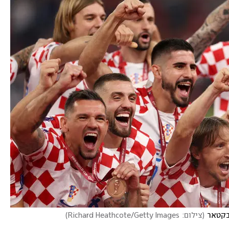
בקטאר
(
צילום:  Richard Heathcote/Getty Images
)