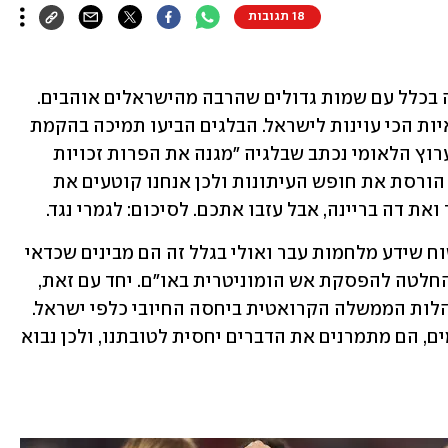
18 תגובות
בלגיה - מצד אחד, מדובר בנבחרת לא רעה בכלל עם שמות גדולים שהרבה מהישראלים אוהבים. 
מצד שני, בואו. זו אחת המדינות האירופאיות הכי עוינות לישראל. הבלגים הביעו תמיכה בהקמת 
מדינה פלסטינית, ובשידור האיריווזיון בערוץ הלאומי נכתב שבלגיה "מגנה את הפרות זכויות 
האדם של מדינת ישראל״ ו״מדינת ישראל הורסת את חופש העיתונות ולכן אנחנו קוטעים את 
את דה בריינה, אבל עזבו אתכם. לסיכום: לגמרי נגד.
קרואטיה - הקרואטים הם חתיכת עם קשוח שידע מלחמות עבר ואולי בגלל זה הם מבינים שכדאי 
להם לתמוך בנו. הם אפילו הצביעו נגד ההחלטה להפסקת אש הומוניטרית באו"ם. יחד עם זאת, 
יש להם נשיא קומוניסט שמבקר את התנהלות הממשלה הקרואטית ביחסה החיובי כלפי ישראל. 
ביחס לעובדה שיש אצלם לא מעט מוסלמים, הם מתמרנים את הדברים יחסית לטובתנו, ולכן נבוא 