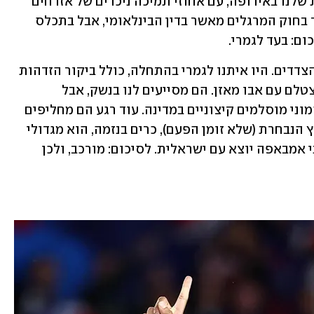
הנבחרת בשבילכם. אחת החברות הטובות שלנו באירופה, עם אחוזי תמיכה ניכרים של אזרחים 
גיאורגים בישראל. הם אמנם עסוקים יותר בחוק המרגלים מאשר בדין הבינלאומי, אבל בתכלס 
ום: בעד לגמרי.
צרפת - הצרפתים מנסים לרקוד עם שני הצדדים. היו איתנו לגמרי בהתחלה, כולל ביקור הזדהות 
של מקרון, אבל גם נסעו באותו ביקור להצטלם עם אבו מאזן. הם מסייעים לנו בנשק, אבל 
מצביעים נגדנו באו״ם. ככה זה כשיש לך המוני מוסלמים קיצוניים במדינה. עוד רגע הם מחליפים 
את הקרואסון בשווארמה. חוצמזה שחלוץ הנבחרת (שלא זומן הפעם), כרים בנזמה, הוא מגדולי 
התומכים של הפלסטינים בעולם. מצד שני אמבאפה יוצא עם ישראלית. לסיכום: מורכב, ולכן 