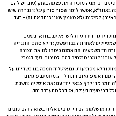
שוטרים עם אפס סובלנות כלפי פרו פלסטינים - גרמניה מוכיחה את עצמה בענק (טוב, יש להם 
הרבה על מה לכפר). למעט החזרת התמיכה באונר"א, אפשר לומר שסוף סוף קיבלנו נבחרת שיש 
לה סיכוי. וחוצמזה שדניאל פרץ משחק בבאיירן. לסיכום: (לא מאמין שאני כותב את זה) - בעד 
הונגריה - כבר הבנו שמדובר באחת המדינות היותר ידידותיות לישראלים, בוודאי בשנים 
האחרונות. אם הפיד שלכם מלא בחברים שמטיילים לאחרונה בבודפשט, זה לא סתם. הונגריה 
עומדת לצד ישראל בתקופת המלחמה בצורה חד משמעית. הם אמנם כיסחו לנו את הצורה 
נחנו לגמרי סולחים להם. לסיכום: בעד לגמרי.
איטליה - כמו שאר האירופאיות המשעממות והלא מפתיעות, גם איטליה תמכה בנו כשהיינו על 
הרצפה, מושפלים וכואבים. איך שקמנו והרמנו ראש פתאום התחילו הגמגומים. פתאום 
הפלסטינים בעזה מסכנים וישראל מפעילה יותר מדי לחץ צבאי. יחד עם זאת איטליה נחשבת 
לידידה טובה של ישראל, ויש להם את האוכל הכי טעים בעולם, אז הכל מתערבב יחד. 
הולנד - ההולנדים טוענים לכתר של הנבחרת המושלמת: הם היו טובים אלינו בשואה והם טובים 