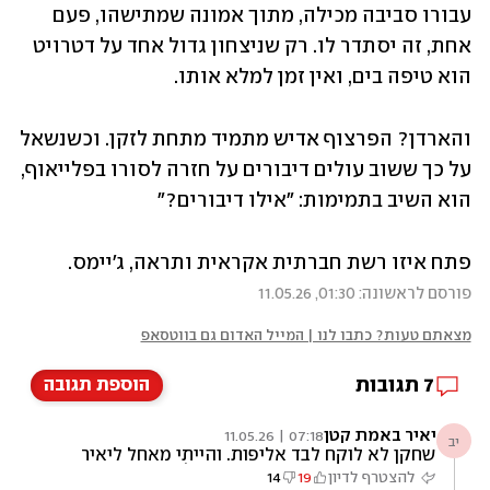
עבורו סביבה מכילה, מתוך אמונה שמתישהו, פעם 
אחת, זה יסתדר לו. רק שניצחון גדול אחד על דטרויט 
הוא טיפה בים, ואין זמן למלא אותו.
והארדן? הפרצוף אדיש מתמיד מתחת לזקן. וכשנשאל 
על כך ששוב עולים דיבורים על חזרה לסורו בפלייאוף, 
הוא השיב בתמימות: "אילו דיבורים?"
פתח איזו רשת חברתית אקראית ותראה, ג'יימס.
פורסם לראשונה: 01:30, 11.05.26
מצאתם טעות? כתבו לנו | המייל האדום גם בווטסאפ
7
תגובות
הוספת תגובה
יאיר באמת קטן
07:18 | 11.05.26
יב
שחקן לא לוקח לבד אליפות. והייתי מאחל ליאיר
מחצית מהשגיו ועשירית מהונו של המזוקן
להצטרף לדיון
19
14