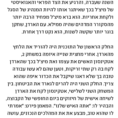
השנה שעברה, והרגיע את הצד הפראי והאגואיסטי 
של מיצ'ל בכך שאיתגר אותו להיות המנהיג של הסגל 
ולקחת אחריות. הוא ברא מיצ'ל מפחיד הרבה יותר 
מהסקורר המדהים שהיה ממילא. עם הארדן, שחקן 
בוגר יותר שקשה לשנות, הוא נקט דרך אחרת.
החלק הראשון של התוכנית היה להוריד את הלחץ 
מהארדן. אחרי מחצית שנייה איומה במשחק 2, 
אטקינסון האשים את עצמו ואת מיצ'ל בכך שהארדן 
לקח בה רק שתי זריקות, וטען שהם לא עשו עבודה 
טובה בך שלא דאגו שיקבל את הכדור איפה שהוא 
צריך. החלק השני היה להרים לגארד את הביטחון. בין 
המשחק השני לשלישי, אטקינסון לקח את הארדן 
לשיחה אישית של חיזוקים ביום החופשי של הקבוצה, 
והבהיר לו: "אתה האיש שלנו". המאמן פירט: "אמרתי 
לו שהוא טוב, מבצע את את המהלכים הנכונים, עושה 