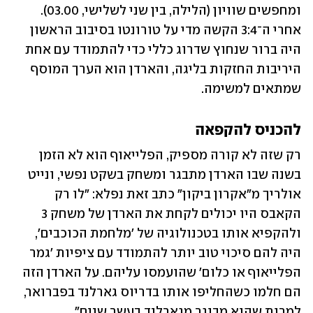
ומחפשים שוויון (הלילה, בין שני לשלישי, 03.00). 
אחרי ה־3:4 הקשה מדי על טורונטו בסיבוב הראשון 
היה ברור שנחוץ שדרוג כללי כדי להתמודד עם אחת 
היריבות החזקות בליגה, והארדן הוא הערך המוסף 
שמתאים למשימה.
להכניס להקפאה
רק שזה לא קורה מספיק, הפלייאוף הוא לא הזמן 
בשנה שבו הארדן מתבגר ומשחק בשקט נפשי, ונייט 
אולריך מ"אקרון ביקון" כתב זאת נפלא: "לו רק 
הקאבס היו יכולים לקחת את הארדן של משחק 3 
ולהקפיא אותו בטכנולוגיה של 'מלחמת הכוכבים', 
היה להם סיכוי טוב יותר להתמודד עם ציפיות 'גמר 
הפלייאוף או כלום' שהועמסו עליהם. על הארדן הזה 
הם חלמו כשהחליפו אותו בדריוס גארלנד בפברואר, 
למרות שהוא מבוגר מגארלנד בעשר שנים".