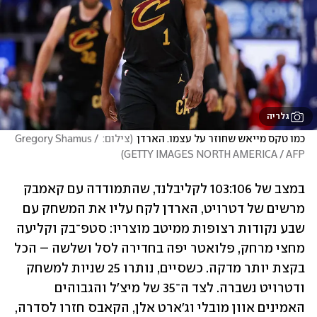
גלריה
כמו טקס מייאש שחוזר על עצמו. הארדן
(
צילום: Gregory Shamus / 
)
GETTY IMAGES NORTH AMERICA / AFP
במצב של 103:106 לקליבלנד, שהתמודדה עם קאמבק 
מרשים של דטרויט, הארדן לקח עליו את המשחק עם 
שבע נקודות רצופות ממיטב מוצריו: סטפ־בק וקליעה 
מחצי מרחק, פלואטר יפה בחדירה לסל ושלשה – הכל 
בקצת יותר מדקה. כשסיים, נותרו 25 שניות למשחק 
ודטרויט נשברה. לצד ה־35 של מיצ'ל והגבוהים 
האמינים אוון מובלי וג'ארט אלן, הקאבס חזרו לסדרה, 