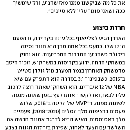
את כל מה שביקשנו ממנו מאז שהגיע, ורק שימשיך 
ככה ושאני סומך עליו ללא סייגים".
חרדת ביצוע
הארדן הגיע לפלייאוף בכל עונה בקריירה, זו הפעם 
ה־17 שלו. כמעט בכל אחת מהן הוא חווה נסיגה 
ביכולת כשהגיעו הסדרות המכריעות. הוא נחנק 
במשחקי הדחה, ידוע בקריסות במשחקי 6, וזכור היטב 
מהמשחק האחרון בגמר המערב מול גולדן סטייט 
ב־2015, כשבפיגור 3:1 בסדרה הוא התפרק עם שיא 
NBA של 12 איבודים. הוא השחקן שאתה רוצה לרכוב 
עליו לבאר, ואז לקשור אותו לעץ בזמן שאתה מנסה 
לשתות ממנה. ה־MVP של הליגה ב־2018, שלוש 
פעמים ברציפות מלך הסלים (2020־2018), פעמיים 
מלך האסיסטים, האיש הביא לדרגת אמנות חדשה את 
השלשה עם הצעד לאחור, שפירק בזריזות הגנות בצבע 