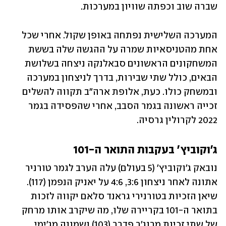
שברה שוב וכפתה שוויון במערכות.
המערכה השלישית נפתחה באופן שקול. אחרי שכל 
אחת מהטניסאיות שמרה על ההגשה שלה בששת 
המשחקונים הראשונים סבאלנקה ניצחה בשלושת 
הבאים, כולל שתי שבירות, בדרך לניצחון במערכה 
ובמשחק כולו. כעת, אלופת ארה"ב תקווה להשלים 
זכייה ראשונה בגמר הסבב, אחרי שהפסידה בגמר 
2022 לקרולין גרסיה.
ג'וקוביץ' בעקבות התואר ה-101
נובאק ג'וקוביץ' (5 בעולם) עלה הערב לגמר טורניר 
אתונה לאחר ניצחון 3:6, 4:6 על יאניק הנפמן (117). 
שיאן הזכיות בטורנירי גראנד סלאם יקווה לזכות 
בתואר ה-101 בקריירה שלו, מה שיקרב אותו מרחק 
של שתי זכיות מרוג'ר פדרר (103) ושמונה מג'ימי 