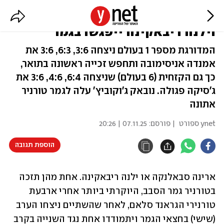
טורניר גמר הסבב: ארינה סבאלנקה
וילנה ריבאקינה ייפגשו בגמר
המדורגת מספר 1 בעולם ניצחה 3:6, 6:3, 3:6 את
אמנדה אניסימובה ותחפש זכייה ראשונה בתואר,
כך גם הקזחית (6 בעולם) שניצחה 6:4, 4:6, 3:6 את
ג'סיקה פגולה. נובאק ג'וקוביץ' עלה לגמר טורניר
אתונה
ynet ספורט
| פורסם:
07.11.25 | 20:26
הוספת תגובה
ארינה סבאלנקה או ילנה ריבאקינה. אחת מהן תזכה 
בטורניר גמר הסבב, היוקרתי ביותר אחרי ארבעת 
טורנירי הגראנד סלאם, לאחר שהשתיים ניצחו הערב 
(שישי) בחצאי הגמר ויתמודדו אחת נגד השנייה בקרב 