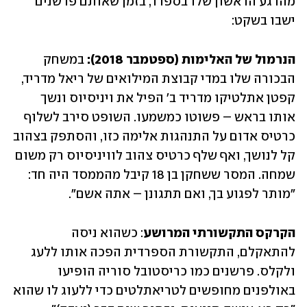
מהרגע הראשון שלו בספרד, בזמן שאותם פרשנים 
ישבו בשקט:
הנרמול של האלימות (ספטמבר 2018): 
במשחק 
הבכורה שלו במדי קבוצת המילואים של ריאל מדריד, 
קפטן אתלטיקו מדריד ב׳ הפיל את ויניסיוס ונשך 
אותו בראש – פשוטו כמשמעו. השופט סירב לשלוף 
כרטיס אדום על התנהגות אלימה כזו, והסתפק בצהוב 
קל לנושך, ואף שלף כרטיס צהוב לוויניסיוס רק משום 
שמחה. המסר ששחקן בן 18 קיבל מהממסד היה חד: 
״מותר לפגוע בך, ואם תתגונן – אתה אשם״.
הקרקס התקשורתי המרושע
: כשהוא ניסה 
להתאקלם, התקשורת הספרדית הפכה אותו ללעג 
ולקלס. פרשנים כמו כריסטובל סוריה הופיעו 
באולפנים מחופשים לטריאתלטים כדי ללעוג לו שהוא 