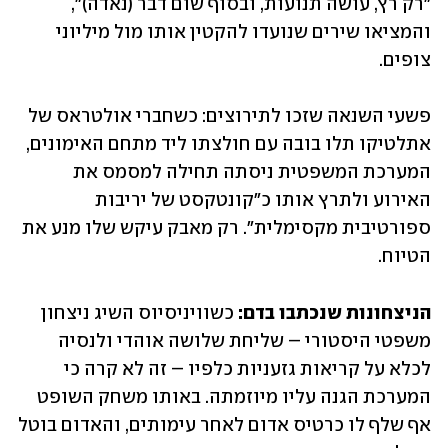
״רק רץ, עושה תנועות, ובסוף שום דבר (נאדה)״, 
והמציאו שירים שנועדו להקטין אותו מול מיליוני 
צופים.
פשעי השנאה שזכו לתירוצים: כשחברי אולטראס של 
אתלטיקו תלו בובה עם חולצתו ליד מתחם האימונים, 
המערכת המשפטית ניסתה תחילה למסמס את 
האירוע ולתרץ אותו כ״קונטקסט של יריבות 
ספורטיבית מקסימלית״. רק מאבק עיקש שלו מנע את 
הטיוח.
הניצחונות שנכתבו בדם: 
כשוויניסיוס השיג ניצחון 
משפטי היסטורי – שליחת שלושה אוהדי ולנסיה 
לכלא על קריאות גזעניות כלפיו – זה לא קרה כי 
המערכת הגנה עליו מיוזמתה. באותו משחק השופט 
אף שלף לו כרטיס אדום לאחר עימותים, והאדום בוטל 