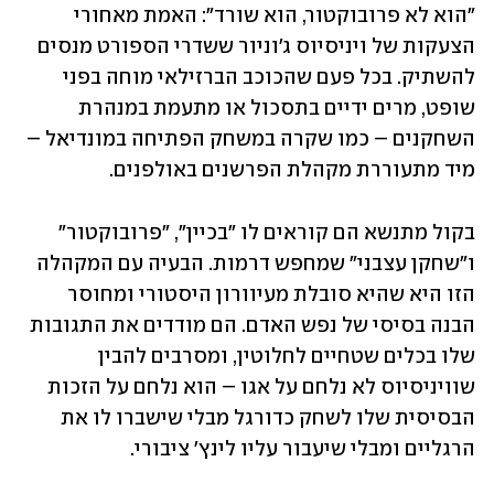
"הוא לא פרובוקטור, הוא שורד": האמת מאחורי 
הצעקות של ויניסיוס ג'וניור ששדרי הספורט מנסים 
להשתיק. בכל פעם שהכוכב הברזילאי מוחה בפני 
שופט, מרים ידיים בתסכול או מתעמת במנהרת 
השחקנים – כמו שקרה במשחק הפתיחה במונדיאל – 
מיד מתעוררת מקהלת הפרשנים באולפנים.
בקול מתנשא הם קוראים לו ״בכיין״, ״פרובוקטור״ 
ו״שחקן עצבני״ שמחפש דרמות. הבעיה עם המקהלה 
הזו היא שהיא סובלת מעיוורון היסטורי ומחוסר 
הבנה בסיסי של נפש האדם. הם מודדים את התגובות 
שלו בכלים שטחיים לחלוטין, ומסרבים להבין 
שוויניסיוס לא נלחם על אגו – הוא נלחם על הזכות 
הבסיסית שלו לשחק כדורגל מבלי שישברו לו את 
הרגליים ומבלי שיעבור עליו לינץ' ציבורי.