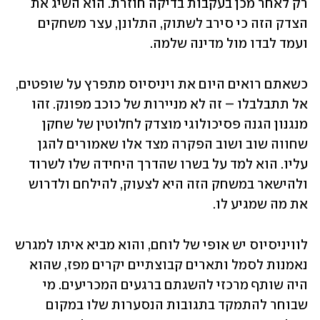
רק לאחר מכן בעקבות בדיקה חוזרת. הוא השיג את 
הצדק הזה כי סירב לשתוק, התלונן, עצר משחקים 
ועמד לבדו מול מדינה שלמה.
כשאתם רואים היום את ויניסיוס מתפרץ על שופטים, 
אל תתבלבלו – זה לא מניירות של כוכב מפונק. זהו 
מנגנון הגנה פסיכולוגי מוצדק לחלוטין של שחקן 
שחווה שוב ושוב הפקרה מצד אלו שאמורים להגן 
עליו. הוא למד על בשרו שהדרך היחידה שלו לשרוד 
ולהישאר במשחק הזה היא לצעוק, להילחם ולדרוש 
את מה שמגיע לו.
לוויניסיוס יש אופי של לוחם, והוא מביא איתו למגרש 
נאמנות לסמל ותארים קבוצתיים יקרים מפז, שהוא 
היה שותף מרכזי להשגתם ברגעים המכריעים. מי 
שבוחר להתמקד בתגובות הנסערות שלו במקום 