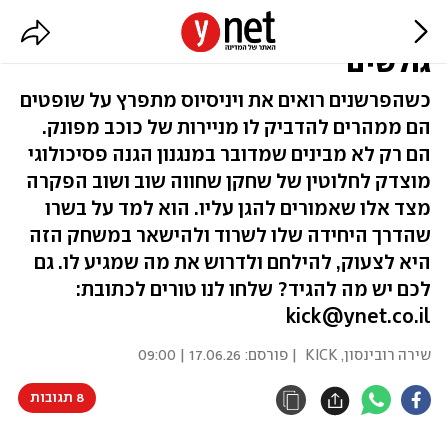
לא פרובקטור, לוחם צדק | תוכן
גולשים
כשהפרשנים רואים את ויניסיוס מתפרץ על שופטים
הם ממהרים להדביק לו מניירות של כוכב מפונק.
הם רק לא מבינים שמדובר במנגנון הגנה פסיכולוגי
מוצדק לחלוטין של שחקן שחווה שוב ושוב הפקרה
מצד אלו שאמורים להגן עליו. הוא למד על בשרו
שהדרך היחידה שלו לשרוד ולהישאר במשחק הזה
היא לצעוק, להילחם ולדרוש את מה שמגיע לו. גם
לכם יש מה להגיד? שלחו לנו טורים לכתובת:
kick@ynet.co.il
שירה רובינסון, KICK
| פורסם:
17.06.26 | 09:00
8 תגובות