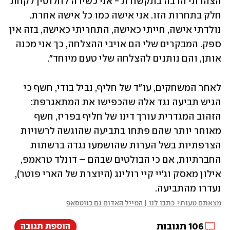
הצהרתי הרבה בתקשורת - אני כשירה לחלוטין לקחת 
חלק בתחרות הזו. אני אישה כמו כל אישה אחרת. 
נולדתי אישה, חייתי כאישה, התחריתי כאישה, בזה אין 
ספק. המבקרים שלי הם אויבי ההצלחה, כך אני מכנה 
אותן, והם נותנים להצלחה שלי טעם מיוחד".
לאחר המשחקים, עו"ד של חליף, נביל בודי, חשף כי 
הגיש תביעה נגד אלה שהכפישו את המתאגרפת: 
הזהוב המגדרית עורך דינו של חליף בפריז, חשף 
מאוחר יותר שהם פתחו בתביעה שהוגשה לרשויות 
הצרפתיות בשל הערות שהושמעו נגדה ברשתות 
החברתיות, אם כי הבולטים שבהם – דונלד טראמפ, 
אילון מאסק וג'יי קיי רולינג (היוצרת של הארי פוטר), 
נעדרו מהתביעה. 
מצאתם טעות? כתבו לנו | המייל האדום גם בווטסאפ
106
תגובות
הוספת תגובה