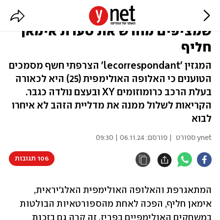
"אין לה רחם או שחלות": הדוחות
שמציפים מחדש את סערת אימאן
חליף
המגזין 'lecorrespondant' הצרפתי חשף מסמכים
הטוענים כי האלופה האולימפית (25) היא לכאורה
בעלת הרכב כרומוזומים XY ובעצם נולדה כגבר.
הקריאות לשלול ממנה את מדליית הזהב לא איחרו
לבוא
ynet ספורט
| פורסם:
06.11.24 | 09:30
106 תגובות
המתאגרפת והאלופה האולימפית האלג'יראית, 
אימאן חליף, הפכה לאחת מהספורטאיות הבולטות 
במשחקים האולימפיים בפריז. זה קרה גם בזכות 