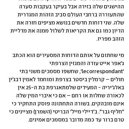
ההישגים שלה בזירה אבל בעיקר בעקבות סערה 
שהתעוררה ברחבי העולם סביב הזהות המגדרית 
שלה. שני דוחות חדשים בנושא מציפים חזרה את 
הדיון כמו גם את הקריאות לשלול ממנה את מדליית 
הזהב מפריז. 
מי שחתום על אותם הדוחות המסעירים הוא הכתב 
ג'אפר אייט עודה והמגזין הצרפתי 
'lecorrespondant', שחשפו מסמכים משני בתי 
חולים – קרמלין ביסטר בצרפת ומוחמד לאמין דבג'ין 
באלג'יריה - המעידים שלמתאגרפת בת ה-25 אין 
לכאורה שחלות או רחם – אם כי איברי המין שלה 
אינם מובהקים. בשורה התחתונה פוסק התחקיר כי 
"חליף גבר". ב'דיילי מייל' הבריטי (השמרן) מציינים כי 
טרם ברור עד כמה מדובר במסמכים אמינים. 