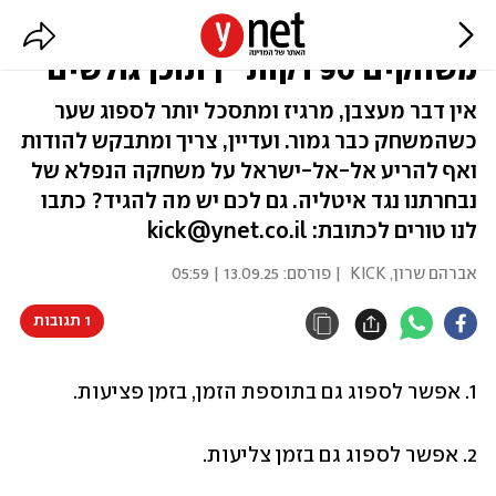
כמה צורב הוא המשפט "כדורגל
משחקים 90 דקות" | תוכן גולשים
אין דבר מעצבן, מרגיז ומתסכל יותר לספוג שער
כשהמשחק כבר גמור. ועדיין, צריך ומתבקש להודות
ואף להריע אל-אל-ישראל על משחקה הנפלא של
נבחרתנו נגד איטליה. גם לכם יש מה להגיד? כתבו
לנו טורים לכתובת: kick@ynet.co.il
אברהם שרון, KICK
| פורסם:
13.09.25 | 05:59
1 תגובות
1. אפשר לספוג גם בתוספת הזמן, בזמן פציעות.
2. אפשר לספוג גם בזמן צליעות.