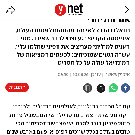
הכי מתוק שיש: 10 רגעים של הפי
אנד הוליוודי
רונאלדו הברזילאי חזר מהתהום לפסגת העולם,
אינייסטה הקדיש רגע נצחי לחבר שאיבד, מסי
העניק למיליוני מעריצים את הפיני שחלמו עליו.
עשרה רגעים שמוכיחים: לפעמים המציאות של
המונדיאל עולה על כל תסריט
איציק שאשו
| עודכן:
10.06.26 | 09:50
7 תגובות
עם כל הכבוד להוליווד, לאולפנים הגדולים ולכוכבי 
הקולנוע שלא יוצאים מהטריילר שלהם בשביל פחות 
מ־20 מיליון דולר לסרט, יש מצב שהתסריטים הכי 
טובים בעולם בכלל שייכים לפיפ"א. פעם בארבע שנים 