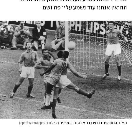
ההוא? אנחנו עוד נשמע עליו פה ושם.
הילד המוכשר כובש נגד צרפת ב-1958
(
צילום: gettyimages
)