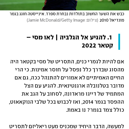
כבש את השער החשוב בתולדות נבחרת ספרד. אינייסטה חוגג בגמר 
מונדיאל 2010
(
צילום: Jamie McDonald/Getty Image
)
 1. להגיע אל הגלביה | לאו מסי – 
קטאר 2022
אם להיות לגמרי כנים, התסריט של מסי בקטאר היה 
מהסוג שבדרך כלל נפסל על חוסר אמינות. כי הרי 
החיים האמיתיים לא אמורים להתנהל ככה, גם אם 
מדובר בטלנובלה ארגנטינאית. להגיע עם הצל 
המתמיד של דייגו מראדונה, לסחוב על הגב את 
ההפסד בגמר 2014, ואז לכבוש בכל שלבי הנוקאאוט, 
כולל צמד בגמר? נו באמת.
למעשה, הדבר היחיד שמכניס מעט ריאליזם לתסריט 