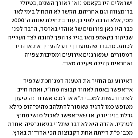
ישראלים היו בקאמפ נואו לאורך השנים, בטיולי 
בר־מצווה וגם אחריהם. הקשר לא התחיל בימי לאו 
מסי, אלא הרבה לפני כן. עוד בתחילת שנות ה־2000 
כבר היו כאן פורומים של אוהדי בארסה, הרבה לפני 
שביקור בקאמפ נואו בגיל 13 הפך לחובה לצד העלייה 
לכותל. מתברר שהמועדון יודע להעריך את אוהדיו 
המסורים, שמארגנים אירועים ומסיבות צפייה 
ואחראים קהילה פעילה מאוד.
האירוע גם החזיר את הטענה המגוחכת שלפיה 
אי־אפשר באמת לאהוד קבוצה מחו"ל, ואתה חייב 
לפתח רגשות למכבי ת"א או למ.ס אשדוד. זה טיעון 
מטופש כמו להגיד שאסור להתלהב מהיפ־הופ כי לא 
גדלת בניו־יורק, או שאי־אפשר לאכול סושי מחוץ 
לטוקיו. אהדה היא לא דבר שתלוי בגיאוגרפיה, אחרת 
מכבי פ"ת הייתה אחת הקבוצות הכי אהודות בארץ.