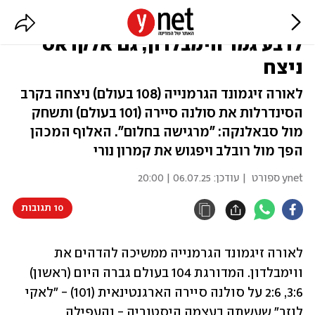
בת 37 מהמקום ה-104 בעולם עלתה
לרבע גמר ווימבלדון, גם אלקראס
ניצח
לאורה זיגמונד הגרמנייה (108 בעולם) ניצחה בקרב
הסינדרלות את סולנה סיירה (101 בעולם) ותשחק
מול סבאלנקה: "מרגישה בחלום". האלוף המכהן
הפך מול רובלב ויפגוש את קמרון נורי
ynet ספורט
| עודכן:
06.07.25 | 20:00
10 תגובות
לאורה זיגמונד הגרמנייה ממשיכה להדהים את 
ווימבלדון. המדורגת 104 בעולם גברה היום (ראשון) 
3:6, 2:6 על סולנה סיירה הארגנטינאית (101) - "לאקי 
לוזר" שעשתה בעצמה היסטוריה - והעפילה 