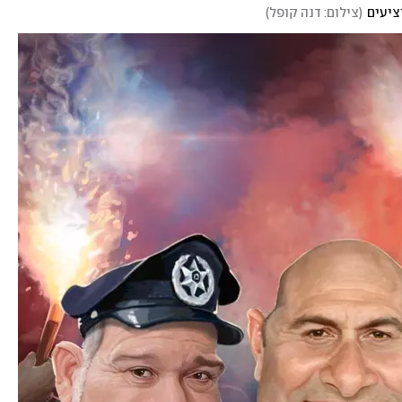
יציעים
(
צילום: דנה קופל
)