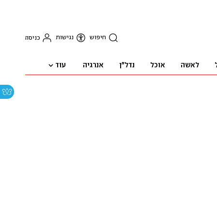
חיפוש
נגישות
כניסה
עוד
לאשה
אוכל
נדל"ן
אנרגיה