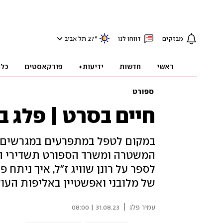
מבזקים
דווחו לנו
°
27
תל אביב
ראשי
חדשות
ידיעות+
פודקאסטים
כלכ
ספורט
חיים בסרט | פלג 
במקום לטפל במתפרעים במגרשים 
המשטרה ומשרד הספורט תשדירי הסב
לספר על רונן שוויג ז"ל, איך ניתח 
של מלובני ואפשטיין באליפות הע
|
עמיר פלג
31.08.23 | 08:00