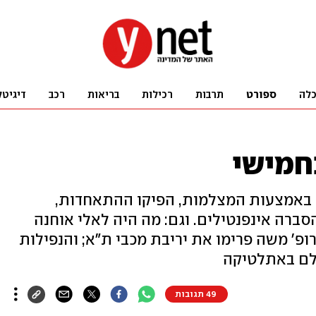
לה
ספורט
תרבות
רכילות
בריאות
רכב
דיגיטל
בחמישי
באמצעות המצלמות, הפיקו ההתאחדות,
רה אינפנטילים. וגם: מה היה לאלי אוחנה
פרופ' משה פרימו את יריבת מכבי ת"א; והנפילות
ולם באתלטיקה
49 תגובות