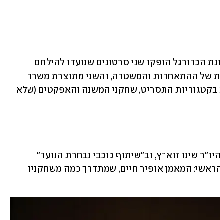
קוונטין טרנטינו לא לבד. לכבוד פתיחת עונת הכדורגל הופקו שני סרטונים שנועדו להילחם 
באלימות במגרשים. אחד בהפקה משותפת של ההתאחדות והמשטרה, והשני מתוצרת משרד 
הספורט. שניהם ראויים לפרס פטל הזהב בקטגוריות התסריט, שחקני המשנה והאפקטים (שלא 
הראשון, מאולפני המפכ"ל קובי שבתאי והיו"ר שינו זוארץ, וב"שיתוף כוכבי נבחרת הנוער" 
(כלשון דובר המשטרה אלי לוי). בתפקיד הראשי: המאמן אופיר חיים, שמתדרך כמה משחקניו 