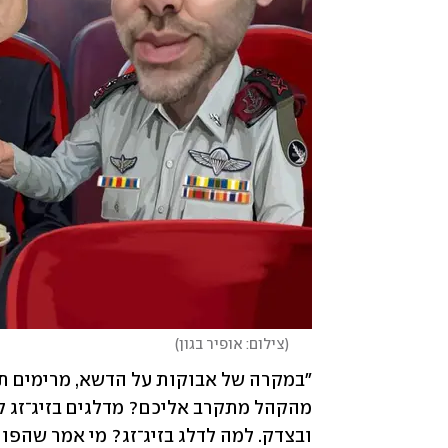
(
צילום: אופיר בגון
)
ובצדק. למה לדלג בזיג־זג? מי אמר שהפ