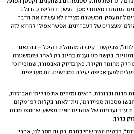
והפך לשדה קרב. ים של אבוקות אדומות גרם לתחושת מחנק שפגעה גם בשחקנים, וקפטן הפועל 
ג'ייקובן בראון נזקק למשאף. שני המועדונים הסתתרו מאחורי מסך העשן והחליפו כהרגלם 
האשמות כי עם האוהדים שלהם הם פוחדים להתעסק. המשטרה מצידה לא עשתה את הדבר 
המינימלי: צפייה בסרטונים ממצלמות האולם ומעצרים של העבריינים. אפשר אפילו לקרוא לזה 
את הדבר הפשוט הזה עשתה עמותת "הצלחה", שביקשה וקיבלה מהנהלת ההיכל – בהתאם 
לחוק חופש המידע – את הסרטונים מכל הזוויות. בקשה כזו נענית בחיוב רק לאחר שהמשטרה 
מאשרת כי אין לה עניין בסרטונים ושאינם חלק מחומר חקירה. כאן בדיוק האבסורד, שמוכיח כי 
בגוף שאחראי לסדר הציבורי לא באמת פועלים למען אכיפה יעילה במגרשים. הם מעדיפים 
צפייה בסרטונים ששוחררו חושפת תמונות חדות וברורות. רואים ומזהים את מדליקי האבוקות, 
שחלקם בפנים גלויות. את גיבורי־העל שחבשו מסכות ספיידרמן, ניתן לאתר בקלות לפי מקום 
הישיבה. את זה המשטרה לא עשתה, אבל תיעוד ועדויות של אוהדים חפים מפשע, שחטפו מכות 
ק בדרך.
"נכניס ליציעים חיילים יוצאי יחידות קרביות", הבטיח השר שחי בסרט. רק זה חסר לנו, אחרי 