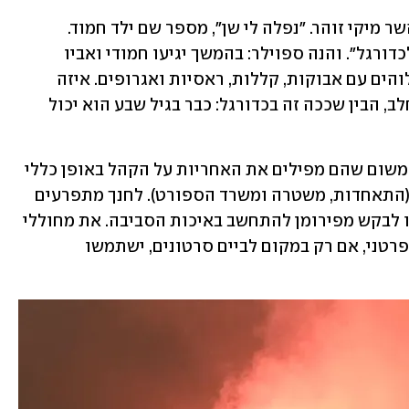
לסרט השני שחורך את המסכים אחראי השר מיקי זוהר. "נפלה לי שן", מספר שם ילד חמוד. 
"לכבוד זה, אבא הפתיע אותי עם כרטיס לכדורגל". והנה ספוילר: בהמשך יגיעו חמודי ואביו 
לאצטדיון, שם תפרוץ ביציעים מהומת אלוהים עם אבוקות, קללות, ראסיות ואגרופים. איזה 
תסריט גאוני. הילד שנפרד זה עתה משן חלב, הבין שככה זה בכדורגל: כבר בגיל שבע הוא יכול 
סרטוני התדמית האלה מגוחכים, ולא רק משום שהם מפילים את האחריות על הקהל באופן כללי 
ומתנערים מהאימפוטנציה של המפיקים (התאחדות, משטרה ומשרד הספורט). לחנך מתפרעים 
במגרשים באמצעות סיפורי ילדים, זה כמו לבקש מפירומן להתחשב באיכות הסביבה. את מחוללי 
המהומות אפשר לתפוס ולהעניש באופן פרטני, אם רק במקום לביים סרטונים, ישתמשו 