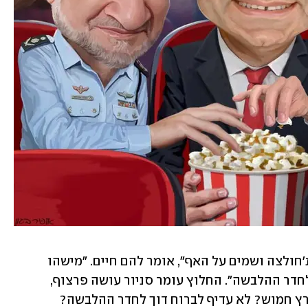
"במקרה של אבוקות על הדשא, מרימים ת'חולצה ושמים על האף", אומר להם חיים. "מישהו 
מהקהל מתקרב אליכם? מדלגים בזיג־זג לחדר ההלבשה". החלוץ עומר סניור עושה פרצוף, 
ורץ חמוש? לא עדיף לברוח דוך לחדר ההלבשה?